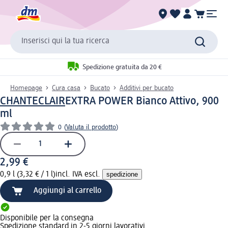
Inserisci qui la tua ricerca
Spedizione gratuita da 20 €
Homepage
Cura casa
Bucato
Additivi per bucato
CHANTECLAIR
EXTRA POWER Bianco Attivo, 900
ml
0
(
Valuta il prodotto
)
2,99 €
0,9 l (3,32 € / 1 l)
incl. IVA escl.
spedizione
Aggiungi al carrello
Disponibile per la consegna
Spedizione standard in 2-5 giorni lavorativi