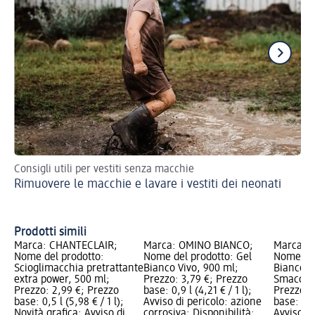
Consigli utili per vestiti senza macchie
Pe
Rimuovere le macchie e lavare i vestiti dei neonati
Co
Prodotti simili
Marca: CHANTECLAIR;
Marca: OMINO BIANCO;
Marca: 
Nome del prodotto:
Nome del prodotto: Gel
Nome del
Scioglimacchia pretrattante
Bianco Vivo, 900 ml;
Bianco V
extra power, 500 ml;
Prezzo: 3,79 €; Prezzo
Smacchia
Prezzo: 2,99 €; Prezzo
base: 0,9 l (4,21 € / 1 l);
Prezzo: 
base: 0,5 l (5,98 € / 1 l);
Avviso di pericolo: azione
base: 0,5
Novità grafica; Avviso di
corrosiva; Disponibilità:
Avviso di