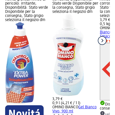
pericolo: irritante;
Stato verde Disponibile per
corrosiva
Disponibilità: Stato verde
la consegna, Stato grigio
Stato ve
Disponibile per la
seleziona il negozio dm
la conse
consegna, Stato grigio
selezion
seleziona il negozio dm
3,79 €
0,5 kg (7
OMINO B
Bianco V
Smacchia
3,79 €
0,9 l (4,21 € / 1 l)
Dispon
OMINO BIANCO
Gel Bianco
consegn
Vivo, 900 ml
selez