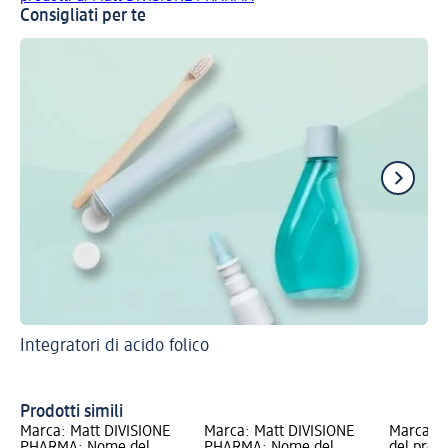
Consigliati per te
Integratori di acido folico
Aiu
dom
Ri
Prodotti simili
Marca: Matt DIVISIONE
Marca: Matt DIVISIONE
Marca: 
PHARMA; Nome del
PHARMA; Nome del
del prod