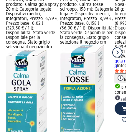
prodotto: Calma gola spray,
prodotto: Calma tosse
Nova gol
20 ml; Categoria legale:
sciroppo, 158 ml; Categoria
28 g; Cat
Dispositivi medici,
legale: Dispositivi medici,
Integrato
Integratori; Prezzo: 6,59 €;
Integratori; Prezzo: 8,99 €;
Prezzo b
Prezzo base: 0,02 l
Prezzo base: 0,158 l
(8.990,00
(329,50 € / 1 l);
(56,90 € / 1 l); Disponibilità:
Disponibi
Disponibilità: Stato verde
Stato verde Disponibile per
Disponibi
Disponibile per la
la consegna, Stato grigio
consegna
consegna, Stato grigio
seleziona il negozio dm
selezion
seleziona il negozio dm
8,99 €
0,001 kg 
NOVA.go
gola mie
g
Integra
Info
Dispon
consegn
selez