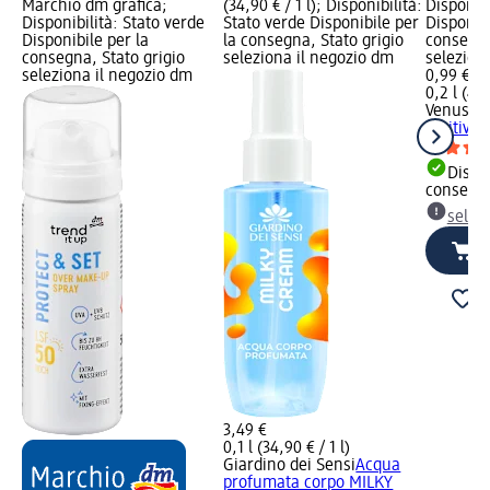
Marchio dm grafica;
(34,90 € / 1 l); Disponibilità:
Disponibi
Disponibilità: Stato verde
Stato verde Disponibile per
Disponibi
Disponibile per la
la consegna, Stato grigio
consegna
consegna, Stato grigio
seleziona il negozio dm
selezion
seleziona il negozio dm
0,99 €
0,2 l (4,9
Venus
De
lenitivo,
Dispon
consegn
selez
3,49 €
0,1 l (34,90 € / 1 l)
Giardino dei Sensi
Acqua
profumata corpo MILKY