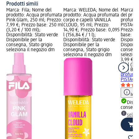
Prodotti simili
Marca: Fila; Nome del
Marca: WELEDA; Nome del
Marca: 
prodotto: Acqua profumata
prodotto: Acqua profumata
del prod
Pink Glam, 250 ml; Prezzo:
corpo e capelli VANILLA
profuma
7,99 €; Prezzo base: 250 ml
CLOUD, 95 ml; Prezzo:
PISTACCH
(3,20 € / 100 ml);
14,90 €; Prezzo base: 0,095
Prezzo: 
Disponibilità: Stato verde
l (156,84 € / 1 l);
base: 0,1 
Disponibile per la
Disponibilità: Stato verde
Disponibi
consegna, Stato grigio
Disponibile per la
Disponibi
seleziona il negozio dm
consegna, Stato grigio
consegna
seleziona il negozio dm
selezion
3,99 €
0,1 l (39,
One Bea
profuma
PISTACCH
Info
Dispon
consegn
selez