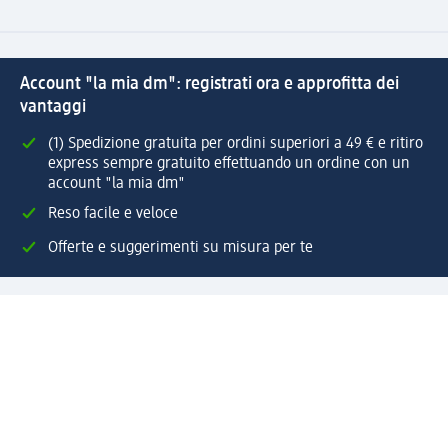
Account "la mia dm": registrati ora e approfitta dei
vantaggi
(1) Spedizione gratuita per ordini superiori a 49 € e ritiro
express sempre gratuito effettuando un ordine con un
account "la mia dm"
Reso facile e veloce
Offerte e suggerimenti su misura per te
Crea il tuo account "la mia dm"
Aiuto e contatti
Servizi
Servizio clienti
Spedizione e consegna