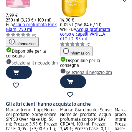
7,99 €
250 ml (3,20 € / 100 ml)
14,90 €
Fila
Acqua profumata Pink
0,095 l (156,84 € / 1 l)
Glam, 250 ml
WELEDA
Acqua profumata
corpo e capelli VANILLA
(0)
CLOUD, 95 ml
Informazioni
(0)
Disponibile per la
Informazioni
consegna
Disponibile per la
seleziona il negozio dm
consegna
seleziona il negozio dm
Gli altri clienti hanno acquistato anche
Marca: trend !t up; Nome
Marca: Giardino dei Sensi;
Marca: V
del prodotto: Spray solare
Nome del prodotto: Acqua
prodotto
SPF50 Over Make Up, 50
profumata corpo MILKY
intimo le
ml; Prezzo: 3,95 €; Prezzo
CREAM, 100 ml; Prezzo:
Prezzo: 
base: 0,05 l (79,00 € / 1 l);
3,49 €; Prezzo base: 0,1 l
base: 0,2 