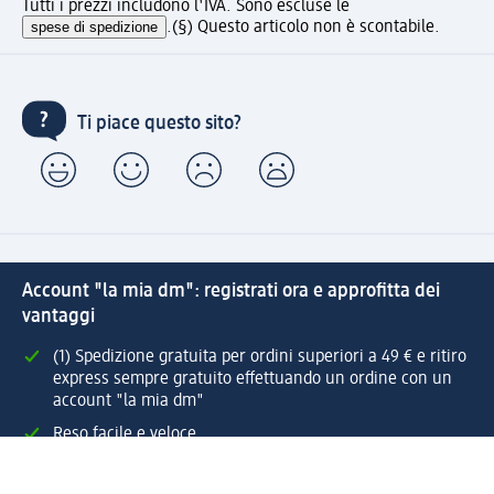
Tutti i prezzi includono l'IVA. Sono escluse le
spese di spedizione
.
(§) Questo articolo non è scontabile.
Ti piace questo sito?
Account "la mia dm": registrati ora e approfitta dei
vantaggi
(1) Spedizione gratuita per ordini superiori a 49 € e ritiro
express sempre gratuito effettuando un ordine con un
account "la mia dm"
Reso facile e veloce
Offerte e suggerimenti su misura per te