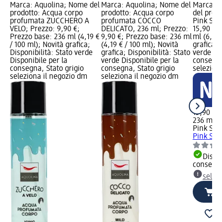
Marca: Aquolina; Nome del
Marca: Aquolina; Nome del
Marca: P
prodotto: Acqua corpo
prodotto: Acqua corpo
del prod
profumata ZUCCHERO A
profumata COCCO
Pink Sug
VELO; Prezzo: 9,90 €;
DELICATO, 236 ml; Prezzo:
15,90 €;
Prezzo base: 236 ml (4,19 €
9,90 €; Prezzo base: 236 ml
ml (6,74 
/ 100 ml); Novità grafica;
(4,19 € / 100 ml); Novità
grafica; 
Disponibilità: Stato verde
grafica; Disponibilità: Stato
verde Dis
Disponibile per la
verde Disponibile per la
consegna
consegna, Stato grigio
consegna, Stato grigio
selezion
seleziona il negozio dm
seleziona il negozio dm
15,90 €
236 ml (6
Pink Sug
Pink Sug
Dispon
consegn
selez