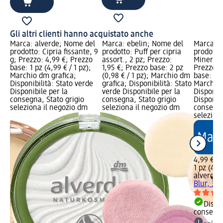
Gli altri clienti hanno acquistato anche
l
Marca: alverde; Nome del
Marca: ebelin; Nome del
Marca: a
a
prodotto: Cipria fissante, 9
prodotto: Puff per cipria
prodotto
g; Prezzo: 4,99 €; Prezzo
assort., 2 pz; Prezzo:
Mineral 
base: 1 pz (4,99 € / 1 pz);
1,95 €; Prezzo base: 2 pz
Prezzo: 
Marchio dm grafica;
(0,98 € / 1 pz); Marchio dm
base: 1 p
Disponibilità: Stato verde
grafica; Disponibilità: Stato
Marchio 
e
Disponibile per la
verde Disponibile per la
Disponibi
consegna, Stato grigio
consegna, Stato grigio
Disponibi
seleziona il negozio dm
seleziona il negozio dm
consegna
selezion
4,99 €
1 pz (4,9
alverde
P
Blur, 30 
Dispon
consegn