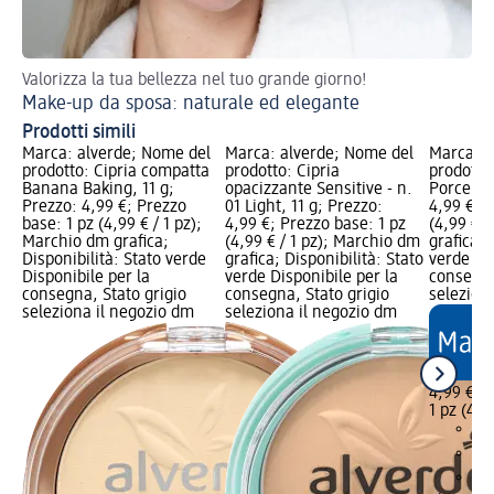
Valorizza la tua bellezza nel tuo grande giorno!
Tor
Make-up da sposa: naturale ed elegante
Ma
Prodotti simili
Marca: alverde; Nome del
Marca: alverde; Nome del
Marca: a
prodotto: Cipria compatta
prodotto: Cipria
prodotto:
Banana Baking, 11 g;
opacizzante Sensitive - n.
Porcelain
Prezzo: 4,99 €; Prezzo
01 Light, 11 g; Prezzo:
4,99 €; P
base: 1 pz (4,99 € / 1 pz);
4,99 €; Prezzo base: 1 pz
(4,99 € /
Marchio dm grafica;
(4,99 € / 1 pz); Marchio dm
grafica; 
Disponibilità: Stato verde
grafica; Disponibilità: Stato
verde Dis
Disponibile per la
verde Disponibile per la
consegna
consegna, Stato grigio
consegna, Stato grigio
selezion
seleziona il negozio dm
seleziona il negozio dm
4,99 €
1 pz (4,99