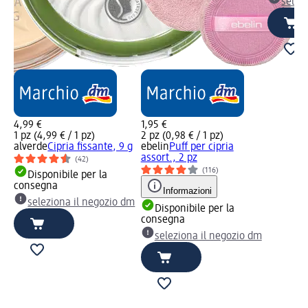
selez
4,99 €
1,95 €
1 pz (4,99 € / 1 pz)
2 pz (0,98 € / 1 pz)
alverde
Cipria fissante, 9 g
ebelin
Puff per cipria
assort., 2 pz
(42)
(116)
Disponibile per la
consegna
Informazioni
seleziona il negozio dm
Disponibile per la
consegna
seleziona il negozio dm
dm