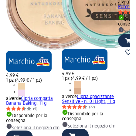
alverde
C
Porcelain
Dispon
consegn
selez
4,99 €
4,99 €
1 pz (4,99 € / 1 pz)
1 pz (4,99 € / 1 pz)
alverde
Cipria opacizzante
alverde
Cipria compatta
Sensitive - n. 01 Light, 11 g
Banana Baking, 11 g
(72)
(9)
Disponibile per la
Disponibile per la
consegna
consegna
seleziona il negozio dm
seleziona il negozio dm