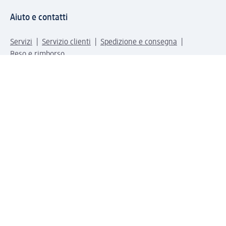
Aiuto e contatti
Servizi
Servizio clienti
Spedizione e consegna
Reso e rimborso
L'azienda
La nostra azienda
Corporate Responsibility
Lavora con noi
Press e news
Espansione
Un mondo di prodotti
Il mondo dm
Punti vendita
Il nostro Journal
Vivere consapevoli con dm
Sigilli e certificazioni