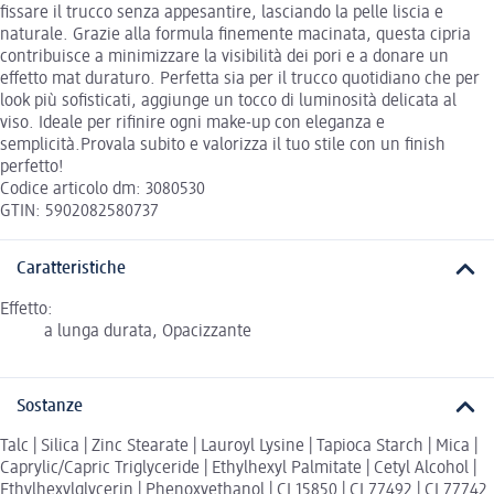
fissare il trucco senza appesantire, lasciando la pelle liscia e
naturale. Grazie alla formula finemente macinata, questa cipria
contribuisce a minimizzare la visibilità dei pori e a donare un
effetto mat duraturo. Perfetta sia per il trucco quotidiano che per
look più sofisticati, aggiunge un tocco di luminosità delicata al
viso. Ideale per rifinire ogni make-up con eleganza e
semplicità.Provala subito e valorizza il tuo stile con un finish
perfetto!
Codice articolo dm: 3080530
GTIN: 5902082580737
Caratteristiche
Effetto:
a lunga durata, Opacizzante
Sostanze
Talc | Silica | Zinc Stearate | Lauroyl Lysine | Tapioca Starch | Mica |
Caprylic/Capric Triglyceride | Ethylhexyl Palmitate | Cetyl Alcohol |
Ethylhexylglycerin | Phenoxyethanol | CI 15850 | CI 77492 | CI 77742