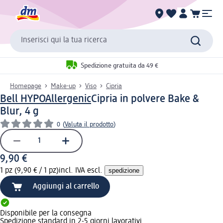
Inserisci qui la tua ricerca
Spedizione gratuita da 49 €
Homepage
Make-up
Viso
Cipria
Bell HYPOAllergenic
Cipria in polvere Bake &
Blur, 4 g
0
(
Valuta il prodotto
)
9,90 €
1 pz (9,90 € / 1 pz)
incl. IVA escl.
spedizione
Aggiungi al carrello
Disponibile per la consegna
Spedizione standard in 2-5 giorni lavorativi