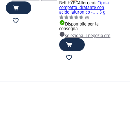
Bell HYPOAllergenic
Cipria
compatta idratante con
acido ialuronico -..., 5 g
(0)
Disponibile per la
consegna
seleziona il negozio dm