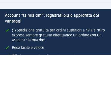
Account "la mia dm": registrati ora e approfitta dei
vantaggi
(1) Spedizione gratuita per ordini superiori a 49 € e ritiro
express sempre gratuito effettuando un ordine con un
account "la mia dm"
Reso facile e veloce
Offerte e suggerimenti su misura per te
Crea il tuo account "la mia dm"
Aiuto e contatti
Servizi
Servizio clienti
Spedizione e consegna
Reso e rimborso