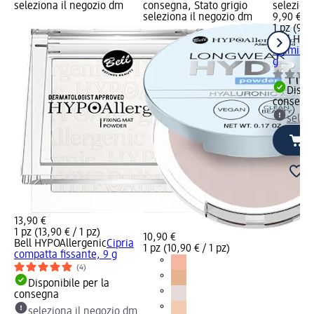
seleziona il negozio dm
consegna, Stato grigio
selezion
seleziona il negozio dm
9,90 €
1 pz (9,90
Bell HYP
illumina
g
Dispon
consegn
selez
13,90 €
1 pz (13,90 € / 1 pz)
10,90 €
Bell HYPOAllergenic
Cipria
1 pz (10,90 € / 1 pz)
compatta fissante, 9 g
(4)
Disponibile per la
consegna
seleziona il negozio dm