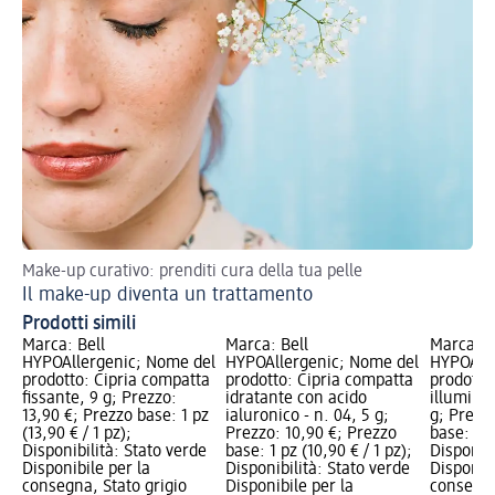
Make-up curativo: prenditi cura della tua pelle
Val
Il make-up diventa un trattamento
Ma
Prodotti simili
Marca: Bell
Marca: Bell
Marca: B
HYPOAllergenic; Nome del
HYPOAllergenic; Nome del
HYPOAlle
prodotto: Cipria compatta
prodotto: Cipria compatta
prodotto
fissante, 9 g; Prezzo:
idratante con acido
illumina
13,90 €; Prezzo base: 1 pz
ialuronico - n. 04, 5 g;
g; Prezz
(13,90 € / 1 pz);
Prezzo: 10,90 €; Prezzo
base: 1 p
Disponibilità: Stato verde
base: 1 pz (10,90 € / 1 pz);
Disponibi
Disponibile per la
Disponibilità: Stato verde
Disponibi
consegna, Stato grigio
Disponibile per la
consegna