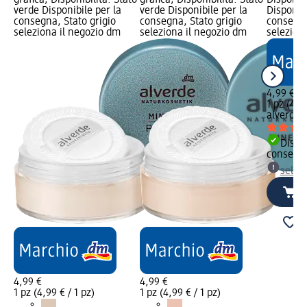
grafica; Disponibilità: Stato
grafica; Disponibilità: Stato
Disponibi
verde Disponibile per la
verde Disponibile per la
Disponibi
consegna, Stato grigio
consegna, Stato grigio
consegna
seleziona il negozio dm
seleziona il negozio dm
selezion
4,99 €
1 pz (4,99
alverde
C
Dispon
consegn
selez
4,99 €
4,99 €
1 pz (4,99 € / 1 pz)
1 pz (4,99 € / 1 pz)