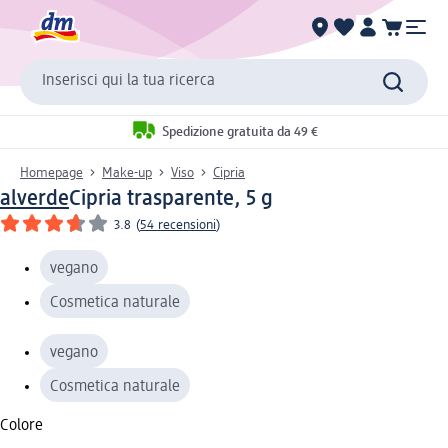
Inserisci qui la tua ricerca
Spedizione gratuita da 49 €
Homepage
Make-up
Viso
Cipria
alverde
Cipria trasparente, 5 g
3.8
(
54 recensioni
)
vegano
Cosmetica naturale
vegano
Cosmetica naturale
Colore