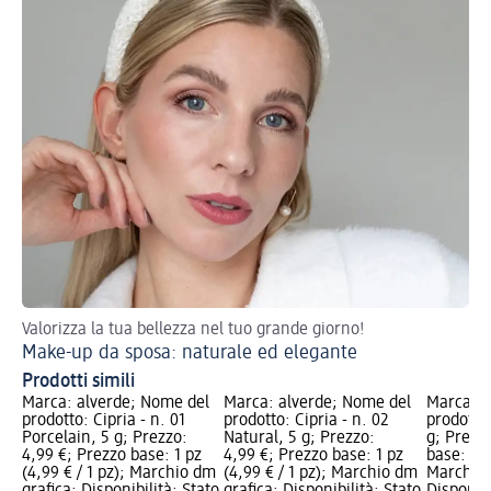
Valorizza la tua bellezza nel tuo grande giorno!
Tor
Make-up da sposa: naturale ed elegante
Ma
Prodotti simili
Marca: alverde; Nome del
Marca: alverde; Nome del
Marca: a
prodotto: Cipria - n. 01
prodotto: Cipria - n. 02
prodotto:
Porcelain, 5 g; Prezzo:
Natural, 5 g; Prezzo:
g; Prezz
4,99 €; Prezzo base: 1 pz
4,99 €; Prezzo base: 1 pz
base: 1 p
(4,99 € / 1 pz); Marchio dm
(4,99 € / 1 pz); Marchio dm
Marchio 