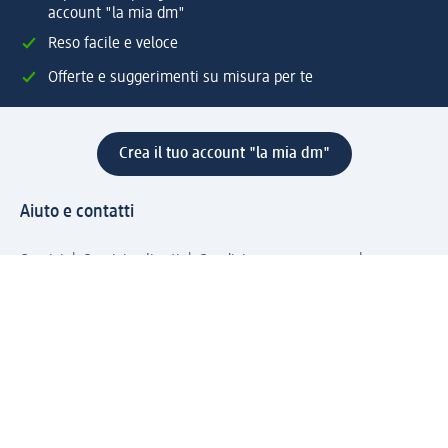
account "la mia dm"
Reso facile e veloce
Offerte e suggerimenti su misura per te
Crea il tuo account "la mia dm"
Aiuto e contatti
Servizi
Servizio clienti
Spedizione e consegna
Reso e rimborso
L'azienda
La nostra azienda
Corporate Responsibility
Lavora con noi
Press e news
Espansione
Un mondo di prodotti