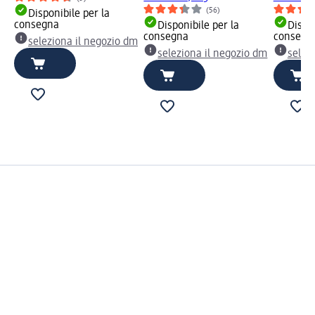
(56)
Disponibile per la
consegna
Disponibile per la
Dispon
consegna
consegn
seleziona il negozio dm
seleziona il negozio dm
selez