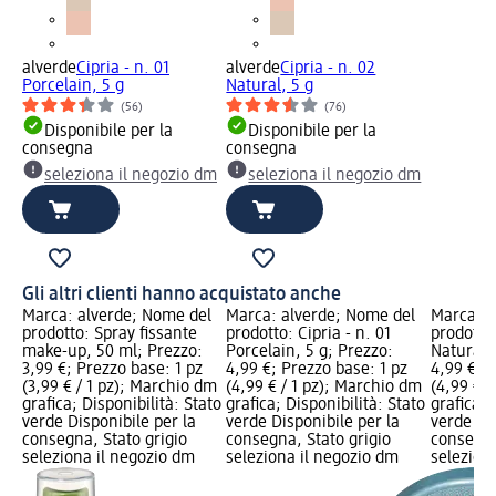
alverde
Cipria - n. 01
alverde
Cipria - n. 02
Porcelain, 5 g
Natural, 5 g
(56)
(76)
Disponibile per la
Disponibile per la
consegna
consegna
seleziona il negozio dm
seleziona il negozio dm
Gli altri clienti hanno acquistato anche
Marca: alverde; Nome del
Marca: alverde; Nome del
Marca: a
prodotto: Spray fissante
prodotto: Cipria - n. 01
prodotto:
make-up, 50 ml; Prezzo:
Porcelain, 5 g; Prezzo:
Natural, 
3,99 €; Prezzo base: 1 pz
4,99 €; Prezzo base: 1 pz
4,99 €; P
(3,99 € / 1 pz); Marchio dm
(4,99 € / 1 pz); Marchio dm
(4,99 € /
grafica; Disponibilità: Stato
grafica; Disponibilità: Stato
grafica; 
verde Disponibile per la
verde Disponibile per la
verde Dis
consegna, Stato grigio
consegna, Stato grigio
consegna
seleziona il negozio dm
seleziona il negozio dm
selezion