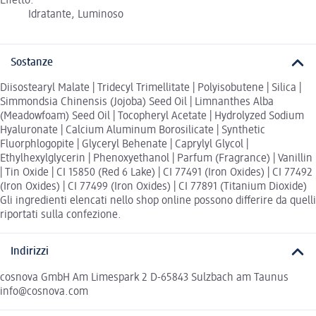
Effetto:
Idratante, Luminoso
Sostanze
Diisostearyl Malate | Tridecyl Trimellitate | Polyisobutene | Silica |
Simmondsia Chinensis (Jojoba) Seed Oil | Limnanthes Alba
(Meadowfoam) Seed Oil | Tocopheryl Acetate | Hydrolyzed Sodium
Hyaluronate | Calcium Aluminum Borosilicate | Synthetic
Fluorphlogopite | Glyceryl Behenate | Caprylyl Glycol |
Ethylhexylglycerin | Phenoxyethanol | Parfum (Fragrance) | Vanillin
| Tin Oxide | CI 15850 (Red 6 Lake) | CI 77491 (Iron Oxides) | CI 77492
(Iron Oxides) | CI 77499 (Iron Oxides) | CI 77891 (Titanium Dioxide)
Gli ingredienti elencati nello shop online possono differire da quelli
riportati sulla confezione.
Indirizzi
cosnova GmbH Am Limespark 2 D-65843 Sulzbach am Taunus
info@cosnova.com