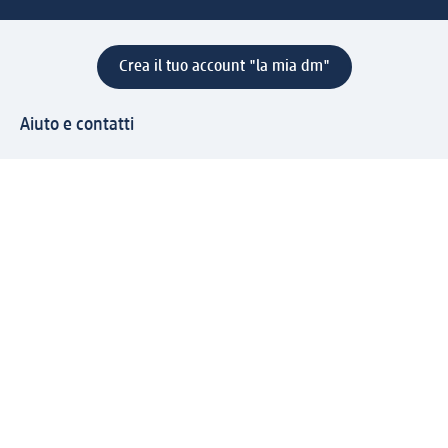
Crea il tuo account "la mia dm"
Aiuto e contatti
Servizi
Servizio clienti
Spedizione e consegna
Reso e rimborso
L'azienda
La nostra azienda
Corporate Responsibility
Lavora con noi
Press e news
Espansione
Un mondo di prodotti
Il mondo dm
Punti vendita
Il nostro Journal