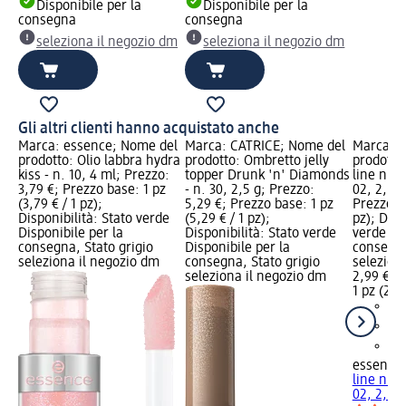
Disponibile per la
Disponibile per la
consegna
consegna
seleziona il negozio dm
seleziona il negozio dm
Gli altri clienti hanno acquistato anche
Marca: essence; Nome del
Marca: CATRICE; Nome del
Marca: e
prodotto: Olio labbra hydra
prodotto: Ombretto jelly
prodotto
kiss - n. 10, 4 ml; Prezzo:
topper Drunk 'n' Diamonds
line n' 
3,79 €; Prezzo base: 1 pz
- n. 30, 2,5 g; Prezzo:
02, 2,5 m
(3,79 € / 1 pz);
5,29 €; Prezzo base: 1 pz
Prezzo ba
Disponibilità: Stato verde
(5,29 € / 1 pz);
pz); Disp
Disponibile per la
Disponibilità: Stato verde
verde Dis
consegna, Stato grigio
Disponibile per la
consegna
seleziona il negozio dm
consegna, Stato grigio
selezion
seleziona il negozio dm
2,99 €
1 pz (2,99
essence
line n' 
02, 2,5 