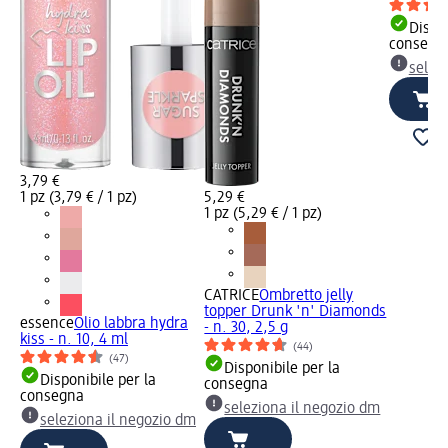
Dispon
consegn
selez
3,79 €
1 pz (3,79 € / 1 pz)
5,29 €
1 pz (5,29 € / 1 pz)
CATRICE
Ombretto jelly
topper Drunk 'n' Diamonds
essence
Olio labbra hydra
- n. 30, 2,5 g
kiss - n. 10, 4 ml
(44)
(47)
Disponibile per la
Disponibile per la
consegna
consegna
seleziona il negozio dm
seleziona il negozio dm