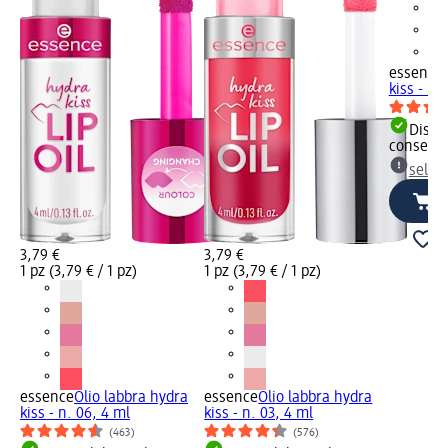
essence
kiss - n.
Dispon
consegn
selez
3,79 €
3,79 €
1 pz (3,79 € / 1 pz)
1 pz (3,79 € / 1 pz)
essence
Olio labbra hydra
essence
Olio labbra hydra
kiss - n. 06, 4 ml
kiss - n. 03, 4 ml
(463)
(576)