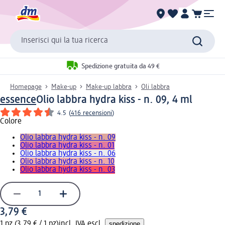
Inserisci qui la tua ricerca
Spedizione gratuita da 49 €
Homepage
Make-up
Make-up labbra
Oli labbra
essence
Olio labbra hydra kiss - n. 09, 4 ml
4.5
(
416 recensioni
)
Colore
Olio labbra hydra kiss - n. 09
Olio labbra hydra kiss - n. 01
Olio labbra hydra kiss - n. 06
Olio labbra hydra kiss - n. 10
Olio labbra hydra kiss - n. 03
3,79 €
1 pz (3,79 € / 1 pz)
incl. IVA escl.
spedizione