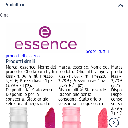
Prodotto in
Cina
Scopri tutti i
prodotti di essence
Prodotti simili
Marca: essence; Nome del
Marca: essence; Nome del
Marca: e
prodotto: Olio labbra hydra
prodotto: Olio labbra hydra
prodotto
kiss - n. 06, 4 ml; Prezzo:
kiss - n. 03, 4 ml; Prezzo:
kiss - n.
3,79 €; Prezzo base: 1 pz
3,79 €; Prezzo base: 1 pz
3,79 €; P
(3,79 € / 1 pz);
(3,79 € / 1 pz);
(3,79 € / 
Disponibilità: Stato verde
Disponibilità: Stato verde
Disponibi
Disponibile per la
Disponibile per la
Disponibi
consegna, Stato grigio
consegna, Stato grigio
consegna
seleziona il negozio dm
seleziona il negozio dm
selezion
3,79 €
1 pz (3,79