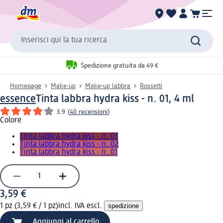
Inserisci qui la tua ricerca
Spedizione gratuita da 49 €
Homepage
Make-up
Make-up labbra
Rossetti
essence
Tinta labbra hydra kiss - n. 01, 4 ml
3.9
(
40 recensioni
)
Colore
Tinta labbra hydra kiss - n. 03
Tinta labbra hydra kiss - n. 02
Tinta labbra hydra kiss - n. 01
3,59 €
1 pz (3,59 € / 1 pz)
incl. IVA escl.
spedizione
Aggiungi al carrello