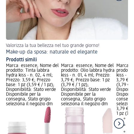
Valorizza la tua bellezza nel tuo grande giorno!
Sc
Make-up da sposa: naturale ed elegante
Te
Prodotti simili
Marca: essence; Nome del
Marca: essence; Nome del
Marca: e
prodotto: Tinta labbra
prodotto: Olio labbra hydra
prodotto
hydra kiss - n. 02, 4 ml;
kiss - n. 01, 4 ml; Prezzo:
kiss - n.
Prezzo: 3,59 €; Prezzo
3,79 €; Prezzo base: 1 pz
3,79 €; P
base: 1 pz (3,59 € / 1 pz);
(3,79 € / 1 pz);
(3,79 € / 
Disponibilità: Stato verde
Disponibilità: Stato verde
Disponibi
Disponibile per la
Disponibile per la
Disponibi
consegna, Stato grigio
consegna, Stato grigio
consegna
seleziona il negozio dm
seleziona il negozio dm
selezion
3,79 €
1 pz (3,79