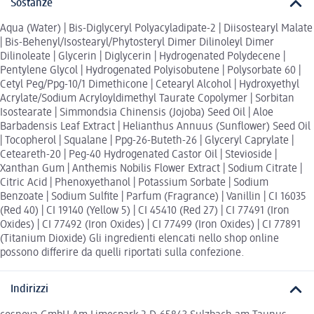
Sostanze
Aqua (Water) | Bis-Diglyceryl Polyacyladipate-2 | Diisostearyl Malate
| Bis-Behenyl/Isostearyl/Phytosteryl Dimer Dilinoleyl Dimer
Dilinoleate | Glycerin | Diglycerin | Hydrogenated Polydecene |
Pentylene Glycol | Hydrogenated Polyisobutene | Polysorbate 60 |
Cetyl Peg/Ppg-10/1 Dimethicone | Cetearyl Alcohol | Hydroxyethyl
Acrylate/Sodium Acryloyldimethyl Taurate Copolymer | Sorbitan
Isostearate | Simmondsia Chinensis (Jojoba) Seed Oil | Aloe
Barbadensis Leaf Extract | Helianthus Annuus (Sunflower) Seed Oil
| Tocopherol | Squalane | Ppg-26-Buteth-26 | Glyceryl Caprylate |
Ceteareth-20 | Peg-40 Hydrogenated Castor Oil | Stevioside |
Xanthan Gum | Anthemis Nobilis Flower Extract | Sodium Citrate |
Citric Acid | Phenoxyethanol | Potassium Sorbate | Sodium
Benzoate | Sodium Sulfite | Parfum (Fragrance) | Vanillin | CI 16035
(Red 40) | CI 19140 (Yellow 5) | CI 45410 (Red 27) | CI 77491 (Iron
Oxides) | CI 77492 (Iron Oxides) | CI 77499 (Iron Oxides) | CI 77891
(Titanium Dioxide) Gli ingredienti elencati nello shop online
possono differire da quelli riportati sulla confezione.
Indirizzi