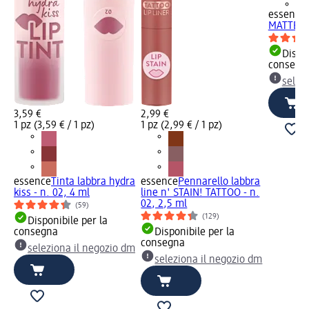
+1
essence
MATTE co
Dispon
consegn
selez
3,59 €
2,99 €
1 pz (3,59 € / 1 pz)
1 pz (2,99 € / 1 pz)
essence
Tinta labbra hydra
essence
Pennarello labbra
kiss - n. 02, 4 ml
line n' STAIN! TATTOO - n.
02, 2,5 ml
(59)
(129)
Disponibile per la
consegna
Disponibile per la
consegna
seleziona il negozio dm
seleziona il negozio dm