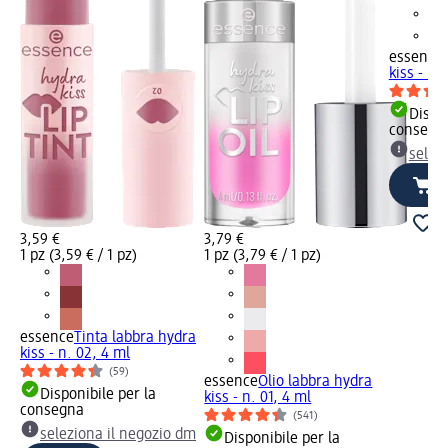
essence
kiss - n.
Dispon
consegn
selez
3,59 €
3,79 €
1 pz (3,59 € / 1 pz)
1 pz (3,79 € / 1 pz)
essence
Tinta labbra hydra
kiss - n. 02, 4 ml
(59)
essence
Olio labbra hydra
Disponibile per la
kiss - n. 01, 4 ml
consegna
(541)
seleziona il negozio dm
Disponibile per la