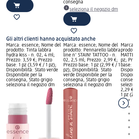
consegna
seleziona il negozio dm
Gli altri clienti hanno acquistato anche
Marca: essence; Nome del
Marca: essence; Nome del
Marca: e
prodotto: Tinta labbra
prodotto: Pennarello labbra
prodotto
hydra kiss - n. 02, 4 ml;
line n' STAIN! TATTOO - n.
MATTE co
Prezzo: 3,59 €; Prezzo
02, 2,5 ml; Prezzo: 2,99 €;
pz; Prez
base: 1 pz (3,59 € / 1 pz);
Prezzo base: 1 pz (2,99 € / 1
base: 1 p
Disponibilità: Stato verde
pz); Disponibilità: Stato
Disponibi
Disponibile per la
verde Disponibile per la
Disponibi
consegna, Stato grigio
consegna, Stato grigio
consegna
seleziona il negozio dm
seleziona il negozio dm
selezion
2,29 €
1 pz (2,29