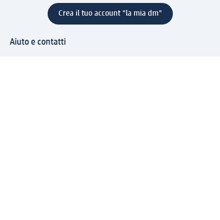
Crea il tuo account "la mia dm"
Aiuto e contatti
Servizi
Servizio clienti
Spedizione e consegna
Reso e rimborso
L'azienda
La nostra azienda
Corporate Responsibility
Lavora con noi
Press e news
Espansione
Un mondo di prodotti
Il mondo dm
Punti vendita
Il nostro Journal
Vivere consapevoli con dm