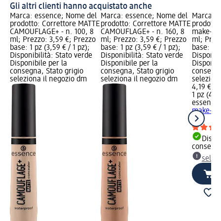
Gli altri clienti hanno acquistato anche
Marca: essence; Nome del
Marca: essence; Nome del
Marca: e
prodotto: Correttore MATTE
prodotto: Correttore MATTE
prodotto:
CAMOUFLAGE+ - n. 100, 8
CAMOUFLAGE+ - n. 160, 8
make-up 
ml; Prezzo: 3,59 €; Prezzo
ml; Prezzo: 3,59 €; Prezzo
ml; Prez
base: 1 pz (3,59 € / 1 pz);
base: 1 pz (3,59 € / 1 pz);
base: 1 p
Disponibilità: Stato verde
Disponibilità: Stato verde
Disponibi
Disponibile per la
Disponibile per la
Disponibi
consegna, Stato grigio
consegna, Stato grigio
consegna
seleziona il negozio dm
seleziona il negozio dm
selezion
4,19 €
1 pz (4,19
essence
make-up 
ml
Dispon
consegn
selez