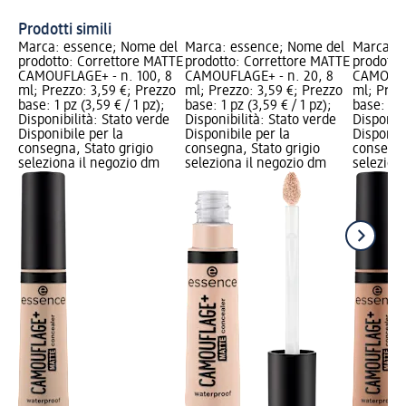
Prodotti simili
Marca: essence; Nome del
Marca: essence; Nome del
Marca: e
prodotto: Correttore MATTE
prodotto: Correttore MATTE
prodotto
CAMOUFLAGE+ - n. 100, 8
CAMOUFLAGE+ - n. 20, 8
CAMOUFLA
ml; Prezzo: 3,59 €; Prezzo
ml; Prezzo: 3,59 €; Prezzo
ml; Prez
base: 1 pz (3,59 € / 1 pz);
base: 1 pz (3,59 € / 1 pz);
base: 1 p
Disponibilità: Stato verde
Disponibilità: Stato verde
Disponibi
Disponibile per la
Disponibile per la
Disponibi
consegna, Stato grigio
consegna, Stato grigio
consegna
seleziona il negozio dm
seleziona il negozio dm
selezion