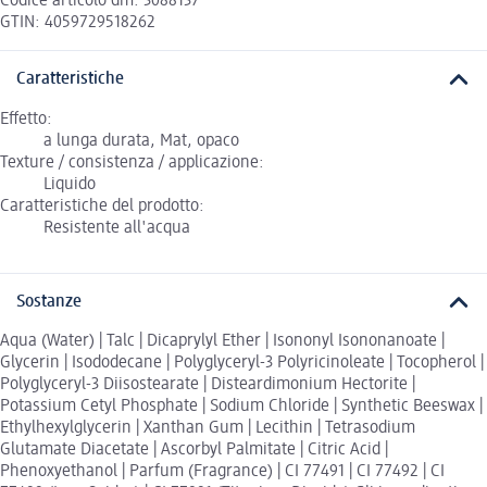
Codice articolo dm: 3088137
GTIN: 4059729518262
Caratteristiche
Effetto:
a lunga durata, Mat, opaco
Texture / consistenza / applicazione:
Liquido
Caratteristiche del prodotto:
Resistente all'acqua
Sostanze
Aqua (Water) | Talc | Dicaprylyl Ether | Isononyl Isononanoate |
Glycerin | Isododecane | Polyglyceryl-3 Polyricinoleate | Tocopherol |
Polyglyceryl-3 Diisostearate | Disteardimonium Hectorite |
Potassium Cetyl Phosphate | Sodium Chloride | Synthetic Beeswax |
Ethylhexylglycerin | Xanthan Gum | Lecithin | Tetrasodium
Glutamate Diacetate | Ascorbyl Palmitate | Citric Acid |
Phenoxyethanol | Parfum (Fragrance) | CI 77491 | CI 77492 | CI