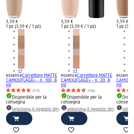
3,59 €
3,59 €
3,59 €
1 pz (3,59 € / 1 pz)
1 pz (3,59 € / 1 pz)
1 pz (3,59
+1
+1
+1
essence
Correttore MATTE
essence
Correttore MATTE
essence
CAMOUFLAGE+ - n. 100, 8
CAMOUFLAGE+ - n. 20, 8
CAMOUFLA
ml
ml
ml
(117)
(136)
Disponibile per la
Disponibile per la
Dispon
consegna
consegna
consegn
seleziona il negozio dm
seleziona il negozio dm
selez