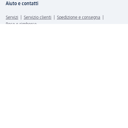
Aiuto e contatti
Servizi
Servizio clienti
Spedizione e consegna
Reso e rimborso
L'azienda
La nostra azienda
Corporate Responsibility
Lavora con noi
Press e news
Espansione
Un mondo di prodotti
Il mondo dm
Punti vendita
Il nostro Journal
Vivere consapevoli con dm
Sigilli e certificazioni