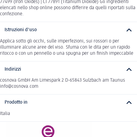
77499 (Iron Oxides) | CI 77891 (Titanium Dioxide) Gli ingredienti
elencati nello shop online possono differire da quelli riportati sulla
confezione.
Istruzioni d'uso
Applica sotto gli occhi, sulle imperfezioni, sui rossori o per
illuminare alcune aree del viso. Sfuma con le dita per un rapido
ritocco o con un pennello o una spugna per un finish impeccabile
Indirizzi
cosnova GmbH Am Limespark 2 D-65843 Sulzbach am Taunus
info@cosnova.com
Prodotto in
Italia