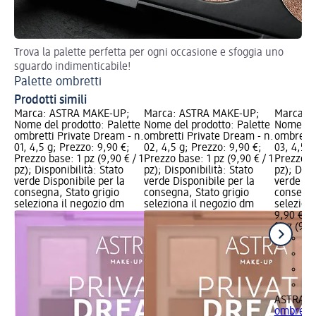
Trova la palette perfetta per ogni occasione e sfoggia uno
Tre
sguardo indimenticabile!
Ma
Palette ombretti
Prodotti simili
Marca: ASTRA MAKE-UP;
Marca: ASTRA MAKE-UP;
Marca: 
Nome del prodotto: Palette
Nome del prodotto: Palette
Nome del
ombretti Private Dream - n.
ombretti Private Dream - n.
ombretti
01, 4,5 g; Prezzo: 9,90 €;
02, 4,5 g; Prezzo: 9,90 €;
03, 4,5 g
Prezzo base: 1 pz (9,90 € / 1
Prezzo base: 1 pz (9,90 € / 1
Prezzo ba
pz); Disponibilità: Stato
pz); Disponibilità: Stato
pz); Disp
verde Disponibile per la
verde Disponibile per la
verde Dis
consegna, Stato grigio
consegna, Stato grigio
consegna
seleziona il negozio dm
seleziona il negozio dm
selezion
9,90 €
1 pz (9,90
ASTRA M
ombretti