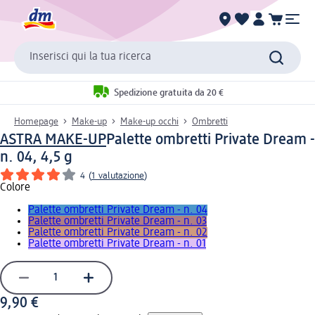
Inserisci qui la tua ricerca
Spedizione gratuita da 20 €
Homepage
Make-up
Make-up occhi
Ombretti
ASTRA MAKE-UP
Palette ombretti Private Dream -
n. 04, 4,5 g
4
(
1 valutazione
)
Colore
Palette ombretti Private Dream - n. 04
Palette ombretti Private Dream - n. 03
Palette ombretti Private Dream - n. 02
Palette ombretti Private Dream - n. 01
9,90 €