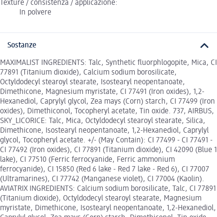
Texture / consistenza / applicazione:
In polvere
Sostanze
MAXIMALIST INGREDIENTS: Talc, Synthetic fluorphlogopite, Mica, CI
77891 (Titanium dioxide), Calcium sodium borosilicate,
Octyldodecyl stearoyl stearate, Isostearyl neopentanoate,
Dimethicone, Magnesium myristate, CI 77491 (Iron oxides), 1,2-
Hexanediol, Caprylyl glycol, Zea mays (Corn) starch, CI 77499 (Iron
oxides), Dimethiconol, Tocopheryl acetate, Tin oxide. 737, AIRBUS,
SKY_LICORICE: Talc, Mica, Octyldodecyl stearoyl stearate, Silica,
Dimethicone, Isostearyl neopentanoate, 1,2-Hexanediol, Caprylyl
glycol, Tocopheryl acetate. +/- (May Contain): CI 77499 - CI 77491 -
CI 77492 (Iron oxides), CI 77891 (Titanium dioxide), CI 42090 (Blue 1
lake), CI 77510 (Ferric ferrocyanide, Ferric ammonium
ferrocyanide), CI 15850 (Red 6 lake - Red 7 lake - Red 6), CI 77007
(Ultramarines), CI 77742 (Manganese violet), CI 77004 (Kaolin).
AVIATRIX INGREDIENTS: Calcium sodium borosilicate, Talc, CI 77891
(Titanium dioxide), Octyldodecyl stearoyl stearate, Magnesium
myristate, Dimethicone, Isostearyl neopentanoate, 1,2-Hexanediol,