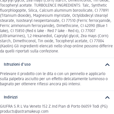
Caprylyl glycol, Zea mays (Corn) starch, Dimethiconol, Tin oxide,
Tocopheryl acetate. TURBOLENCE INGREDIENTS: Talc, Synthetic
fluorphlogopite, Silica, Calcium aluminum borosilicate, CI 77891
(Titanium dioxide), Magnesium myristate, Octyldodecyl stearoyl
stearate, Isostearyl neopentanoate, CI 77510 (Ferric ferrocyanide,
Ferric ammonium ferrocyanide), Dimethicone, CI 42090 (Blue 1
lake), CI 15850 (Red 6 lake - Red 7 lake - Red 6), CI 77007
(Ultramarines), 1,2-Hexanediol, Caprylyl glycol, Zea mays (Corn)
starch, Dimethiconol, Tin oxide, Tocopheryl acetate, CI 77004
(Kaolin) Gli ingredienti elencati nello shop online possono differire
da quelli riportati sulla confezione.
Istruzioni d'uso
Prelevare il prodotto con le dita o con un pennello e applicarlo
sulla palpebra asciutto per un effetto delicatamente luminoso o
bagnato per ottenere riflessi ancora più intensi.
Indirizzi
GIUFRA S.R.L Via Veneto 152 Z.Ind Pian di Porto 06059 Todi (PG)
products@astramakeup.com