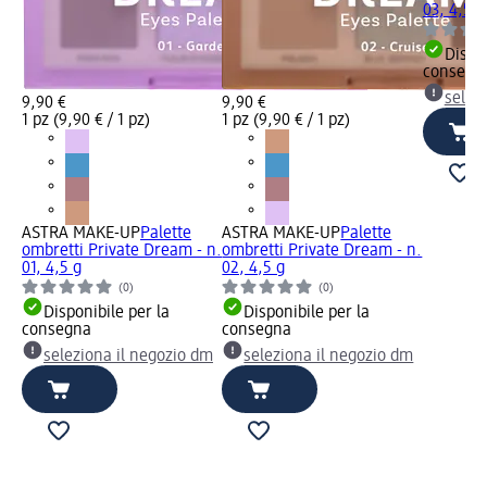
03, 4,5 g
Dispon
consegn
selez
9,90 €
9,90 €
1 pz (9,90 € / 1 pz)
1 pz (9,90 € / 1 pz)
ASTRA MAKE-UP
Palette
ASTRA MAKE-UP
Palette
ombretti Private Dream - n.
ombretti Private Dream - n.
01, 4,5 g
02, 4,5 g
(0)
(0)
Disponibile per la
Disponibile per la
consegna
consegna
seleziona il negozio dm
seleziona il negozio dm