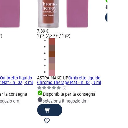
Disponib
selezion
7,89 €
z)
1 pz (7,89 € / 1 pz)
P
Ombretto liquido
ASTRA MAKE-UP
Ombretto liquido
Mat - n. 02, 3 ml
Chromo Therapy Mat - n. 06, 3 ml
(0)
er la consegna
Disponibile per la consegna
negozio dm
seleziona il negozio dm