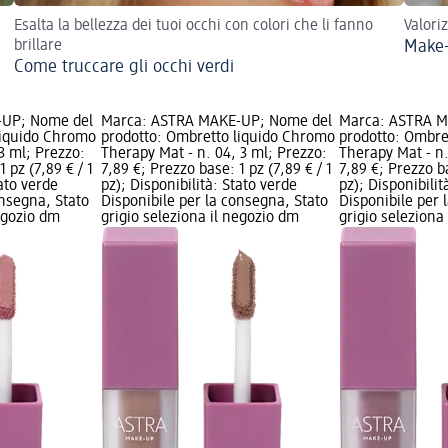
Esalta la bellezza dei tuoi occhi con colori che li fanno
Valori
brillare
Make-
Come truccare gli occhi verdi
-UP; Nome del
Marca: ASTRA MAKE-UP; Nome del
Marca: ASTRA M
liquido Chromo
prodotto: Ombretto liquido Chromo
prodotto: Ombre
 3 ml; Prezzo:
Therapy Mat - n. 04, 3 ml; Prezzo:
Therapy Mat - n.
 pz (7,89 € / 1
7,89 €; Prezzo base: 1 pz (7,89 € / 1
7,89 €; Prezzo ba
tato verde
pz); Disponibilità: Stato verde
pz); Disponibilit
onsegna, Stato
Disponibile per la consegna, Stato
Disponibile per 
negozio dm
grigio seleziona il negozio dm
grigio seleziona