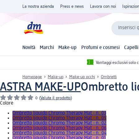
La nostra azienda
Press e news
Lavora con noi
Ispirazio
Inserisci 
Novità
Marchi
Make-up
Profumi e cosmesi
Capelli
Vantaggi esclusivi solo 
Homepage
Make-up
Make-up occhi
Ombretti
ASTRA MAKE-UP
Ombretto li
0
(
Valuta il prodotto
)
Colore
Ombretto liquido Chromo Therapy Mat - n. 03
Ombretto liquido Chromo Therapy Mat - n. 05
Ombretto liquido Chromo Therapy Mat - n. 02
Ombretto liquido Chromo Therapy Mat - n. 06
Ombretto liquido Chromo Therapy Mat - n. 04
Ombretto liquido Chromo Therapy Mat - n. 01