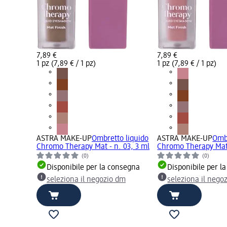
7,89 €
7,89 €
1 pz (7,89 € / 1 pz)
1 pz (7,89 € / 1 pz)
ASTRA MAKE-UP
Ombretto liquido
ASTRA MAKE-UP
Ombr
Chromo Therapy Mat - n. 03, 3 ml
Chromo Therapy Mat 
(0)
(0)
Disponibile per la consegna
Disponibile per l
seleziona il negozio dm
seleziona il nego