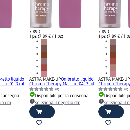
7,89 €
7,89 €
1 pz (7,89 € / 1 pz)
1 pz (7,89 € / 1 p
etto liquido
ASTRA MAKE-UP
Ombretto liquido
ASTRA MAKE-U
- n. 01, 3 ml
Chromo Therapy Mat - n. 04, 3 ml
Chromo Therapy 
(0)
(0)
a consegna
Disponibile per la consegna
Disponibile p
zio dm
seleziona il negozio dm
seleziona il 