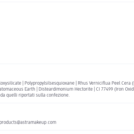
xysilicate | Polypropylsilsesquioxane | Rhus Verniciflua Peel Cera (R
Diatomaceous Earth | Disteardimonium Hectorite | CI 77499 (Iron Oxide
da quelli riportati sulla confezione.
PG) products@astramakeup.com