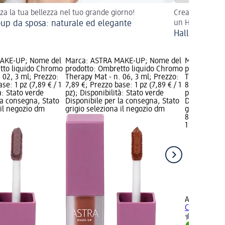
zza la tua bellezza nel tuo grande giorno!
Crea un effett
up da sposa: naturale ed elegante
un Halloween i
Halloween Lo
AKE-UP; Nome del
Marca: ASTRA MAKE-UP; Nome del
Marca: AST
tto liquido Chromo
prodotto: Ombretto liquido Chromo
prodotto: O
 02, 3 ml; Prezzo:
Therapy Mat - n. 06, 3 ml; Prezzo:
Therapy - n.
se: 1 pz (7,89 € / 1
7,89 €; Prezzo base: 1 pz (7,89 € / 1
8,89 €; Prez
à: Stato verde
pz); Disponibilità: Stato verde
pz); Disponi
la consegna, Stato
Disponibile per la consegna, Stato
Disponibile
 il negozio dm
grigio seleziona il negozio dm
grigio selez
8,89 €
1 pz (8,89 € 
ASTRA MAK
Chromo Ther