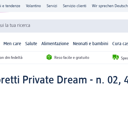
ni e tendenze
Volantino
Servizi
Servizio clienti
Wir sprechen Deutsch
qui la tua ricerca
Men care
Salute
Alimentazione
Neonati e bambini
Cura ca
con dm fedeltà
Reso facile e gratuito
Sped
etti Private Dream - n. 02, 