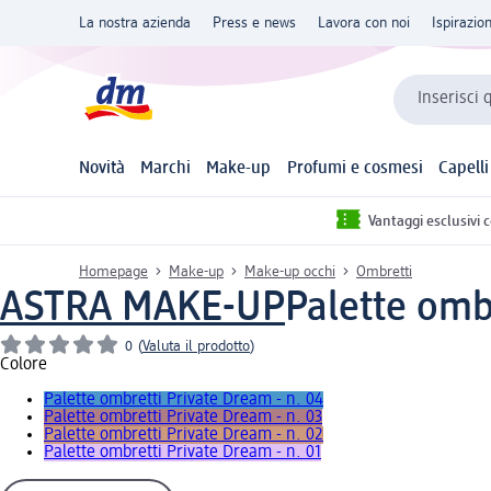
La nostra azienda
Press e news
Lavora con noi
Ispirazio
Inserisci 
Novità
Marchi
Make-up
Profumi e cosmesi
Capelli
Vantaggi esclusivi 
Homepage
Make-up
Make-up occhi
Ombretti
ASTRA MAKE-UP
Palette ombr
0
(
Valuta il prodotto
)
Colore
Palette ombretti Private Dream - n. 04
Palette ombretti Private Dream - n. 03
Palette ombretti Private Dream - n. 02
Palette ombretti Private Dream - n. 01