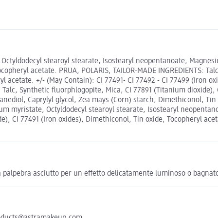
Octyldodecyl stearoyl stearate, Isostearyl neopentanoate, Magnesiu
Tocopheryl acetate. PRUA, POLARIS, TAILOR-MADE INGREDIENTS: Talc, 
l acetate. +/- (May Contain): CI 77491- CI 77492 - CI 77499 (Iron ox
alc, Synthetic fluorphlogopite, Mica, CI 77891 (Titanium dioxide), 
anediol, Caprylyl glycol, Zea mays (Corn) starch, Dimethiconol, Ti
um myristate, Octyldodecyl stearoyl stearate, Isostearyl neopentan
, CI 77491 (Iron oxides), Dimethiconol, Tin oxide, Tocopheryl acetat
la palpebra asciutto per un effetto delicatamente luminoso o bagnato
 products@astramakeup.com