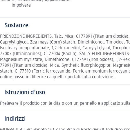
In polvere
Sostanze
FRIENDZONE INGREDIENTS: Talc, Mica, CI 77891 (Titanium dioxide), 
Caprylyl glycol, Zea mays (Corn) starch, Dimethiconol, Tin oxide, 
Isostearyl neopentanoate, 1,2-Hexanediol, Caprylyl glycol, Tocophery
77007 (Ultramarines), CI 77004 (Kaolin). SALTY FLIRT INGREDIENTS: T
Magnesium myristate, Dimethicone, CI 77491 (Iron oxides), 1,2-Hex
77891 (Titanium dioxide), Mica, Synthetic fluorphlogopite, Magnesi
starch, CI 77510 (Ferric ferrocyanide, Ferric ammonium ferrocyanide)
online possono differire da quelli riportati sulla confezione.
Istruzioni d'uso
Prelevare il prodotto con le dita o con un pennello e applicarlo sul
Indirizzi
GIUFRA S.R.L Via Veneto 152 Z.Ind Pian di Porto 06059 Todi (PG)