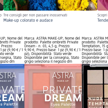
o
Tre consigli per non passare inosservati
Scopri
Make-up colorato e audace
Tende
-UP; Nome del
Marca: ASTRA MAKE-UP; Nome del
Marca: ASTRA M
bretti Private
prodotto: Palette ombretti Private
prodotto: Palet
; Prezzo:
Dream - n. 03, 4,5 g; Prezzo:
Temptation, 15 g
1 pz (9,90 € / 1
9,90 €; Prezzo base: 1 pz (9,90 € / 1
Prezzo base: 1 pz
tato verde
pz); Disponibilità: Stato verde
Disponibilità: S
onsegna, Stato
Disponibile per la consegna, Stato
Disponibile per 
negozio dm
grigio seleziona il negozio dm
grigio seleziona