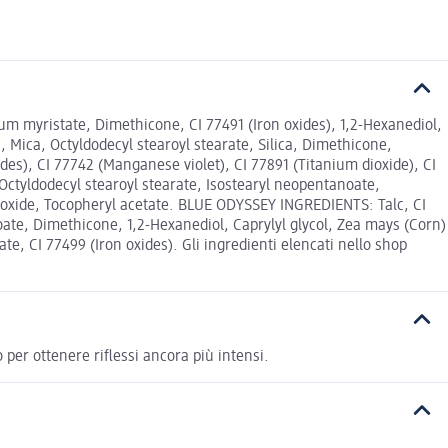
m myristate, Dimethicone, CI 77491 (Iron oxides), 1,2-Hexanediol,
Mica, Octyldodecyl stearoyl stearate, Silica, Dimethicone,
ides), CI 77742 (Manganese violet), CI 77891 (Titanium dioxide), CI
Octyldodecyl stearoyl stearate, Isostearyl neopentanoate,
n oxide, Tocopheryl acetate. BLUE ODYSSEY INGREDIENTS: Talc, CI
oate, Dimethicone, 1,2-Hexanediol, Caprylyl glycol, Zea mays (Corn)
e, CI 77499 (Iron oxides). Gli ingredienti elencati nello shop
 per ottenere riflessi ancora più intensi.