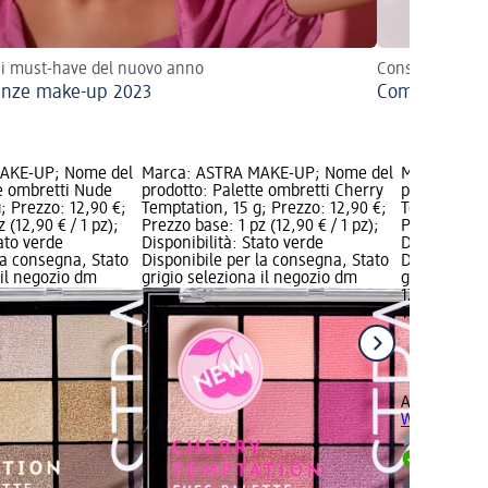
 i must-have del nuovo anno
Consigli per val
nze make-up 2023
Come truccare
AKE-UP; Nome del
Marca: ASTRA MAKE-UP; Nome del
Marca: AST
te ombretti Nude
prodotto: Palette ombretti Cherry
prodotto: P
; Prezzo: 12,90 €;
Temptation, 15 g; Prezzo: 12,90 €;
Temptation, 
 (12,90 € / 1 pz);
Prezzo base: 1 pz (12,90 € / 1 pz);
Prezzo base:
tato verde
Disponibilità: Stato verde
Disponibilit
la consegna, Stato
Disponibile per la consegna, Stato
Disponibile
 il negozio dm
grigio seleziona il negozio dm
grigio selez
12,90 €
1 pz (12,90 €
ASTRA MAK
Warm Tempt
Disponib