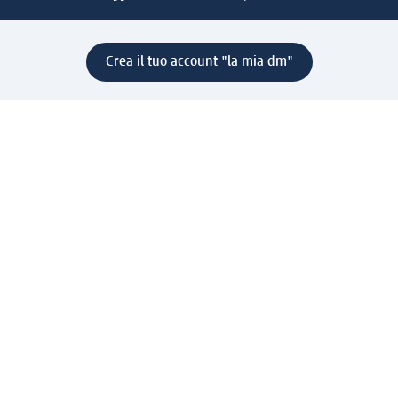
Crea il tuo account "la mia dm"
Aiuto e contatti
Servizi
Servizio clienti
Spedizione e consegna
Reso e rimborso
L'azienda
La nostra azienda
Corporate Responsibility
Lavora con noi
Press e news
Espansione
Un mondo di prodotti
Il mondo dm
Punti vendita
Il nostro Journal