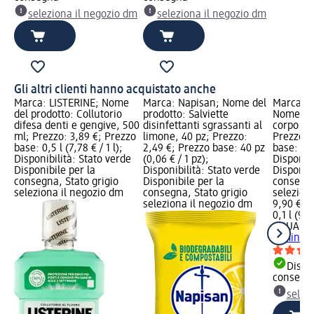
seleziona il negozio dm
seleziona il negozio dm
Gli altri clienti hanno acquistato anche
Marca: LISTERINE; Nome
Marca: Napisan; Nome del
Marca: A
del prodotto: Collutorio
prodotto: Salviette
Nome del
difesa denti e gengive, 500
disinfettanti sgrassanti al
corpo lu
ml; Prezzo: 3,89 €; Prezzo
limone, 40 pz; Prezzo:
Prezzo: 
base: 0,5 l (7,78 € / 1 l);
2,49 €; Prezzo base: 40 pz
base: 0,1 
Disponibilità: Stato verde
(0,06 € / 1 pz);
Disponibi
Disponibile per la
Disponibilità: Stato verde
Disponibi
consegna, Stato grigio
Disponibile per la
consegna
seleziona il negozio dm
consegna, Stato grigio
selezion
seleziona il negozio dm
9,90 €
0,1 l (99,
AQUA di 
luminoso
Dispon
consegn
selez