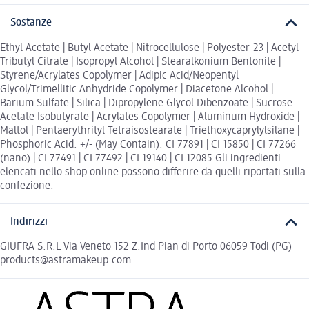
Sostanze
Ethyl Acetate | Butyl Acetate | Nitrocellulose | Polyester-23 | Acetyl
Tributyl Citrate | Isopropyl Alcohol | Stearalkonium Bentonite |
Styrene/Acrylates Copolymer | Adipic Acid/Neopentyl
Glycol/Trimellitic Anhydride Copolymer | Diacetone Alcohol |
Barium Sulfate | Silica | Dipropylene Glycol Dibenzoate | Sucrose
Acetate Isobutyrate | Acrylates Copolymer | Aluminum Hydroxide |
Maltol | Pentaerythrityl Tetraisostearate | Triethoxycaprylylsilane |
Phosphoric Acid. +/- (May Contain): CI 77891 | CI 15850 | CI 77266
(nano) | CI 77491 | CI 77492 | CI 19140 | CI 12085 Gli ingredienti
elencati nello shop online possono differire da quelli riportati sulla
confezione.
Indirizzi
GIUFRA S.R.L Via Veneto 152 Z.Ind Pian di Porto 06059 Todi (PG)
products@astramakeup.com