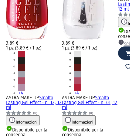
Lasting G
12 ml
Info
Dispon
consegn
3,89 €
3,89 €
selez
1 pz (3,89 € / 1 pz)
1 pz (3,89 € / 1 pz)
+4
+4
ASTRA MAKE-UP
Smalto
ASTRA MAKE-UP
Smalto
Lasting Gel Effect - n. 12, 12
Lasting Gel Effect - n. 01, 12
ml
ml
(0)
(0)
Informazioni
Informazioni
Disponibile per la
Disponibile per la
consegna
consegna