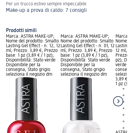
Per un trucco estivo sempre impeccabile
Sc
Make-up a prova di caldo: 7 consigli
Un
Prodotti simili
Marca: ASTRA MAKE-UP;
Marca: ASTRA MAKE-UP;
Marca: 
Nome del prodotto: Smalto
Nome del prodotto: Smalto
Nome del
Lasting Gel Effect - n. 12, 12
Lasting Gel Effect - n. 01, 12
Lasting G
ml; Prezzo: 3,89 €; Prezzo
ml; Prezzo: 3,89 €; Prezzo
12 ml; Pr
base: 1 pz (3,89 € / 1 pz);
base: 1 pz (3,89 € / 1 pz);
Prezzo ba
Disponibilità: Stato verde
Disponibilità: Stato verde
pz); Disp
Disponibile per la
Disponibile per la
verde Dis
consegna, Stato grigio
consegna, Stato grigio
consegna
seleziona il negozio dm
seleziona il negozio dm
selezion
3,89 €
1 pz (3,89
+4
ASTRA M