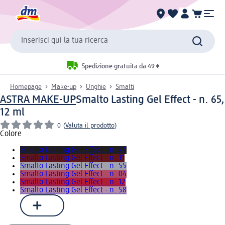
Inserisci qui la tua ricerca
Spedizione gratuita da 49 €
Homepage
Make-up
Unghie
Smalti
ASTRA MAKE-UP
Smalto Lasting Gel Effect - n. 65,
12 ml
0
(
Valuta il prodotto
)
Colore
Smalto Lasting Gel Effect - n. 24
Smalto Lasting Gel Effect - n. 11
Smalto Lasting Gel Effect - n. 55
Smalto Lasting Gel Effect - n. 04
Smalto Lasting Gel Effect - n. 12
Smalto Lasting Gel Effect - n. 58