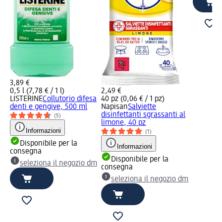
3,89 €
0,5 l (7,78 € / 1 l)
2,49 €
LISTERINE
Collutorio difesa
40 pz (0,06 € / 1 pz)
denti e gengive, 500 ml
Napisan
Salviette
disinfettanti sgrassanti al
(5)
limone, 40 pz
Informazioni
(1)
Disponibile per la
Informazioni
consegna
Disponibile per la
seleziona il negozio dm
consegna
seleziona il negozio dm