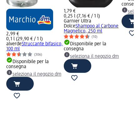
consegn
1,79 €
selez
0,25 l (7,16 € / 1 l)
Garnier Ultra
Dolce
Shampoo al Carbone
Magnetico, 250 ml
2,99 €
(10)
0,1 l (29,90 € / 1 l)
alverde
Struccante bifasico,
Disponibile per la
100 ml
consegna
(306)
seleziona il negozio dm
Disponibile per la
consegna
seleziona il negozio dm