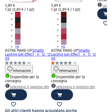
consegn
3,89 €
3,89 €
selez
1 pz (3,89 € / 1 pz)
1 pz (3,89 € / 1 pz)
+4
+4
ASTRA MAKE-UP
Smalto
ASTRA MAKE-UP
Smalto
Lasting Gel Effect - n. 12, 12
Lasting Gel Effect - n. 11, 12
ml
ml
(0)
(1)
Informazioni
Informazioni
Disponibile per la
Disponibile per la
consegna
consegna
seleziona il negozio dm
seleziona il negozio dm
Gli altri clienti hanno acquistato anche