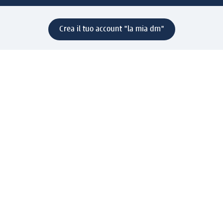
Crea il tuo account "la mia dm"
Aiuto e contatti
Servizi
Servizio clienti
Spedizione e consegna
Reso e rimborso
L'azienda
La nostra azienda
Corporate Responsibility
Lavora con noi
Press e news
Espansione
Un mondo di prodotti
Il mondo dm
Punti vendita
Il nostro Journal