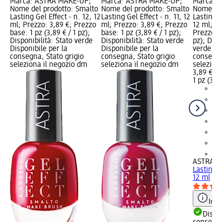
Marca: ASTRA MAKE-UP;
Marca: ASTRA MAKE-UP;
Marca: 
Nome del prodotto: Smalto
Nome del prodotto: Smalto
Nome del
Lasting Gel Effect - n. 12, 12
Lasting Gel Effect - n. 11, 12
Lasting G
ml; Prezzo: 3,89 €; Prezzo
ml; Prezzo: 3,89 €; Prezzo
12 ml; Pr
base: 1 pz (3,89 € / 1 pz);
base: 1 pz (3,89 € / 1 pz);
Prezzo ba
Disponibilità: Stato verde
Disponibilità: Stato verde
pz); Disp
Disponibile per la
Disponibile per la
verde Dis
consegna, Stato grigio
consegna, Stato grigio
consegna
seleziona il negozio dm
seleziona il negozio dm
selezion
3,89 €
1 pz (3,89
+4
ASTRA M
Lasting G
12 ml
Info
Dispon