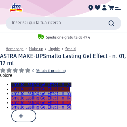
Inserisci qui la tua ricerca
Spedizione gratuita da 49 €
Homepage
Make-up
Unghie
Smalti
ASTRA MAKE-UP
Smalto Lasting Gel Effect - n. 01,
12 ml
0
(
Valuta il prodotto
)
Colore
Smalto Lasting Gel Effect - n. 24
Smalto Lasting Gel Effect - n. 11
Smalto Lasting Gel Effect - n. 55
Smalto Lasting Gel Effect - n. 04
Smalto Lasting Gel Effect - n. 12
Smalto Lasting Gel Effect - n. 58