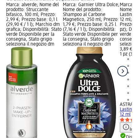
Marca: alverde; Nome del
Marca: Garnier Ultra Dolce;
Marca: 
prodotto: Struccante
Nome del prodotto:
Nome del
bifasico, 100 ml; Prezzo:
Shampoo al Carbone
Lasting G
2,99 €; Prezzo base: 0,1 l
Magnetico, 250 ml; Prezzo:
12 ml; Pr
(29,90 € / 1 l); Marchio dm
1,79 €; Prezzo base: 0,25 l
Prezzo ba
grafica; Disponibilità: Stato
(7,16 € / 1 l); Disponibilità:
pz); Disp
verde Disponibile per la
Stato verde Disponibile per
verde Dis
consegna, Stato grigio
la consegna, Stato grigio
consegna
seleziona il negozio dm
seleziona il negozio dm
selezion
3,89 €
1 pz (3,89
+4
ASTRA M
Lasting G
12 ml
Info
Dispon