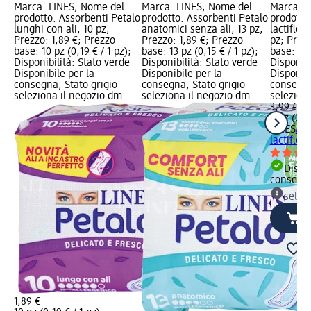
Marca: LINES; Nome del
Marca: LINES; Nome del
Marca: L
prodotto: Assorbenti Petalo
prodotto: Assorbenti Petalo
prodotto
lunghi con ali, 10 pz;
anatomici senza ali, 13 pz;
lactifles
Prezzo: 1,89 €; Prezzo
Prezzo: 1,89 €; Prezzo
pz; Prez
base: 10 pz (0,19 € / 1 pz);
base: 13 pz (0,15 € / 1 pz);
base: 9 p
Disponibilità: Stato verde
Disponibilità: Stato verde
Disponibi
Disponibile per la
Disponibile per la
Disponibi
consegna, Stato grigio
consegna, Stato grigio
consegna
seleziona il negozio dm
seleziona il negozio dm
selezion
3,99 €
9 pz (0,4
LINES
Ass
lactifles
Dispon
consegn
selez
1,89 €