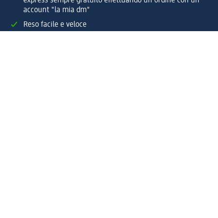
express sempre gratuito effettuando un ordine con un
account "la mia dm"
Reso facile e veloce
Offerte e suggerimenti su misura per te
Crea il tuo account "la mia dm"
Aiuto e contatti
Servizi
Servizio clienti
Spedizione e consegna
Reso e rimborso
L'azienda
La nostra azienda
Corporate Responsibility
Lavora con noi
Press e news
Espansione
Un mondo di prodotti