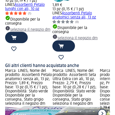
10 pz (0,19 € / 1 pz)
LINES
Assorbenti Petalo
1,89 €
lunghi con ali, 10 pz
13 pz (0,15 € / 1 pz)
LINES
Assorbenti Petalo
(1)
anatomici senza ali, 13 pz
Disponibile per la
(0)
consegna
Disponibile per la
seleziona il negozio dm
consegna
seleziona il negozio dm
Gli altri clienti hanno acquistato anche
Marca: LINES; Nome del
Marca: LINES; Nome del
Marca: 
alo
prodotto: Assorbenti Petalo
prodotto: Assorbenti Seta
prodotto
anatomici senza ali, 13 pz;
Ultra Extra con ali, 10 pz;
interni 
Prezzo: 1,89 €; Prezzo
Prezzo: 2,79 €; Prezzo
pz; Prez
;
base: 13 pz (0,15 € / 1 pz);
base: 10 pz (0,28 € / 1 pz);
base: 16 
e
Disponibilità: Stato verde
Disponibilità: Stato verde
Disponibi
Disponibile per la
Disponibile per la
Disponibi
consegna, Stato grigio
consegna, Stato grigio
consegna
seleziona il negozio dm
seleziona il negozio dm
selezion
3,79 €
16 pz (0,