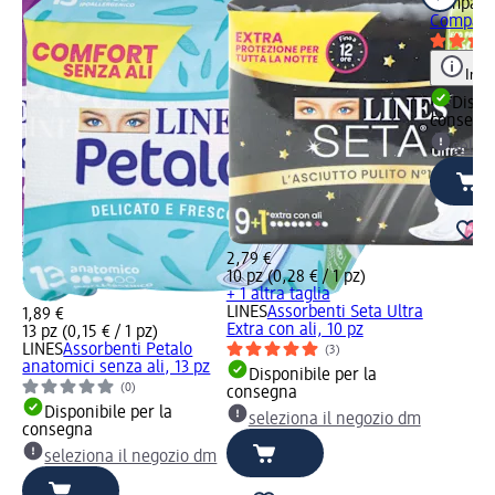
Tampax
A
Compak s
Info
Dispon
consegn
selez
2,79 €
10 pz (0,28 € / 1 pz)
+ 1 altra taglia
LINES
Assorbenti Seta Ultra
1,89 €
Extra con ali, 10 pz
13 pz (0,15 € / 1 pz)
LINES
Assorbenti Petalo
(3)
anatomici senza ali, 13 pz
Disponibile per la
(0)
consegna
Disponibile per la
seleziona il negozio dm
dm
consegna
seleziona il negozio dm