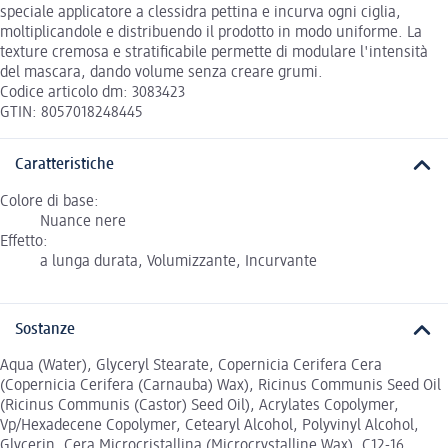
speciale applicatore a clessidra pettina e incurva ogni ciglia,
moltiplicandole e distribuendo il prodotto in modo uniforme. La
texture cremosa e stratificabile permette di modulare l'intensità
del mascara, dando volume senza creare grumi.
Codice articolo dm: 3083423
GTIN: 8057018248445
Caratteristiche
Colore di base:
Nuance nere
Effetto:
a lunga durata, Volumizzante, Incurvante
Sostanze
Aqua (Water), Glyceryl Stearate, Copernicia Cerifera Cera
(Copernicia Cerifera (Carnauba) Wax), Ricinus Communis Seed Oil
(Ricinus Communis (Castor) Seed Oil), Acrylates Copolymer,
Vp/Hexadecene Copolymer, Cetearyl Alcohol, Polyvinyl Alcohol,
Glycerin, Cera Microcristallina (Microcrystalline Wax), C12-16