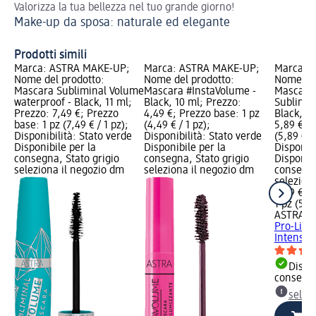
Valorizza la tua bellezza nel tuo grande giorno!
Ma
Make-up da sposa: naturale ed elegante
Prodotti simili
Marca: ASTRA MAKE-UP;
Marca: ASTRA MAKE-UP;
Marca: 
Nome del prodotto:
Nome del prodotto:
Nome del
Mascara Subliminal Volume
Mascara #InstaVolume -
Mascara 
waterproof - Black, 11 ml;
Black, 10 ml; Prezzo:
Sublimin
Prezzo: 7,49 €; Prezzo
4,49 €; Prezzo base: 1 pz
Black, 1,
base: 1 pz (7,49 € / 1 pz);
(4,49 € / 1 pz);
5,89 €; P
Disponibilità: Stato verde
Disponibilità: Stato verde
(5,89 € / 
Disponibile per la
Disponibile per la
Disponibi
consegna, Stato grigio
consegna, Stato grigio
Disponibi
seleziona il negozio dm
seleziona il negozio dm
consegna
selezion
5,89 €
1 pz (5,89
ASTRA M
Pro-Line
Intense B
Dispon
consegn
selez