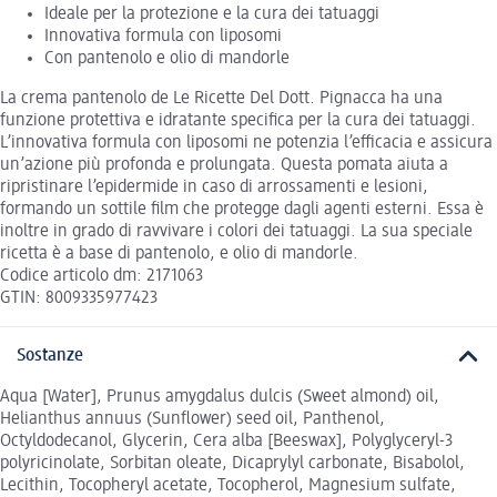
Ideale per la protezione e la cura dei tatuaggi
Innovativa formula con liposomi
Con pantenolo e olio di mandorle
La crema pantenolo de Le Ricette Del Dott. Pignacca ha una
funzione protettiva e idratante specifica per la cura dei tatuaggi.
L’innovativa formula con liposomi ne potenzia l’efficacia e assicura
un’azione più profonda e prolungata. Questa pomata aiuta a
ripristinare l’epidermide in caso di arrossamenti e lesioni,
formando un sottile film che protegge dagli agenti esterni. Essa è
inoltre in grado di ravvivare i colori dei tatuaggi. La sua speciale
ricetta è a base di pantenolo, e olio di mandorle.
Codice articolo dm: 2171063
GTIN: 8009335977423
Sostanze
Aqua [Water], Prunus amygdalus dulcis (Sweet almond) oil,
Helianthus annuus (Sunflower) seed oil, Panthenol,
Octyldodecanol, Glycerin, Cera alba [Beeswax], Polyglyceryl-3
polyricinolate, Sorbitan oleate, Dicaprylyl carbonate, Bisabolol,
Lecithin, Tocopheryl acetate, Tocopherol, Magnesium sulfate,