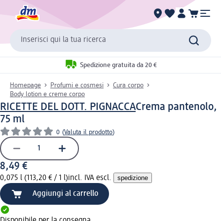
Inserisci qui la tua ricerca
Spedizione gratuita da 20 €
Homepage
Profumi e cosmesi
Cura corpo
Body lotion e creme corpo
RICETTE DEL DOTT. PIGNACCA
Crema pantenolo,
75 ml
0
(
Valuta il prodotto
)
8,49 €
0,075 l (113,20 € / 1 l)
incl. IVA escl.
spedizione
Aggiungi al carrello
Disponibile per la consegna