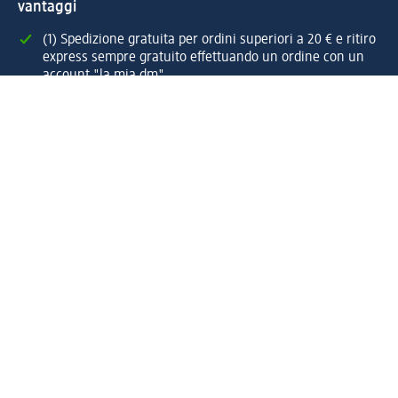
vantaggi
(1) Spedizione gratuita per ordini superiori a 20 € e ritiro
express sempre gratuito effettuando un ordine con un
account "la mia dm"
Reso facile e veloce
Offerte e suggerimenti su misura per te
Crea il tuo account "la mia dm"
Aiuto e contatti
Servizi
Servizio clienti
Spedizione e consegna
Reso e rimborso
L'azienda