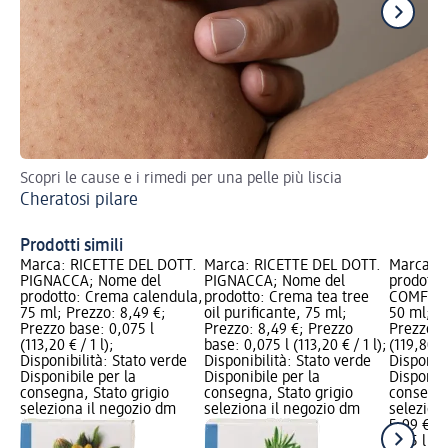
Scopri le cause e i rimedi per una pelle più liscia
Sco
Cheratosi pilare
We
Prodotti simili
Marca: RICETTE DEL DOTT.
Marca: RICETTE DEL DOTT.
Marca: M
PIGNACCA; Nome del
PIGNACCA; Nome del
prodott
prodotto: Crema calendula,
prodotto: Crema tea tree
COMFORT
75 ml; Prezzo: 8,49 €;
oil purificante, 75 ml;
50 ml; P
Prezzo base: 0,075 l
Prezzo: 8,49 €; Prezzo
Prezzo b
(113,20 € / 1 l);
base: 0,075 l (113,20 € / 1 l);
(119,80 € 
Disponibilità: Stato verde
Disponibilità: Stato verde
Disponibi
Disponibile per la
Disponibile per la
Disponibi
consegna, Stato grigio
consegna, Stato grigio
consegna
seleziona il negozio dm
seleziona il negozio dm
selezion
5,99 €
0,05 l (11