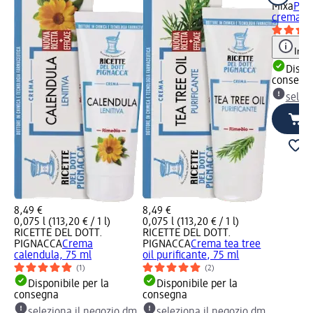
Mixa
PAN
crema mu
Info
Dispon
consegn
selez
8,49 €
8,49 €
0,075 l (113,20 € / 1 l)
0,075 l (113,20 € / 1 l)
RICETTE DEL DOTT.
RICETTE DEL DOTT.
PIGNACCA
Crema
PIGNACCA
Crema tea tree
calendula, 75 ml
oil purificante, 75 ml
(1)
(2)
Disponibile per la
Disponibile per la
consegna
consegna
seleziona il negozio dm
seleziona il negozio dm