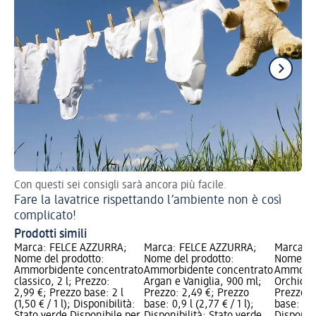
Con questi sei consigli sarà ancora più facile.
Pe
Fare la lavatrice rispettando l’ambiente non è così
Co
complicato!
Prodotti simili
Marca: FELCE AZZURRA;
Marca: FELCE AZZURRA;
Marca: 
Nome del prodotto:
Nome del prodotto:
Nome del
Ammorbidente concentrato
Ammorbidente concentrato
Ammorbi
classico, 2 l; Prezzo:
Argan e Vaniglia, 900 ml;
Orchidea
2,99 €; Prezzo base: 2 l
Prezzo: 2,49 €; Prezzo
Prezzo: 
(1,50 € / 1 l); Disponibilità:
base: 0,9 l (2,77 € / 1 l);
base: 0,9 