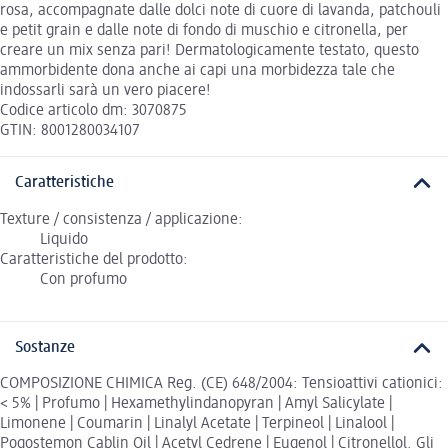
rosa, accompagnate dalle dolci note di cuore di lavanda, patchouli
e petit grain e dalle note di fondo di muschio e citronella, per
creare un mix senza pari! Dermatologicamente testato, questo
ammorbidente dona anche ai capi una morbidezza tale che
indossarli sarà un vero piacere!
Codice articolo dm: 3070875
GTIN: 8001280034107
Caratteristiche
Texture / consistenza / applicazione:
Liquido
Caratteristiche del prodotto:
Con profumo
Sostanze
COMPOSIZIONE CHIMICA Reg. (CE) 648/2004: Tensioattivi cationici:
< 5% | Profumo | Hexamethylindanopyran | Amyl Salicylate |
Limonene | Coumarin | Linalyl Acetate | Terpineol | Linalool |
Pogostemon Cablin Oil | Acetyl Cedrene | Eugenol | Citronellol. Gli