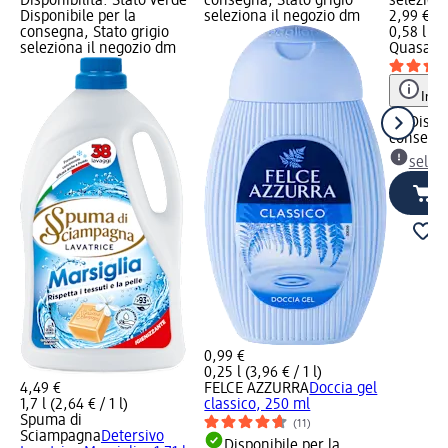
Disponibilità: Stato verde
consegna, Stato grigio
selezion
Disponibile per la
seleziona il negozio dm
2,99 €
consegna, Stato grigio
0,58 l (5,
seleziona il negozio dm
Quasar
D
Info
Dispon
consegn
selez
0,99 €
0,25 l (3,96 € / 1 l)
4,49 €
FELCE AZZURRA
Doccia gel
1,7 l (2,64 € / 1 l)
classico, 250 ml
Spuma di
(11)
Sciampagna
Detersivo
Disponibile per la