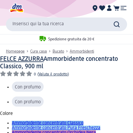
Inserisci qui la tua ricerca
Spedizione gratuita da 20 €
Homepage
Cura casa
Bucato
Ammorbidenti
FELCE AZZURRA
Ammorbidente concentrato
Classico, 900 ml
0
(
Valuta il prodotto
)
Con profumo
Con profumo
Colore
Ammorbidente concentrato Classico
Ammorbidente concentrato Pura Freschezza
Ammorbidente concentrato Orchidea Nera