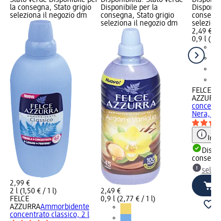
Stato verde Disponibile per
Disponibilità: Stato verde
Disponibi
la consegna, Stato grigio
Disponibile per la
Disponibi
seleziona il negozio dm
consegna, Stato grigio
consegna
seleziona il negozio dm
selezion
2,49 €
0,9 l (2,7
FELCE
AZZURR
concentr
Nera, 90
Info
Dispon
consegn
selez
2,99 €
2 l (1,50 € / 1 l)
2,49 €
FELCE
0,9 l (2,77 € / 1 l)
AZZURRA
Ammorbidente
concentrato classico, 2 l