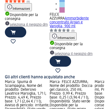
(6)
Informazioni
FELCE
Disponibile per la
AZZURRA
Ammorbidente
consegna
concentrato Argan e
seleziona il negozio dm
Vaniglia, 900 ml
(0)
Informazioni
Disponibile per la
consegna
seleziona il negozio dm
Gli altri clienti hanno acquistato anche
Marca: Spuma di
Marca: FELCE AZZURRA;
Marca: Q
Sciampagna; Nome del
Nome del prodotto: Doccia
prodotto:
prodotto: Detersivo
gel classico, 250 ml;
ml; Prez
Lavatrice Marsiglia, 1,71 l;
Prezzo: 0,99 €; Prezzo
base: 0,58
Prezzo: 4,49 €; Prezzo
base: 0,25 l (3,96 € / 1 l);
Disponibi
base: 1,7 l (2,64 € / 1 l);
Disponibilità: Stato verde
Disponibi
Avviso di pericolo: irritante;
Disponibile per la
consegna