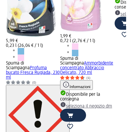
Dispon
consegn
selez
1,99 €
5,99 €
0,72 l (2,76 € / 1 l)
0,23 l (26,04 € / 1 l)
Spuma di
Spuma di
Sciampagna
Ammorbidente
Sciampagna
Profuma
concentrato Abbraccio
bucato Fresca Rugiada, 230
Delicato, 720 ml
ml
(4)
(0)
Informazioni
Disponibile per la
consegna
seleziona il negozio dm