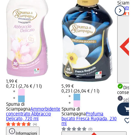
Sciampa
Lavatrice
1,99 €
0,72 l (2,76 € / 1 l)
5,99 €
Dispon
0,23 l (26,04 € / 1 l)
consegn
selez
Spuma di
Sciampagna
Ammorbidente
Spuma di
concentrato Abbraccio
Sciampagna
Profuma
Delicato, 720 ml
bucato Fresca Rugiada, 230
ml
(4)
(0)
Informazioni