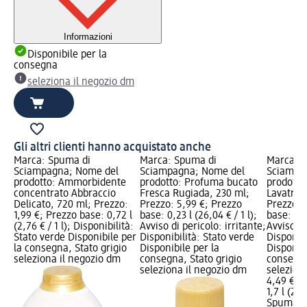
Informazioni
Disponibile per la
consegna
seleziona il negozio dm
Gli altri clienti hanno acquistato anche
Marca: Spuma di
Marca: Spuma di
Marca: 
Sciampagna; Nome del
Sciampagna; Nome del
Sciampa
prodotto: Ammorbidente
prodotto: Profuma bucato
prodotto
concentrato Abbraccio
Fresca Rugiada, 230 ml;
Lavatrice
Delicato, 720 ml; Prezzo:
Prezzo: 5,99 €; Prezzo
Prezzo: 
1,99 €; Prezzo base: 0,72 l
base: 0,23 l (26,04 € / 1 l);
base: 1,7 
(2,76 € / 1 l); Disponibilità:
Avviso di pericolo: irritante;
Avviso di
Stato verde Disponibile per
Disponibilità: Stato verde
Disponibi
la consegna, Stato grigio
Disponibile per la
Disponibi
seleziona il negozio dm
consegna, Stato grigio
consegna
seleziona il negozio dm
selezion
4,49 €
1,7 l (2,6
Spuma d