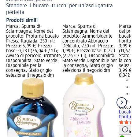
Stendere il bucato: trucchi per un'asciugatura
La
perfetta
Prodotti simili
Marca: Spuma di
Marca: Spuma di
Marca: C
Sciampagna; Nome del
Sciampagna; Nome del
del prod
prodotto: Profuma bucato
prodotto: Ammorbidente
bucato el
Fresca Rugiada, 230 ml;
concentrato Abbraccio
fioritura
Prezzo: 5,99 €; Prezzo
Delicato, 720 ml; Prezzo:
3,99 €; P
base: 0,23 l (26,04 € / 1 l);
1,99 €; Prezzo base: 0,72 l
(11,67 € /
Avviso di pericolo: irritante;
(2,76 € / 1 l); Disponibilità:
Stato ve
Disponibilità: Stato verde
Stato verde Disponibile per
la conse
Disponibile per la
la consegna, Stato grigio
selezion
consegna, Stato grigio
seleziona il negozio dm
3,99 €
seleziona il negozio dm
0,342 l (1
Coccolin
bucato el
fioritura
Info