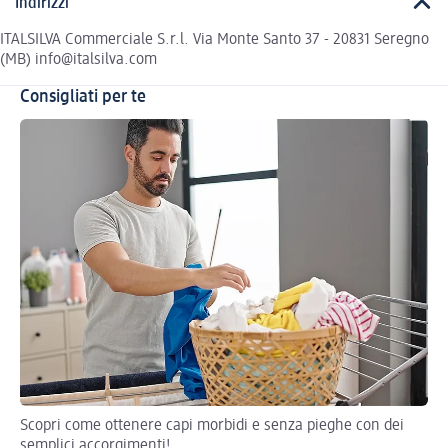
Indirizzi
ITALSILVA Commerciale S.r.l. Via Monte Santo 37 - 20831 Seregno
(MB) info@italsilva.com
Consigliati per te
Scopri come ottenere capi morbidi e senza pieghe con dei
Sco
semplici accorgimenti!
ca