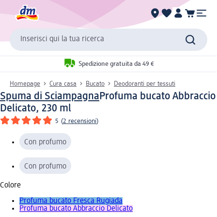
Inserisci qui la tua ricerca
Spedizione gratuita da 49 €
Homepage
Cura casa
Bucato
Deodoranti per tessuti
Spuma di Sciampagna
Profuma bucato Abbraccio
Delicato, 230 ml
5
(
2 recensioni
)
Con profumo
Con profumo
Colore
Profuma bucato Fresca Rugiada
Profuma bucato Abbraccio Delicato