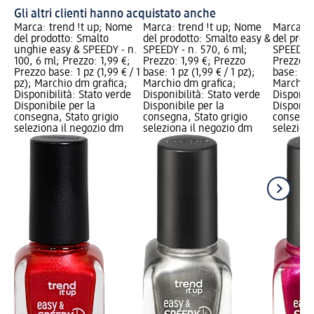
Gli altri clienti hanno acquistato anche
Marca: trend !t up; Nome
Marca: trend !t up; Nome
Marca: t
del prodotto: Smalto
del prodotto: Smalto easy &
del prod
unghie easy & SPEEDY - n.
SPEEDY - n. 570, 6 ml;
SPEEDY -
100, 6 ml; Prezzo: 1,99 €;
Prezzo: 1,99 €; Prezzo
Prezzo: 
Prezzo base: 1 pz (1,99 € / 1
base: 1 pz (1,99 € / 1 pz);
base: 1 pz
pz); Marchio dm grafica;
Marchio dm grafica;
Marchio 
Disponibilità: Stato verde
Disponibilità: Stato verde
Disponibi
Disponibile per la
Disponibile per la
Disponibi
consegna, Stato grigio
consegna, Stato grigio
consegna
seleziona il negozio dm
seleziona il negozio dm
selezion