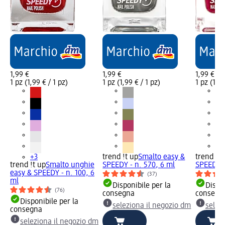
1,99 €
1,99 €
1,99 €
1 pz (1,99 € / 1 pz)
1 pz (1,99 € / 1 pz)
1 pz (1,99
+3
trend !t up
Smalto easy &
trend !t 
trend !t up
Smalto unghie
SPEEDY - n. 570, 6 ml
SPEEDY -
easy & SPEEDY - n. 100, 6
(37)
ml
Disponibile per la
Dispon
(76)
consegna
consegn
Disponibile per la
seleziona il negozio dm
selez
consegna
seleziona il negozio dm