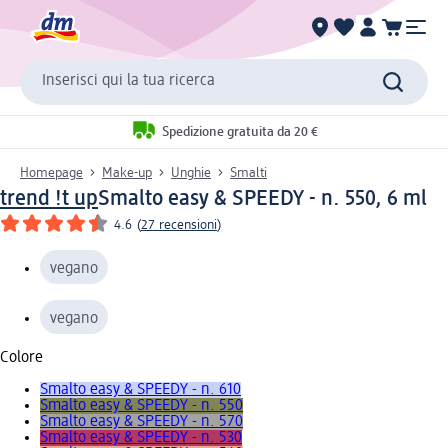
Inserisci qui la tua ricerca
Spedizione gratuita da 20 €
Homepage
Make-up
Unghie
Smalti
trend !t up
Smalto easy & SPEEDY - n. 550, 6 ml
4.6
(
27 recensioni
)
vegano
vegano
Colore
Smalto easy & SPEEDY - n. 610
Smalto easy & SPEEDY - n. 550
Smalto easy & SPEEDY - n. 570
Smalto easy & SPEEDY - n. 530