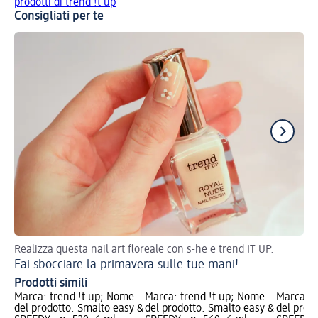
prodotti di trend !t up
Consigliati per te
Realizza questa nail art floreale con s-he e trend IT UP.
Sm
Fai sbocciare la primavera sulle tue mani!
Prodotti simili
Marca: trend !t up; Nome
Marca: trend !t up; Nome
Marca: t
del prodotto: Smalto easy &
del prodotto: Smalto easy &
del prod