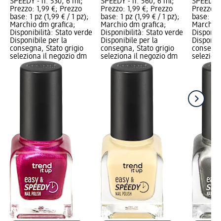
SPEEDY - n. 530, 6 ml;
SPEEDY - n. 560, 6 ml;
SPEEDY -
Prezzo: 1,99 €; Prezzo
Prezzo: 1,99 €; Prezzo
Prezzo: 
base: 1 pz (1,99 € / 1 pz);
base: 1 pz (1,99 € / 1 pz);
base: 1 pz
Marchio dm grafica;
Marchio dm grafica;
Marchio 
Disponibilità: Stato verde
Disponibilità: Stato verde
Disponibi
Disponibile per la
Disponibile per la
Disponibi
consegna, Stato grigio
consegna, Stato grigio
consegna
seleziona il negozio dm
seleziona il negozio dm
selezion