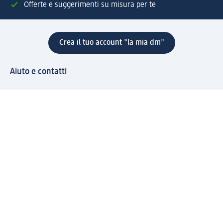
Offerte e suggerimenti su misura per te
Crea il tuo account "la mia dm"
Aiuto e contatti
Servizi
Servizio clienti
Spedizione e consegna
Reso e rimborso
L'azienda
La nostra azienda
Corporate Responsibility
Lavora con noi
Press e news
Espansione
Un mondo di prodotti
Il mondo dm