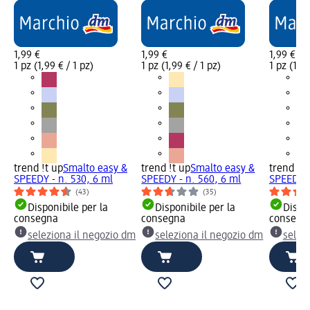
1,99 €
1,99 €
1,99 €
1 pz (1,99 € / 1 pz)
1 pz (1,99 € / 1 pz)
1 pz (1,99
trend !t up
Smalto easy &
trend !t up
Smalto easy &
trend !t 
SPEEDY - n. 530, 6 ml
SPEEDY - n. 560, 6 ml
SPEEDY -
(43)
(35)
Disponibile per la
Disponibile per la
Dispon
consegna
consegna
consegn
seleziona il negozio dm
seleziona il negozio dm
selez