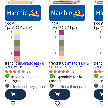
1,99 €
1,99 €
1,99 €
1 pz (1,99 € / 1 pz)
1 pz (1,99 € / 1 pz)
1 pz (1,99
trend !t up
Smalto easy &
trend !t up
Smalto easy &
trend !t 
SPEEDY - n. 560, 6 ml
SPEEDY - n. 530, 6 ml
SPEEDY -
(35)
(43)
Disponibile per la
Disponibile per la
Dispon
consegna
consegna
consegn
seleziona il negozio dm
seleziona il negozio dm
selez