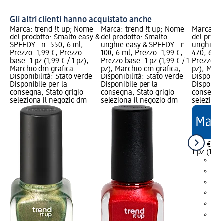
Gli altri clienti hanno acquistato anche
Marca: trend !t up; Nome
Marca: trend !t up; Nome
Marca: t
del prodotto: Smalto easy &
del prodotto: Smalto
del prod
SPEEDY - n. 550, 6 ml;
unghie easy & SPEEDY - n.
unghie e
Prezzo: 1,99 €; Prezzo
100, 6 ml; Prezzo: 1,99 €;
470, 6 ml
base: 1 pz (1,99 € / 1 pz);
Prezzo base: 1 pz (1,99 € / 1
Prezzo ba
Marchio dm grafica;
pz); Marchio dm grafica;
pz); Mar
Disponibilità: Stato verde
Disponibilità: Stato verde
Disponibi
Disponibile per la
Disponibile per la
Disponibi
consegna, Stato grigio
consegna, Stato grigio
consegna
seleziona il negozio dm
seleziona il negozio dm
selezion
1,99 €
1 pz (1,99