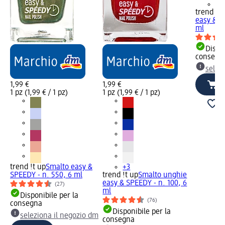
+3
trend !t 
easy & S
ml
Dispon
consegn
selez
1,99 €
1,99 €
1 pz (1,99 € / 1 pz)
1 pz (1,99 € / 1 pz)
trend !t up
Smalto easy &
+3
SPEEDY - n. 550, 6 ml
trend !t up
Smalto unghie
easy & SPEEDY - n. 100, 6
(27)
ml
Disponibile per la
(76)
consegna
Disponibile per la
seleziona il negozio dm
consegna