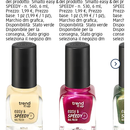
del prodotto: Smalto easy &
del prodotto: Smalto easy &
del prod
SPEEDY - n. 560, 6 ml;
SPEEDY - n. 530, 6 ml;
SPEEDY -
Prezzo: 1,99 €; Prezzo
Prezzo: 1,99 €; Prezzo
Prezzo: 
base: 1 pz (1,99 € / 1 pz);
base: 1 pz (1,99 € / 1 pz);
base: 1 pz
Marchio dm grafica;
Marchio dm grafica;
Marchio 
Disponibilità: Stato verde
Disponibilità: Stato verde
Disponibi
Disponibile per la
Disponibile per la
Disponibi
consegna, Stato grigio
consegna, Stato grigio
consegna
seleziona il negozio dm
seleziona il negozio dm
selezion