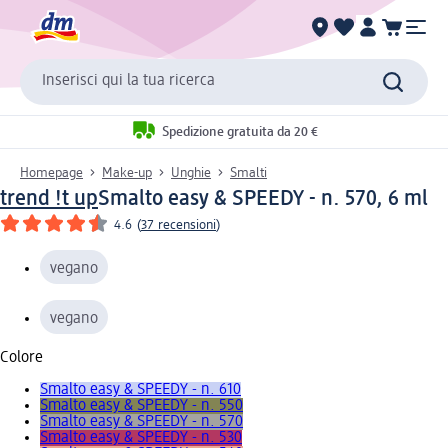
Inserisci qui la tua ricerca
Spedizione gratuita da 20 €
Homepage
Make-up
Unghie
Smalti
trend !t up
Smalto easy & SPEEDY - n. 570, 6 ml
4.6
(
37 recensioni
)
vegano
vegano
Colore
Smalto easy & SPEEDY - n. 610
Smalto easy & SPEEDY - n. 550
Smalto easy & SPEEDY - n. 570
Smalto easy & SPEEDY - n. 530