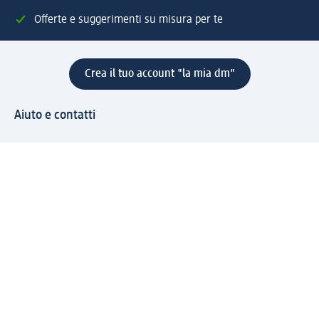
Offerte e suggerimenti su misura per te
Crea il tuo account "la mia dm"
Aiuto e contatti
Servizi
Servizio clienti
Spedizione e consegna
Reso e rimborso
L'azienda
La nostra azienda
Corporate Responsibility
Lavora con noi
Press e news
Espansione
Un mondo di prodotti
Il mondo dm