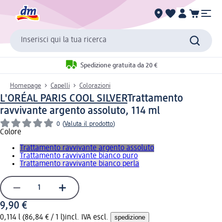
Inserisci qui la tua ricerca
Spedizione gratuita da 20 €
Homepage
Capelli
Colorazioni
L'ORÉAL PARIS COOL SILVER
Trattamento
ravvivante argento assoluto, 114 ml
0
(
Valuta il prodotto
)
Colore
Trattamento ravvivante argento assoluto
Trattamento ravvivante bianco puro
Trattamento ravvivante bianco perla
9,90 €
0,114 l (86,84 € / 1 l)
incl. IVA escl.
spedizione