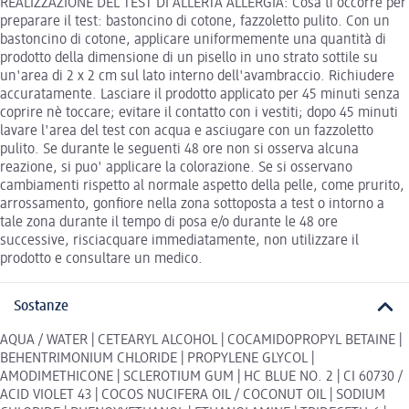
REALIZZAZIONE DEL TEST DI ALLERTA ALLERGIA: Cosa ti occorre per
preparare il test: bastoncino di cotone, fazzoletto pulito. Con un
bastoncino di cotone, applicare uniformemente una quantità di
prodotto della dimensione di un pisello in uno strato sottile su
un'area di 2 x 2 cm sul lato interno dell'avambraccio. Richiudere
accuratamente. Lasciare il prodotto applicato per 45 minuti senza
coprire nè toccare; evitare il contatto con i vestiti; dopo 45 minuti
lavare l'area del test con acqua e asciugare con un fazzoletto
pulito. Se durante le seguenti 48 ore non si osserva alcuna
reazione, si puo' applicare la colorazione. Se si osservano
cambiamenti rispetto al normale aspetto della pelle, come prurito,
arrossamento, gonfiore nella zona sottoposta a test o intorno a
tale zona durante il tempo di posa e/o durante le 48 ore
successive, risciacquare immediatamente, non utilizzare il
prodotto e consultare un medico.
Sostanze
AQUA / WATER | CETEARYL ALCOHOL | COCAMIDOPROPYL BETAINE |
BEHENTRIMONIUM CHLORIDE | PROPYLENE GLYCOL |
AMODIMETHICONE | SCLEROTIUM GUM | HC BLUE NO. 2 | CI 60730 /
ACID VIOLET 43 | COCOS NUCIFERA OIL / COCONUT OIL | SODIUM