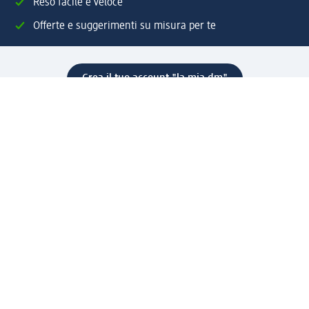
Reso facile e veloce
Offerte e suggerimenti su misura per te
Crea il tuo account "la mia dm"
Aiuto e contatti
Servizi
Servizio clienti
Spedizione e consegna
Reso e rimborso
L'azienda
La nostra azienda
Corporate Responsibility
Lavora con noi
Press e news
Espansione
Un mondo di prodotti
Il mondo dm