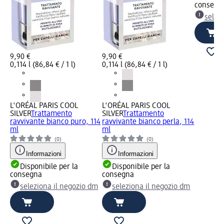
consegn
selez
9,90 €
9,90 €
0,114 l (86,84 € / 1 l)
0,114 l (86,84 € / 1 l)
L'ORÉAL PARIS COOL
L'ORÉAL PARIS COOL
SILVER
Trattamento
SILVER
Trattamento
ravvivante bianco puro, 114
ravvivante bianco perla, 114
ml
ml
(0)
(0)
Informazioni
Informazioni
Disponibile per la
Disponibile per la
consegna
consegna
seleziona il negozio dm
seleziona il negozio dm