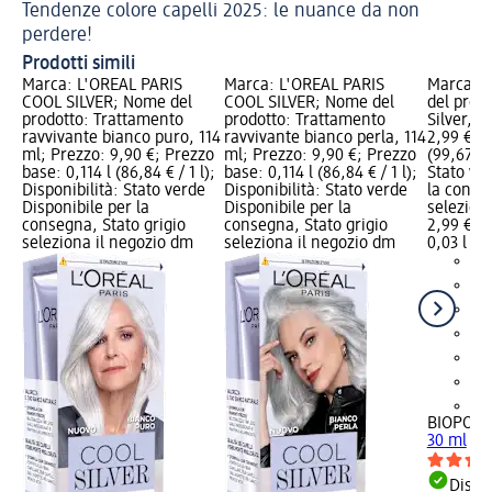
Tendenze colore capelli 2025: le nuance da non
E 
perdere!
Prodotti simili
Marca: L'ORÉAL PARIS
Marca: L'ORÉAL PARIS
Marca: 
COOL SILVER; Nome del
COOL SILVER; Nome del
del prod
prodotto: Trattamento
prodotto: Trattamento
Silver, 3
ravvivante bianco puro, 114
ravvivante bianco perla, 114
2,99 €; P
ml; Prezzo: 9,90 €; Prezzo
ml; Prezzo: 9,90 €; Prezzo
(99,67 € /
base: 0,114 l (86,84 € / 1 l);
base: 0,114 l (86,84 € / 1 l);
Stato ve
Disponibilità: Stato verde
Disponibilità: Stato verde
la conse
Disponibile per la
Disponibile per la
selezion
consegna, Stato grigio
consegna, Stato grigio
2,99 €
seleziona il negozio dm
seleziona il negozio dm
0,03 l (99
+1
BIOPOIN
30 ml
Dispon