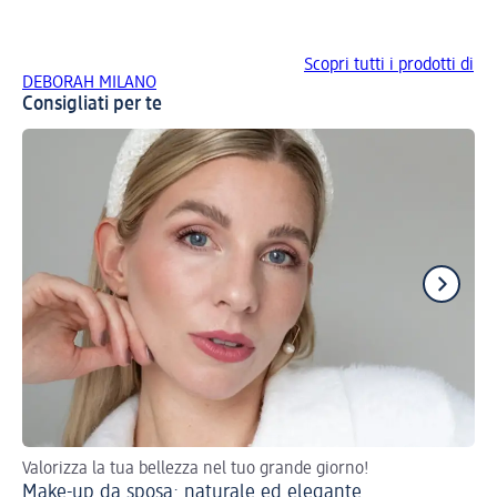
Scopri tutti i prodotti di
DEBORAH MILANO
Consigliati per te
Valorizza la tua bellezza nel tuo grande giorno!
Tre
Make-up da sposa: naturale ed elegante
Ma