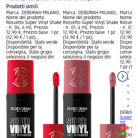
Prodotti simili
Marca: DEBORAH MILANO;
Marca: DEBORAH MILANO;
Marca: 
Nome del prodotto:
Nome del prodotto:
Nome del
Rossetto Super Vinyl Shake
Rossetto Super Vinyl Shake
Rossetto
- n. 04, 4 ml; Prezzo:
- n. 01, 4 ml; Prezzo:
- n. 03, 
12,90 €; Prezzo base: 1 pz
12,90 €; Prezzo base: 1 pz
12,90 €; 
(12,90 € / 1 pz);
(12,90 € / 1 pz);
(12,90 € /
Disponibilità: Stato verde
Disponibilità: Stato verde
Disponibi
Disponibile per la
Disponibile per la
Disponibi
consegna, Stato grigio
consegna, Stato grigio
consegna
seleziona il negozio dm
seleziona il negozio dm
selezion
12,90 €
1 pz (12,9
DEBORA
Super Vin
ml
Dispon