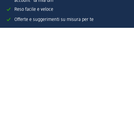
account "la mia dm"
Reso facile e veloce
Offerte e suggerimenti su misura per te
Crea il tuo account "la mia dm"
Aiuto e contatti
Servizi
Servizio clienti
Spedizione e consegna
Reso e rimborso
L'azienda
La nostra azienda
Corporate Responsibility
Lavora con noi
Press e news
Espansione
Un mondo di prodotti