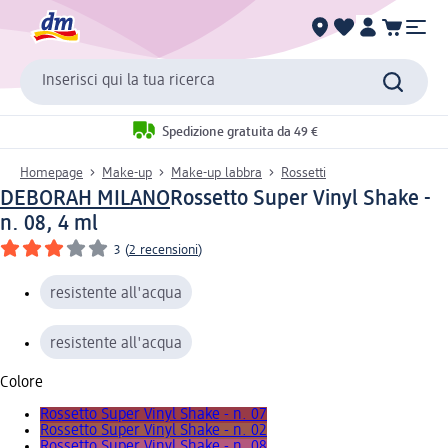
Inserisci qui la tua ricerca
Spedizione gratuita da 49 €
Homepage
Make-up
Make-up labbra
Rossetti
DEBORAH MILANO
Rossetto Super Vinyl Shake -
n. 08, 4 ml
3
(
2 recensioni
)
resistente all'acqua
resistente all'acqua
Colore
Rossetto Super Vinyl Shake - n. 07
Rossetto Super Vinyl Shake - n. 02
Rossetto Super Vinyl Shake - n. 08