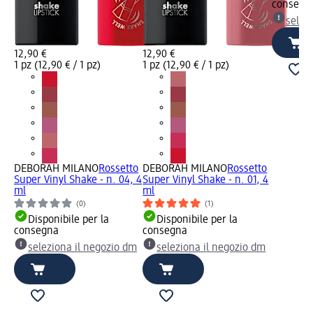
consegn
selez
12,90 €
12,90 €
1 pz (12,90 € / 1 pz)
1 pz (12,90 € / 1 pz)
DEBORAH MILANO
Rossetto
DEBORAH MILANO
Rossetto
Super Vinyl Shake - n. 04, 4
Super Vinyl Shake - n. 01, 4
ml
ml
(0)
(1)
Disponibile per la
Disponibile per la
consegna
consegna
seleziona il negozio dm
seleziona il negozio dm