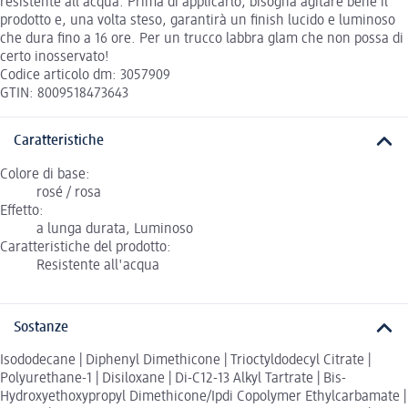
resistente all’acqua. Prima di applicarlo, bisogna agitare bene il
prodotto e, una volta steso, garantirà un finish lucido e luminoso
che dura fino a 16 ore. Per un trucco labbra glam che non possa di
certo inosservato!
Codice articolo dm: 3057909
GTIN: 8009518473643
Caratteristiche
Colore di base:
rosé / rosa
Effetto:
a lunga durata, Luminoso
Caratteristiche del prodotto:
Resistente all'acqua
Sostanze
Isododecane | Diphenyl Dimethicone | Trioctyldodecyl Citrate |
Polyurethane-1 | Disiloxane | Di-C12-13 Alkyl Tartrate | Bis-
Hydroxyethoxypropyl Dimethicone/Ipdi Copolymer Ethylcarbamate |