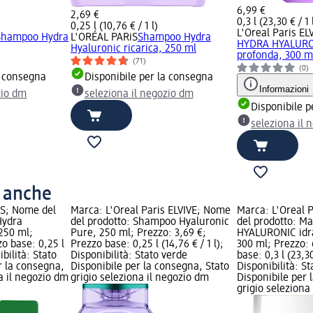
6,99 €
2,69 €
0,3 l (23,30 € / 1 
0,25 l (10,76 € / 1 l)
L'Oreal Paris EL
Shampoo Hydra
L'ORÉAL PARiS
Shampoo Hydra
HYDRA HYALURON
Hyaluronic ricarica, 250 ml
profonda, 300 m
(71)
(0)
a consegna
Disponibile per la consegna
Informazioni
zio dm
seleziona il negozio dm
Disponibile p
seleziona il 
o anche
iS; Nome del
Marca: L'Oreal Paris ELVIVE; Nome
Marca: L'Oreal 
Hydra
del prodotto: Shampoo Hyaluronic
del prodotto: 
 250 ml;
Pure, 250 ml; Prezzo: 3,69 €;
HYALURONIC idr
zo base: 0,25 l
Prezzo base: 0,25 l (14,76 € / 1 l);
300 ml; Prezzo: 
ibilità: Stato
Disponibilità: Stato verde
base: 0,3 l (23,30
r la consegna,
Disponibile per la consegna, Stato
Disponibilità: S
na il negozio dm
grigio seleziona il negozio dm
Disponibile per 
grigio seleziona