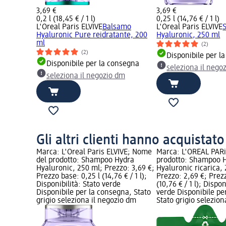
3,69 €
3,69 €
0,2 l (18,45 € / 1 l)
0,25 l (14,76 € / 1 l)
L'Oreal Paris ELVIVE
Balsamo
L'Oreal Paris ELVIVE
Hyaluronic Pure reidratante, 200
Hyaluronic, 250 ml
ml
(2)
(2)
Disponibile per l
Disponibile per la consegna
seleziona il nego
seleziona il negozio dm
Gli altri clienti hanno acquistat
Marca: L'Oreal Paris ELVIVE; Nome
Marca: L'ORÉAL PAR
del prodotto: Shampoo Hydra
prodotto: Shampoo 
Hyaluronic, 250 ml; Prezzo: 3,69 €;
Hyaluronic ricarica,
Prezzo base: 0,25 l (14,76 € / 1 l);
Prezzo: 2,69 €; Prez
Disponibilità: Stato verde
(10,76 € / 1 l); Dispon
Disponibile per la consegna, Stato
verde Disponibile pe
grigio seleziona il negozio dm
Stato grigio selezio