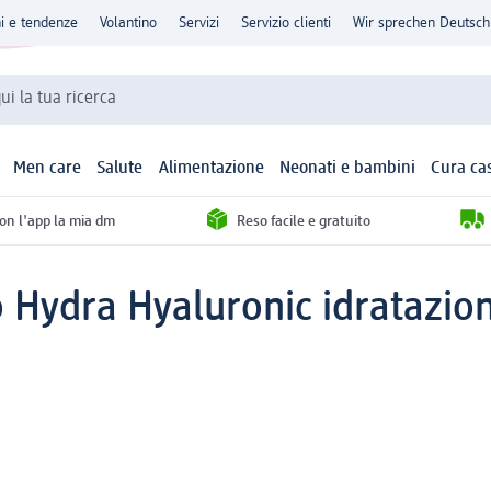
ni e tendenze
Volantino
Servizi
Servizio clienti
Wir sprechen Deutsch
qui la tua ricerca
Men care
Salute
Alimentazione
Neonati e bambini
Cura ca
con l'app la mia dm
Reso facile e gratuito
 Hydra Hyaluronic idratazio