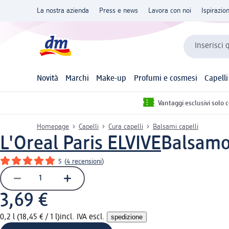
La nostra azienda
Press e news
Lavora con noi
Ispirazio
Inserisci 
Novità
Marchi
Make-up
Profumi e cosmesi
Capelli
Vantaggi esclusivi solo 
Homepage
Capelli
Cura capelli
Balsami capelli
L'Oreal Paris ELVIVE
Balsamo
5
(
4 recensioni
)
3,69 €
0,2 l (18,45 € / 1 l)
incl. IVA escl.
spedizione