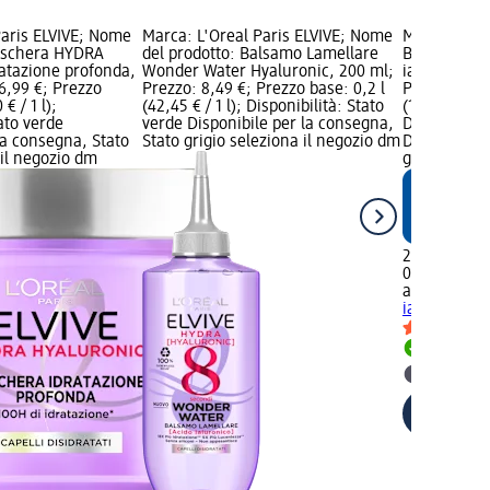
Paris ELVIVE; Nome
Marca: L'Oreal Paris ELVIVE; Nome
Marca: alve
Maschera HYDRA
del prodotto: Balsamo Lamellare
Balsamo idr
atazione profonda,
Wonder Water Hyaluronic, 200 ml;
ialuronico e
6,99 €; Prezzo
Prezzo: 8,49 €; Prezzo base: 0,2 l
Prezzo: 2,39
 € / 1 l);
(42,45 € / 1 l); Disponibilità: Stato
(11,95 € / 1
tato verde
verde Disponibile per la consegna,
Disponibilit
la consegna, Stato
Stato grigio seleziona il negozio dm
Disponibile
 il negozio dm
grigio selez
2,39 €
0,2 l (11,95 €
alverde
Bals
ialuronico e
Disponib
selezion