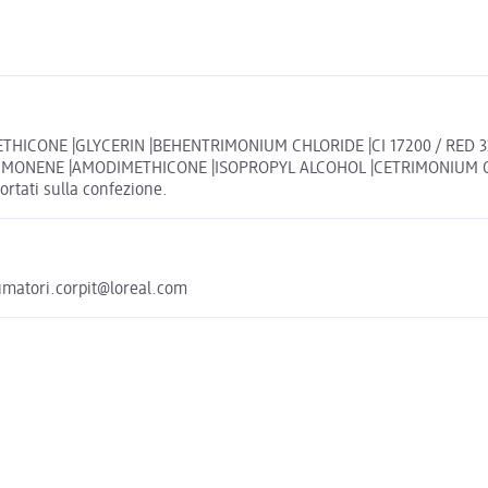
THICONE |GLYCERIN |BEHENTRIMONIUM CHLORIDE |CI 17200 / RED 33
ONENE |AMODIMETHICONE |ISOPROPYL ALCOHOL |CETRIMONIUM CHLO
portati sulla confezione.
sumatori.corpit@loreal.com