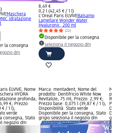
8,49 €
l)
0,2 l (42,45 € / 1 l)
VIVE
Maschera
L'Oreal Paris ELVIVE
Balsamo
IC idratazione
Lamellare Wonder Water
l
Hyaluronic, 200 ml
(22)
Disponibile per la consegna
seleziona il negozio dm
er la consegna
negozio dm
Paris ELVIVE; Nome
Marca: mentadent; Nome del
Marca: CHA
Maschera HYDRA
prodotto: Dentifricio White Now
prodotto: S
atazione profonda,
Revitalize, 75 ml; Prezzo: 2,99 €;
Ricarica, 70
6,99 €; Prezzo
Prezzo base: 0,075 l (39,87 € / 1 l);
Prezzo base: 
 € / 1 l);
Disponibilità: Stato verde
Disponibilit
tato verde
Disponibile per la consegna, Stato
Disponibile
la consegna, Stato
grigio seleziona il negozio dm
grigio selez
 il negozio dm
2,99 €
0,7 l (4,27 € 
CHANTECLA