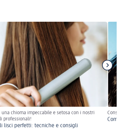
i una chioma impeccabile e setosa con i nostri
Consigli per av
li professionali!
Come far cres
i lisci perfetti: tecniche e consigli