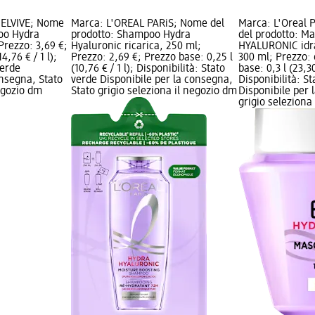
s ELVIVE; Nome
Marca: L'ORÉAL PARiS; Nome del
Marca: L'Oreal 
oo Hydra
prodotto: Shampoo Hydra
del prodotto: 
Prezzo: 3,69 €;
Hyaluronic ricarica, 250 ml;
HYALURONIC idr
4,76 € / 1 l);
Prezzo: 2,69 €; Prezzo base: 0,25 l
300 ml; Prezzo: 
verde
(10,76 € / 1 l); Disponibilità: Stato
base: 0,3 l (23,30
onsegna, Stato
verde Disponibile per la consegna,
Disponibilità: S
negozio dm
Stato grigio seleziona il negozio dm
Disponibile per 
grigio seleziona