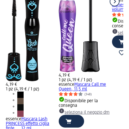
essence
lashes ef
volumizz
Dispon
consegn
selez
4,19 €
1 pz (4,19 € / 1 pz)
4,19 €
essence
Mascara Call me
1 pz (4,19 € / 1 pz)
Queen, 11,5 ml
(348)
Disponibile per la
consegna
seleziona il negozio dm
essence
Mascara Lash
PRINCESS effetto ciglia
finte..., 12 ml