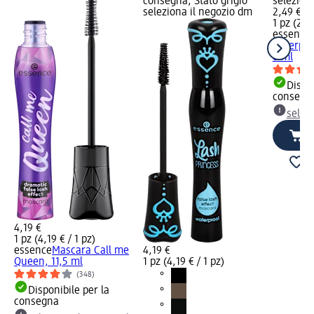
consegna, Stato grigio
selezion
seleziona il negozio dm
2,49 €
1 pz (2,49
essence
waterpro
8 ml
Dispon
consegn
selez
4,19 €
1 pz (4,19 € / 1 pz)
essence
Mascara Call me
4,19 €
Queen, 11,5 ml
1 pz (4,19 € / 1 pz)
(348)
Disponibile per la
consegna