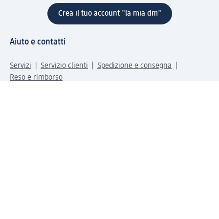
Crea il tuo account "la mia dm"
Aiuto e contatti
Servizi
Servizio clienti
Spedizione e consegna
Reso e rimborso
L'azienda
La nostra azienda
Corporate Responsibility
Lavora con noi
Press e news
Espansione
Un mondo di prodotti
Il mondo dm
Punti vendita
Il nostro Journal
Vivere consapevoli con dm