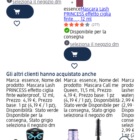
seleziona il negozio dm
essence
Mascara Lash
PRINCESS effetto ciglia
finte..., 12 ml
(277)
Disponibile per la
consegna
seleziona il negozio dm
Gli altri clienti hanno acquistato anche
Marca: essence; Nome del
Marca: essence; Nome del
Marca: e
prodotto: Mascara Lash
prodotto: Mascara Call me
prodotto
PRINCESS effetto ciglia
Queen, 11,5 ml; Prezzo:
lashes e
finte waterproof, 12 ml;
4,19 €; Prezzo base: 1 pz
waterpro
Prezzo: 4,19 €; Prezzo
(4,19 € / 1 pz); Disponibilità:
2,99 €; P
base: 1 pz (4,19 € / 1 pz);
Stato verde Disponibile per
(2,99 € / 
Disponibilità: Stato verde
la consegna, Stato grigio
Disponibi
Disponibile per la
seleziona il negozio dm
Disponibi
consegna, Stato grigio
consegna
seleziona il negozio dm
selezion
2,99 €
1 pz (2,99