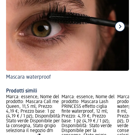
Mascara waterproof
Sco
Ma
Prodotti simili
Marca: essence; Nome del
Marca: essence; Nome del
Marca: e
prodotto: Mascara Call me
prodotto: Mascara Lash
prodotto
Queen, 11,5 ml; Prezzo:
PRINCESS effetto ciglia
waterpro
4,19 €; Prezzo base: 1 pz
finte waterproof, 12 ml;
8 ml; Pre
(4,19 € / 1 pz); Disponibilità:
Prezzo: 4,19 €; Prezzo
Prezzo ba
Stato verde Disponibile per
base: 1 pz (4,19 € / 1 pz);
pz); Disp
la consegna, Stato grigio
Disponibilità: Stato verde
verde Dis
seleziona il negozio dm
Disponibile per la
consegna