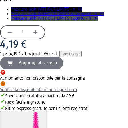
Colore
Mascara lash WITHOUT LIMITS - n. 01
Mascara lash WITHOUT LIMITS waterproof - n. 03
Mascara lash WITHOUT LIMITS TUBING - n. 04
4,19 €
1 pz (4,19 € / 1 pz)
incl. IVA escl.
spedizione
Aggiungi al carrello
Al momento non disponibile per la consegna
Verifica la disponibilità in un negozio dm
Spedizione gratuita a partire da 49 €
Reso facile e gratuito
Ritiro express gratuito per i clienti registrati