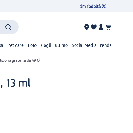
sa
Pet care
Foto
Cogli l'ultimo
Social Media Trends
(1)
izione gratuita da 49 €
, 13 ml