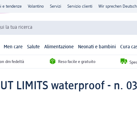
ni e tendenze
Volantino
Servizi
Servizio clienti
Wir sprechen Deutsch
qui la tua ricerca
Men care
Salute
Alimentazione
Neonati e bambini
Cura ca
con dm fedeltà
Reso facile e gratuito
Sped
T LIMITS waterproof - n. 03