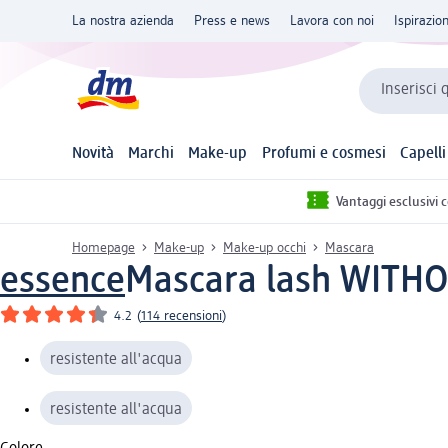
La nostra azienda
Press e news
Lavora con noi
Ispirazio
Inserisci 
Novità
Marchi
Make-up
Profumi e cosmesi
Capelli
Vantaggi esclusivi 
Homepage
Make-up
Make-up occhi
Mascara
essence
Mascara lash WITHOU
4.2
(
114 recensioni
)
resistente all'acqua
resistente all'acqua