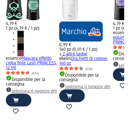
4,19 €
4,19 €
1 pz (4,19 € / 1 pz)
1 pz (4,19
essence
volume d
PRINCESS
0,99 €
140 pz (0,01 € / 1 pz)
+ 2 altre taglie
Dispon
essence
Mascara effetto
ebelin
Dischetti di cotone,
consegn
ciglia finte Lash PRINCESS,
140 pz
selez
12 ml
(628)
(614)
Disponibile per la
Disponibile per la
consegna
consegna
seleziona il negozio dm
seleziona il negozio dm