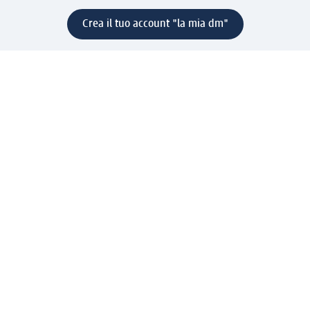
Crea il tuo account "la mia dm"
Aiuto e contatti
Servizi
Servizio clienti
Spedizione e consegna
Reso e rimborso
L'azienda
La nostra azienda
Corporate Responsibility
Lavora con noi
Press e news
Espansione
Un mondo di prodotti
Il mondo dm
Punti vendita
Il nostro Journal
Vivere consapevoli con dm