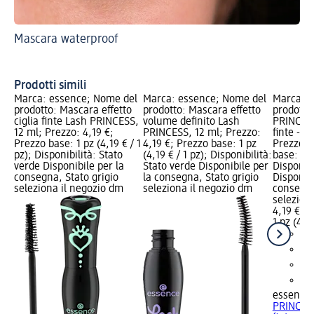
Mascara waterproof
Val
Ma
Prodotti simili
Marca: essence; Nome del
Marca: essence; Nome del
Marca: e
prodotto: Mascara effetto
prodotto: Mascara effetto
prodotto
ciglia finte Lash PRINCESS,
volume definito Lash
PRINCESS 
12 ml; Prezzo: 4,19 €;
PRINCESS, 12 ml; Prezzo:
finte - b
Prezzo base: 1 pz (4,19 € / 1
4,19 €; Prezzo base: 1 pz
Prezzo: 
pz); Disponibilità: Stato
(4,19 € / 1 pz); Disponibilità:
base: 1 p
verde Disponibile per la
Stato verde Disponibile per
Disponibi
consegna, Stato grigio
la consegna, Stato grigio
Disponibi
seleziona il negozio dm
seleziona il negozio dm
consegna
selezion
4,19 €
1 pz (4,19
essence
PRINCESS 