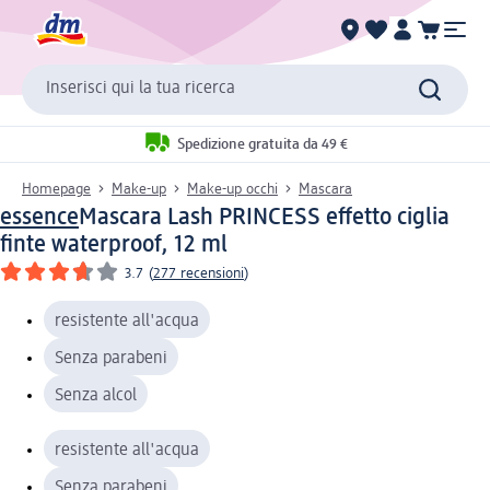
Inserisci qui la tua ricerca
Spedizione gratuita da 49 €
Homepage
Make-up
Make-up occhi
Mascara
essence
Mascara Lash PRINCESS effetto ciglia
finte waterproof, 12 ml
3.7
(
277 recensioni
)
resistente all'acqua
Senza parabeni
Senza alcol
resistente all'acqua
Senza parabeni