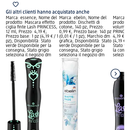
Gli altri clienti hanno acquistato anche
Marca: essence; Nome del
Marca: ebelin; Nome del
Marca: e
prodotto: Mascara effetto
prodotto: Dischetti di
prodotto
ciglia finte Lash PRINCESS,
cotone, 140 pz; Prezzo:
volume d
12 ml; Prezzo: 4,19 €;
0,99 €; Prezzo base: 140 pz
PRINCESS
Prezzo base: 1 pz (4,19 € / 1
(0,01 € / 1 pz); Marchio dm
4,19 €; P
pz); Disponibilità: Stato
grafica; Disponibilità: Stato
(4,19 € /
verde Disponibile per la
verde Disponibile per la
Stato ve
consegna, Stato grigio
consegna, Stato grigio
la conse
seleziona il negozio dm
seleziona il negozio dm
selezion