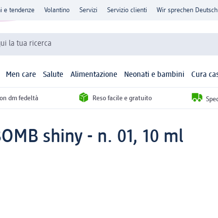
ni e tendenze
Volantino
Servizi
Servizio clienti
Wir sprechen Deutsch
qui la tua ricerca
Men care
Salute
Alimentazione
Neonati e bambini
Cura ca
con dm fedeltà
Reso facile e gratuito
Sped
OMB shiny - n. 01, 10 ml