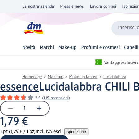
La nostra azienda
Press e news
Lavora con noi
Ispirazio
Inserisci 
Novità
Marchi
Make-up
Profumi e cosmesi
Capelli
Vantaggi esclusivi 
Homepage
Make-up
Make-up labbra
Lucidalabbra
essence
Lucidalabbra CHILI B
3.8
(
115 recensioni
)
1,79 €
1 pz (1,79 € / 1 pz)
incl. IVA escl.
spedizione