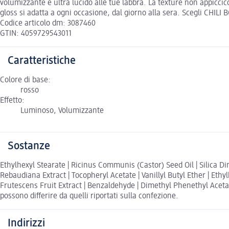
volumizzante e ultra lucido alle tue labbra. La texture non appicci
gloss si adatta a ogni occasione, dal giorno alla sera. Scegli CHILI 
Codice articolo dm: 3087460
GTIN: 4059729543011
Caratteristiche
Colore di base:
rosso
Effetto:
Luminoso, Volumizzante
Sostanze
Ethylhexyl Stearate | Ricinus Communis (Castor) Seed Oil | Silica Di
Rebaudiana Extract | Tocopheryl Acetate | Vanillyl Butyl Ether | Ethy
Frutescens Fruit Extract | Benzaldehyde | Dimethyl Phenethyl Acetate 
possono differire da quelli riportati sulla confezione.
Indirizzi