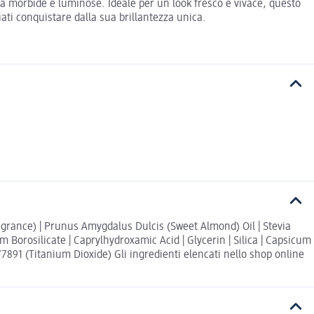
bra morbide e luminose. Ideale per un look fresco e vivace, questo
iati conquistare dalla sua brillantezza unica.
Fragrance) | Prunus Amygdalus Dulcis (Sweet Almond) Oil | Stevia
m Borosilicate | Caprylhydroxamic Acid | Glycerin | Silica | Capsicum
 77891 (Titanium Dioxide) Gli ingredienti elencati nello shop online