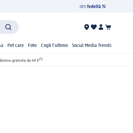
sa
Pet care
Foto
Cogli l'ultimo
Social Media Trends
(1)
izione gratuita da 49 €