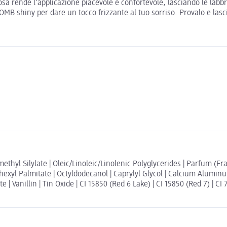
cosa rende l’applicazione piacevole e confortevole, lasciando le lab
BOMB shiny per dare un tocco frizzante al tuo sorriso. Provalo e lasc
methyl Silylate | Oleic/Linoleic/Linolenic Polyglycerides | Parfum (
lhexyl Palmitate | Octyldodecanol | Caprylyl Glycol | Calcium Aluminu
| Vanillin | Tin Oxide | CI 15850 (Red 6 Lake) | CI 15850 (Red 7) | CI