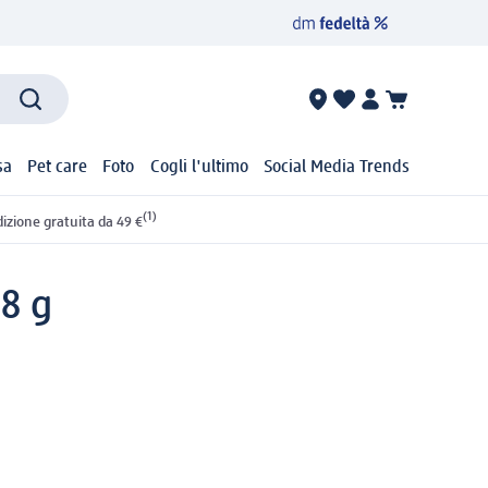
sa
Pet care
Foto
Cogli l'ultimo
Social Media Trends
(1)
izione gratuita da 49 €
 8 g