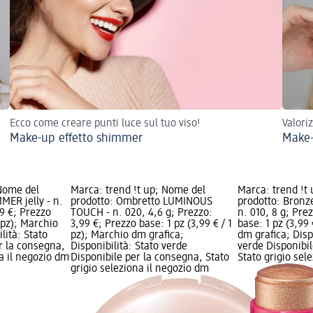
Ecco come creare punti luce sul tuo viso!
Valori
Make-up effetto shimmer
Make-
 Nome del
Marca: trend !t up; Nome del
Marca: trend !t
MER jelly - n.
prodotto: Ombretto LUMINOUS
prodotto: Bronz
99 €; Prezzo
TOUCH - n. 020, 4,6 g; Prezzo:
n. 010, 8 g; Pre
1 pz); Marchio
3,99 €; Prezzo base: 1 pz (3,99 € / 1
base: 1 pz (3,99 
lità: Stato
pz); Marchio dm grafica;
dm grafica; Disp
r la consegna,
Disponibilità: Stato verde
verde Disponibil
na il negozio dm
Disponibile per la consegna, Stato
Stato grigio sel
grigio seleziona il negozio dm