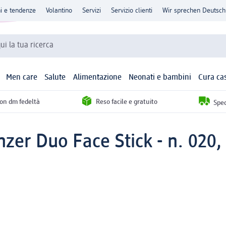
ni e tendenze
Volantino
Servizi
Servizio clienti
Wir sprechen Deutsch
qui la tua ricerca
Men care
Salute
Alimentazione
Neonati e bambini
Cura ca
con dm fedeltà
Reso facile e gratuito
Sped
zer Duo Face Stick - n. 020,