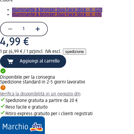
Colore
Illuminante & bronzer Duo Face Stick - n. 020
Illuminante & bronzer Duo Face Stick - n. 010
4,99 €
1 pz (4,99 € / 1 pz)
incl. IVA escl.
spedizione
Aggiungi al carrello
Disponibile per la consegna
Spedizione standard in 2-5 giorni lavorativi
Verifica la disponibilità in un negozio dm
Spedizione gratuita a partire da 20 €
Reso facile e gratuito
Ritiro express gratuito per i clienti registrati