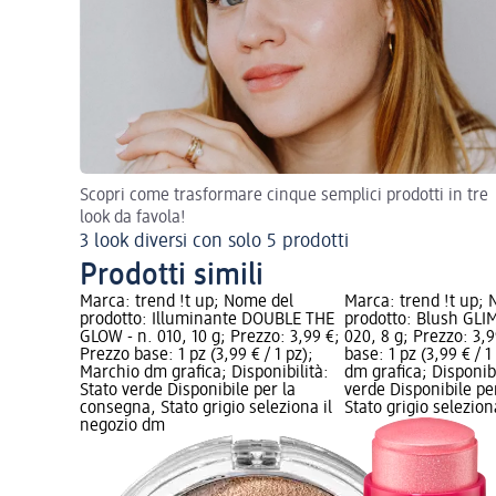
Scopri come trasformare cinque semplici prodotti in tre
look da favola!
3 look diversi con solo 5 prodotti
Prodotti simili
 del
Marca: trend !t up; Nome del
Marca: trend !t up;
bronzer
prodotto: Illuminante DOUBLE THE
prodotto: Blush GLIM
8 g; Prezzo:
GLOW - n. 010, 10 g; Prezzo: 3,99 €;
020, 8 g; Prezzo: 3,
(4,99 € / 1
Prezzo base: 1 pz (3,99 € / 1 pz);
base: 1 pz (3,99 € / 
Marchio dm grafica; Disponibilità:
dm grafica; Disponibi
e
Stato verde Disponibile per la
verde Disponibile pe
gna, Stato
consegna, Stato grigio seleziona il
Stato grigio selezio
io dm
negozio dm