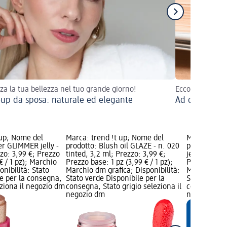
zza la tua bellezza nel tuo grande giorno!
Ecco i pennell
up da sposa: naturale ed elegante
Ad ogni look 
 up; Nome del
Marca: trend !t up; Nome del
Marca: tren
er GLIMMER jelly -
prodotto: Blush oil GLAZE - n. 020
prodotto: I
zzo: 3,99 €; Prezzo
tinted, 3,2 ml; Prezzo: 3,99 €;
jelly - n. 03
€ / 1 pz); Marchio
Prezzo base: 1 pz (3,99 € / 1 pz);
Prezzo base:
onibilità: Stato
Marchio dm grafica; Disponibilità:
Marchio dm g
e per la consegna,
Stato verde Disponibile per la
Stato verde 
eziona il negozio dm
consegna, Stato grigio seleziona il
consegna, St
negozio dm
negozio dm