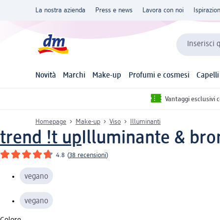
La nostra azienda
Press e news
Lavora con noi
Ispirazio
Inserisci 
Novità
Marchi
Make-up
Profumi e cosmesi
Capelli
Vantaggi esclusivi 
Homepage
Make-up
Viso
Illuminanti
trend !t up
Illuminante & bron
4.8
(
38 recensioni
)
vegano
vegano