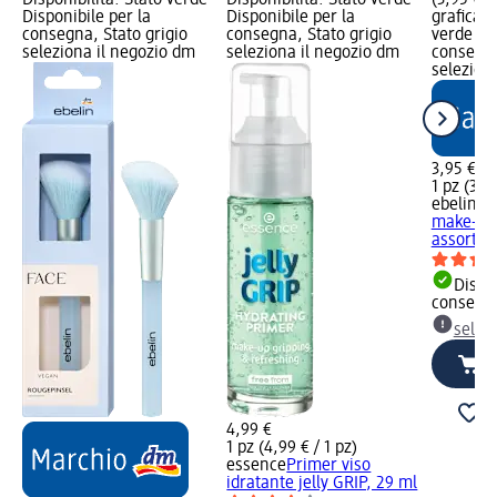
Disponibile per la
Disponibile per la
grafica; 
consegna, Stato grigio
consegna, Stato grigio
verde Dis
seleziona il negozio dm
seleziona il negozio dm
consegna
selezion
3,95 €
1 pz (3,95
ebelin
Sp
make-up 
assort., 
Dispon
consegn
selez
4,99 €
1 pz (4,99 € / 1 pz)
essence
Primer viso
idratante jelly GRIP, 29 ml