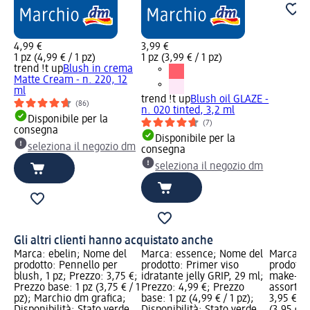
4,99 €
3,99 €
1 pz (4,99 € / 1 pz)
1 pz (3,99 € / 1 pz)
trend !t up
Blush in crema
Matte Cream - n. 220, 12
ml
trend !t up
Blush oil GLAZE -
(86)
n. 020 tinted, 3,2 ml
Disponibile per la
(7)
consegna
Disponibile per la
seleziona il negozio dm
consegna
seleziona il negozio dm
Gli altri clienti hanno acquistato anche
Marca: ebelin; Nome del
Marca: essence; Nome del
Marca: e
prodotto: Pennello per
prodotto: Primer viso
prodotto
blush, 1 pz; Prezzo: 3,75 €;
idratante jelly GRIP, 29 ml;
make-up 
Prezzo base: 1 pz (3,75 € / 1
Prezzo: 4,99 €; Prezzo
assort., 
pz); Marchio dm grafica;
base: 1 pz (4,99 € / 1 pz);
3,95 €; P
Disponibilità: Stato verde
Disponibilità: Stato verde
(3,95 € /