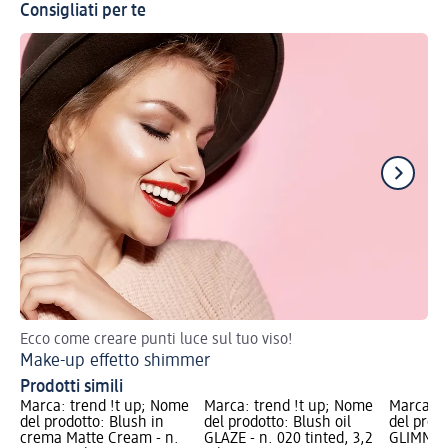
Consigliati per te
Ecco come creare punti luce sul tuo viso!
Ott
Make-up effetto shimmer
Ma
Prodotti simili
Marca: trend !t up; Nome
Marca: trend !t up; Nome
Marca: t
del prodotto: Blush in
del prodotto: Blush oil
del prod
crema Matte Cream - n.
GLAZE - n. 020 tinted, 3,2
GLIMMER j