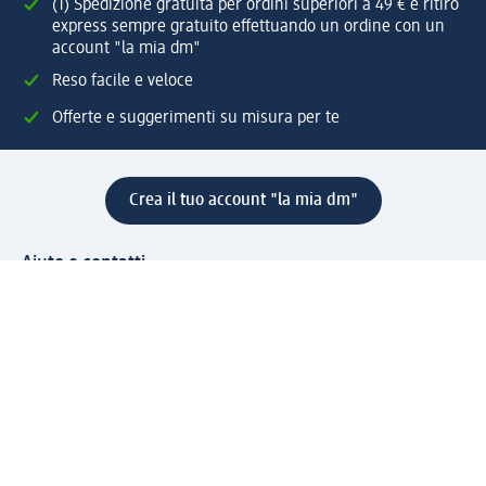
(1) Spedizione gratuita per ordini superiori a 49 € e ritiro
express sempre gratuito effettuando un ordine con un
account "la mia dm"
Reso facile e veloce
Offerte e suggerimenti su misura per te
Crea il tuo account "la mia dm"
Aiuto e contatti
Servizi
Servizio clienti
Spedizione e consegna
Reso e rimborso
L'azienda
La nostra azienda
Corporate Responsibility
Lavora con noi
Press e news
Espansione