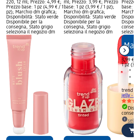
220, 12 ml; Prezzo: 4,99 €;
ml; Prezzo: 3,99 €; Prezzo
Prezzo: 
Prezzo base: 1 pz (4,99 € / 1
base: 1 pz (3,99 € / 1 pz);
base: 1 p
pz); Marchio dm grafica;
Marchio dm grafica;
Marchio 
Disponibilità: Stato verde
Disponibilità: Stato verde
Disponibi
Disponibile per la
Disponibile per la
Disponibi
consegna, Stato grigio
consegna, Stato grigio
consegna
seleziona il negozio dm
seleziona il negozio dm
selezion
3,99 €
1 pz (3,99
trend !t 
jelly - n.
Dispon
consegn
selez