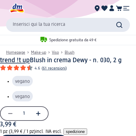
Inserisci qui la tua ricerca
Spedizione gratuita da 49 €
Homepage
Make-up
Viso
Blush
trend !t up
Blush in crema Dewy - n. 030, 2 g
4.6
(
61 recensioni
)
vegano
vegano
3,99 €
1 pz (3,99 € / 1 pz)
incl. IVA escl.
spedizione