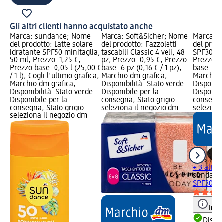
Gli altri clienti hanno acquistato anche
Marca: sundance; Nome
Marca: Soft&Sicher; Nome
Marca: 
del prodotto: Latte solare
del prodotto: Fazzoletti
del prodo
idratante SPF50 minitaglia,
tascabili Classic 4 veli, 48
SPF30 mi
50 ml; Prezzo: 1,25 €;
pz; Prezzo: 0,95 €; Prezzo
Prezzo: 
Prezzo base: 0,05 l (25,00 €
base: 6 pz (0,16 € / 1 pz);
base: 0,05
/ 1 l); Cogli l'ultimo grafica,
Marchio dm grafica;
Marchio 
Marchio dm grafica;
Disponibilità: Stato verde
Disponibi
Disponibilità: Stato verde
Disponibile per la
Disponibi
Disponibile per la
consegna, Stato grigio
consegna
consegna, Stato grigio
seleziona il negozio dm
selezion
seleziona il negozio dm
1,95 €
0,05 l (39
+ 3 altre
sundanc
SPF30 mi
Info
Dispon