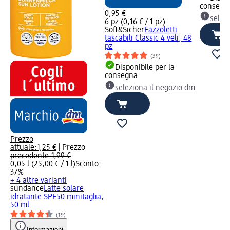
consegn
0,95 €
selez
6 pz (0,16 € / 1 pz)
Soft&Sicher
Fazzoletti
tascabili Classic 4 veli, 48
pz
(39)
Disponibile per la
consegna
seleziona il negozio dm
Prezzo
attuale:
1,25 €
|
Prezzo
precedente:
1,99 €
0,05 l (25,00 € / 1 l)
Sconto:
37%
+ 4 altre varianti
sundance
Latte solare
idratante SPF50 minitaglia,
50 ml
(19)
Informazioni