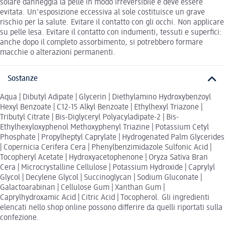
solare danneggia la pelle in modo irreversibile e deve essere
evitata. Un'esposizione eccessiva al sole costituisce un grave
rischio per la salute. Evitare il contatto con gli occhi. Non applicare
su pelle lesa. Evitare il contatto con indumenti, tessuti e superfici:
anche dopo il completo assorbimento, si potrebbero formare
macchie o alterazioni permanenti.
Sostanze
Aqua | Dibutyl Adipate | Glycerin | Diethylamino Hydroxybenzoyl
Hexyl Benzoate | C12-15 Alkyl Benzoate | Ethylhexyl Triazone |
Tributyl Citrate | Bis-Diglyceryl Polyacyladipate-2 | Bis-
Ethylhexyloxyphenol Methoxyphenyl Triazine | Potassium Cetyl
Phosphate | Propylheptyl Caprylate | Hydrogenated Palm Glycerides
| Copernicia Cerifera Cera | Phenylbenzimidazole Sulfonic Acid |
Tocopheryl Acetate | Hydroxyacetophenone | Oryza Sativa Bran
Cera | Microcrystalline Cellulose | Potassium Hydroxide | Caprylyl
Glycol | Decylene Glycol | Succinoglycan | Sodium Gluconate |
Galactoarabinan | Cellulose Gum | Xanthan Gum |
Caprylhydroxamic Acid | Citric Acid | Tocopherol. Gli ingredienti
elencati nello shop online possono differire da quelli riportati sulla
confezione.