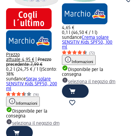
4,65 €
0,1 l (46,50 € / 1 l)
sundance
Crema solare
SENSITIV Kids SPF50, 100
ml
(72)
Prezzo
attuale:
4,95 €
|
Prezzo
Informazioni
precedente:
7,99 €
0,2 l (24,75 € / 1 l)
Sconto:
Disponibile per la
38%
consegna
sundance
Spray solare
seleziona il negozio dm
SENSITIV Kids SPF50, 200
ml
(16)
Informazioni
Disponibile per la
consegna
seleziona il negozio dm