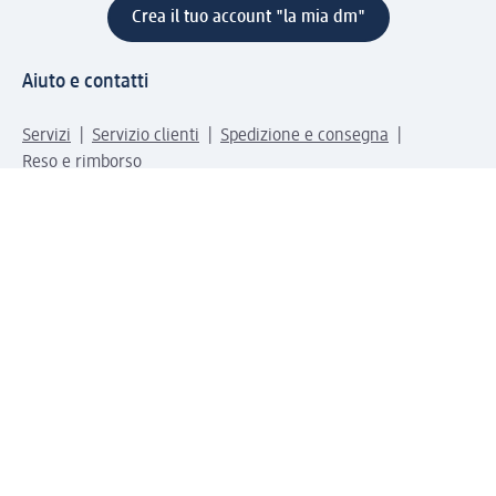
Crea il tuo account "la mia dm"
Aiuto e contatti
Servizi
Servizio clienti
Spedizione e consegna
Reso e rimborso
L'azienda
La nostra azienda
Corporate Responsibility
Lavora con noi
Press e news
Espansione
Un mondo di prodotti
Il mondo dm
Punti vendita
Il nostro Journal
Vivere consapevoli con dm