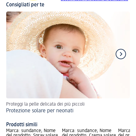
Consigliati per te
Proteggi la pelle delicata dei più piccoli
Ec
Protezione solare per neonati
SP
Prodotti simili
Marca: sundance; Nome
Marca: sundance; Nome
Marca: 
del prodotto: Spray solare
del prodotto: Crema solare
del prodo