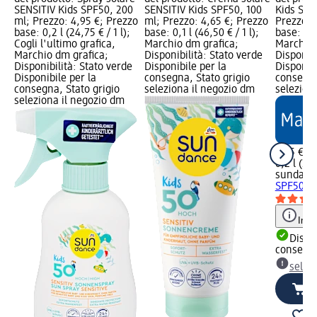
SENSITIV Kids SPF50, 200
SENSITIV Kids SPF50, 100
Kids SPF
ml; Prezzo: 4,95 €; Prezzo
ml; Prezzo: 4,65 €; Prezzo
Prezzo: 
base: 0,2 l (24,75 € / 1 l);
base: 0,1 l (46,50 € / 1 l);
base: 0,2 
Cogli l'ultimo grafica,
Marchio dm grafica;
Marchio 
Marchio dm grafica;
Disponibilità: Stato verde
Disponibi
Disponibilità: Stato verde
Disponibile per la
Disponibi
Disponibile per la
consegna, Stato grigio
consegna
consegna, Stato grigio
seleziona il negozio dm
selezion
seleziona il negozio dm
7,95 €
0,2 l (39,
sundanc
SPF50+, 
Info
Dispon
consegn
selez