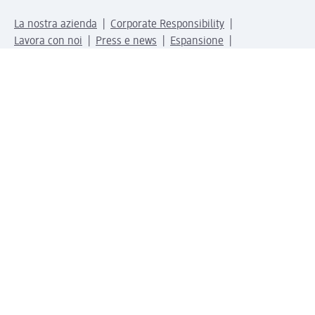
La nostra azienda
Corporate Responsibility
Lavora con noi
Press e news
Espansione
Un mondo di prodotti
Il mondo dm
Punti vendita
Il nostro Journal
Vivere consapevoli con dm
Sigilli e certificazioni