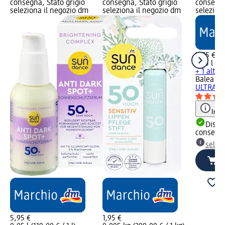
consegna, Stato grigio
consegna, Stato grigio
consegna
seleziona il negozio dm
seleziona il negozio dm
selezion
3,75 €
0,15 l (25
+ 1 altra 
Balea m
ULTRA SE
Info
Dispon
consegn
selez
5,95 €
1,95 €