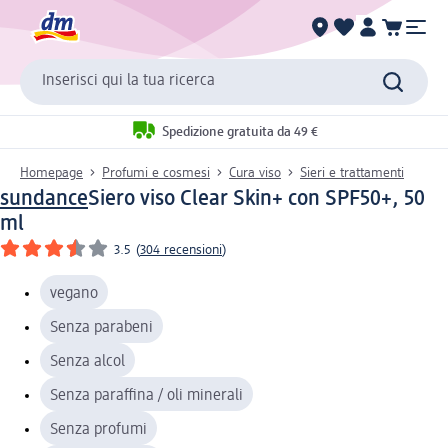
Inserisci qui la tua ricerca
Spedizione gratuita da 49 €
Homepage
Profumi e cosmesi
Cura viso
Sieri e trattamenti
sundance
Siero viso Clear Skin+ con SPF50+, 50
ml
3.5
(
304 recensioni
)
vegano
Senza parabeni
Senza alcol
Senza paraffina / oli minerali
Senza profumi