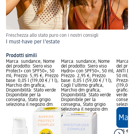
Freschezza allo stato puro con i nostri consigli
I 1
I must-have per l'estate
Sk
Prodotti simili
Marca: sundance; Nome
Marca: sundance; Nome
Marca: 
del prodotto: Siero viso
del prodotto: Siero viso
del prodo
Protect+ con SPF50+, 50
Hydro+ con SPF50+, 50 ml;
ANTI DA
ml; Prezzo: 5,95 €; Prezzo
Prezzo: 2,95 €; Prezzo
50 ml; P
base: 0,05 l (119,00 € / 1 l);
base: 0,05 l (59,00 € / 1 l);
Prezzo b
Marchio dm grafica;
Cogli l'ultimo grafica,
(119,00 €
Disponibilità: Stato verde
Marchio dm grafica;
grafica; 
Disponibile per la
Disponibilità: Stato verde
verde Dis
consegna, Stato grigio
Disponibile per la
consegna
seleziona il negozio dm
consegna, Stato grigio
selezion
seleziona il negozio dm
5,95 €