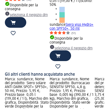
0,05 l (59,00 € / 1 l)
Sconto:
50%
Disponibile per la
consegna
seleziona il negozio dm
sundance
Siero viso Hydro+
con SPF50+, 50 ml
(51)
Disponibile per la
consegna
seleziona il negozio dm
Gli altri clienti hanno acquistato anche
Marca: sundance; Nome
Marca: sundance; Nome
Marca: 
del prodotto: Siero solare
del prodotto: Burrocacao
del prodo
ANTI DARK SPOT+ SPF50+,
SENSITIV SPF50, 4,8 g;
deterge
50 ml; Prezzo: 5,95 €;
Prezzo: 1,95 €; Prezzo
SENSITIV
Prezzo base: 0,05 l
base: 0,005 kg (390,00 € / 1
3,75 €; P
(119,00 € / 1 l); Marchio dm
kg); Marchio dm grafica;
(25,00 € 
grafica; Disponibilità: Stato
Disponibilità: Stato verde
grafica; 
verde Disponibile per la
Disponibile per la
verde Dis