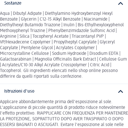
Sostanze
Aqua | Dibutyl Adipate | Diethylamino Hydroxybenzoyl Hexyl
Benzoate | Glycerin | C12-15 Alkyl Benzoate | Niacinamide |
Diethylhexyl Butamido Triazone | Inulin | Bis-Ethylhexyloxyphenol
Methoxyphenyl Triazine | Phenylbenzimidazole Sulfonic Acid |
Arginine | Silica | Tocopheryl Acetate | Triacontanyl PVP |
VP/Hexadecene Copolymer | Propylheptyl Caprylate | Glyceryl
Caprylate | Pentylene Glycol | Acrylates Copolymer |
Microcrystalline Cellulose | Sodium Hydroxide | Disodium EDTA |
Galactoarabinan | Magnolia Officinalis Bark Extract | Cellulose Gum
| Acrylates/C10-30 Alkyl Acrylate Crosspolymer | Citric Acid |
Tocopherol. Gli ingredienti elencati nello shop online possono
differire da quelli riportati sulla confezione.
Istruzioni d'uso
Applicare abbondantemente prima dell'esposizione al sole.
L'applicazione di piccole quantità di prodotto riduce notevolmente
l'eﬀetto protettivo. RIAPPLICARE CON FREQUENZA PER MANTENERE
LA PROTEZIONE, SOPRATTUTTO DOPO AVER TRASPIRATO O DOPO
ESSERSI BAGNATI O ASCIUGATI. Evitare l'esposizione al sole nelle