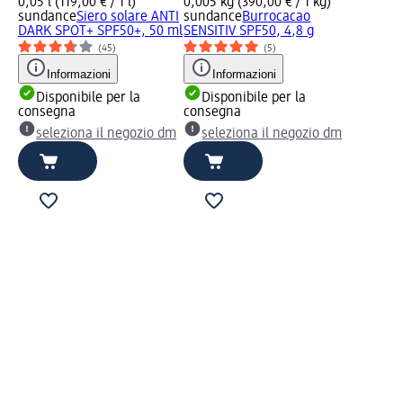
0,05 l (119,00 € / 1 l)
0,005 kg (390,00 € / 1 kg)
sundance
Siero solare ANTI
sundance
Burrocacao
DARK SPOT+ SPF50+, 50 ml
SENSITIV SPF50, 4,8 g
(45)
(5)
Informazioni
Informazioni
Disponibile per la
Disponibile per la
consegna
consegna
seleziona il negozio dm
seleziona il negozio dm