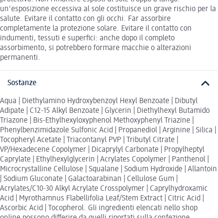
un'esposizione eccessiva al sole costituisce un grave rischio per la
salute. Evitare il contatto con gli occhi. Far assorbire
completamente la protezione solare. Evitare il contatto con
indumenti, tessuti e superfici: anche dopo il completo
assorbimento, si potrebbero formare macchie o alterazioni
permanenti.
Sostanze
Aqua | Diethylamino Hydroxybenzoyl Hexyl Benzoate | Dibutyl
Adipate | C12-15 Alkyl Benzoate | Glycerin | Diethylhexyl Butamido
Triazone | Bis-Ethylhexyloxyphenol Methoxyphenyl Triazine |
Phenylbenzimidazole Sulfonic Acid | Propanediol | Arginine | Silica |
Tocopheryl Acetate | Triacontanyl PVP | Tributyl Citrate |
VP/Hexadecene Copolymer | Dicaprylyl Carbonate | Propylheptyl
Caprylate | Ethylhexylglycerin | Acrylates Copolymer | Panthenol |
Microcrystalline Cellulose | Squalane | Sodium Hydroxide | Allantoin
| Sodium Gluconate | Galactoarabinan | Cellulose Gum |
Acrylates/C10-30 Alkyl Acrylate Crosspolymer | Caprylhydroxamic
Acid | Myrothamnus Flabellifolia Leaf/Stem Extract | Citric Acid |
Ascorbic Acid | Tocopherol. Gli ingredienti elencati nello shop
online possono differire da quelli riportati sulla confezione.