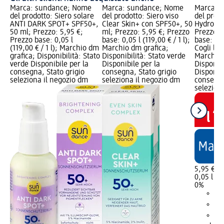
Marca: sundance; Nome
Marca: sundance; Nome
Marca: 
del prodotto: Siero solare
del prodotto: Siero viso
del prodo
ANTI DARK SPOT+ SPF50+,
Clear Skin+ con SPF50+, 50
Hydro+ c
50 ml; Prezzo: 5,95 €;
ml; Prezzo: 5,95 €; Prezzo
Prezzo: 
Prezzo base: 0,05 l
base: 0,05 l (119,00 € / 1 l);
base: 0,05
(119,00 € / 1 l); Marchio dm
Marchio dm grafica;
Cogli l'u
grafica; Disponibilità: Stato
Disponibilità: Stato verde
Marchio 
verde Disponibile per la
Disponibile per la
Disponibi
consegna, Stato grigio
consegna, Stato grigio
Disponibi
seleziona il negozio dm
seleziona il negozio dm
consegna
selezion
5,95 €
0,05 l (11
0%