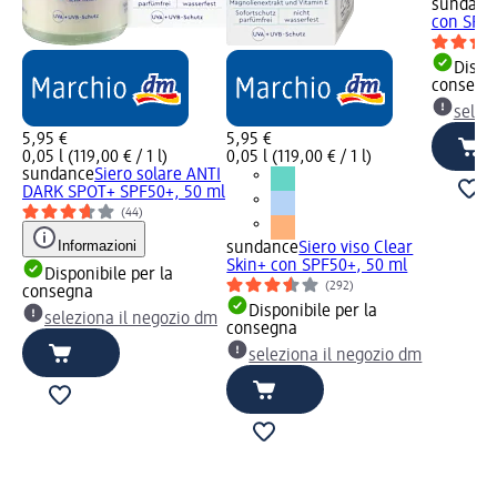
sundanc
con SPF5
Dispon
consegn
selez
5,95 €
5,95 €
0,05 l (119,00 € / 1 l)
0,05 l (119,00 € / 1 l)
sundance
Siero solare ANTI
DARK SPOT+ SPF50+, 50 ml
(44)
Informazioni
sundance
Siero viso Clear
Skin+ con SPF50+, 50 ml
Disponibile per la
(292)
consegna
Disponibile per la
seleziona il negozio dm
consegna
seleziona il negozio dm