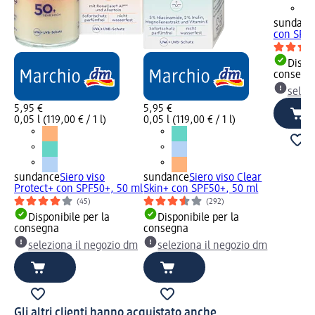
sundanc
con SPF5
Dispon
consegn
selez
5,95 €
5,95 €
0,05 l (119,00 € / 1 l)
0,05 l (119,00 € / 1 l)
sundance
Siero viso
sundance
Siero viso Clear
Protect+ con SPF50+, 50 ml
Skin+ con SPF50+, 50 ml
(45)
(292)
Disponibile per la
Disponibile per la
consegna
consegna
seleziona il negozio dm
seleziona il negozio dm
Gli altri clienti hanno acquistato anche