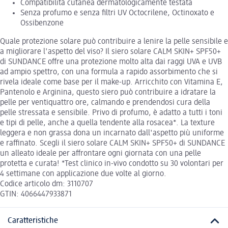
Compatibilità cutanea dermatologicamente testata
Senza profumo e senza filtri UV Octocrilene, Octinoxato e
Ossibenzone
Quale protezione solare può contribuire a lenire la pelle sensibile e
a migliorare l'aspetto del viso? Il siero solare CALM SKIN+ SPF50+
di SUNDANCE offre una protezione molto alta dai raggi UVA e UVB
ad ampio spettro, con una formula a rapido assorbimento che si
rivela ideale come base per il make-up. Arricchito con Vitamina E,
Pantenolo e Arginina, questo siero può contribuire a idratare la
pelle per ventiquattro ore, calmando e prendendosi cura della
pelle stressata e sensibile. Privo di profumo, è adatto a tutti i toni
e tipi di pelle, anche a quella tendente alla rosacea*. La texture
leggera e non grassa dona un incarnato dall'aspetto più uniforme
e raffinato. Scegli il siero solare CALM SKIN+ SPF50+ di SUNDANCE
un alleato ideale per affrontare ogni giornata con una pelle
protetta e curata! *Test clinico in-vivo condotto su 30 volontari per
4 settimane con applicazione due volte al giorno.
Codice articolo dm: 3110707
GTIN: 4066447933871
Caratteristiche