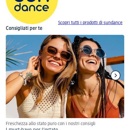
Scopri tutti i prodotti di sundance
Consigliati per te
Freschezza allo stato puro con i nostri consigli
I 1
I must-have per l'estate
Sk