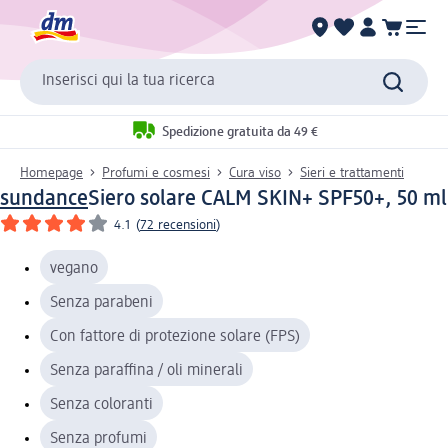
Inserisci qui la tua ricerca
Spedizione gratuita da 49 €
Homepage
Profumi e cosmesi
Cura viso
Sieri e trattamenti
sundance
Siero solare CALM SKIN+ SPF50+, 50 ml
4.1
(
72 recensioni
)
vegano
Senza parabeni
Con fattore di protezione solare (FPS)
Senza paraffina / oli minerali
Senza coloranti
Senza profumi