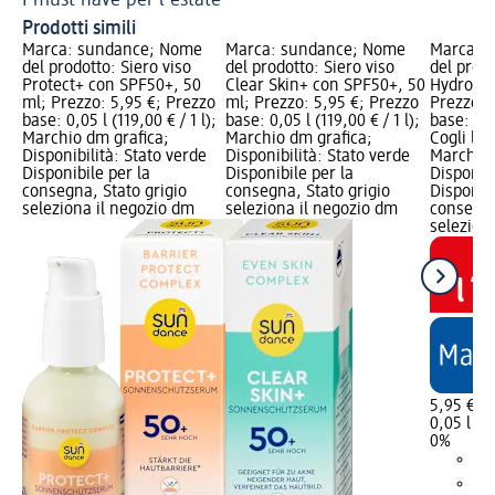
Prodotti simili
Marca: sundance; Nome
Marca: sundance; Nome
Marca: 
del prodotto: Siero viso
del prodotto: Siero viso
del prodo
Protect+ con SPF50+, 50
Clear Skin+ con SPF50+, 50
Hydro+ c
ml; Prezzo: 5,95 €; Prezzo
ml; Prezzo: 5,95 €; Prezzo
Prezzo: 
base: 0,05 l (119,00 € / 1 l);
base: 0,05 l (119,00 € / 1 l);
base: 0,05
Marchio dm grafica;
Marchio dm grafica;
Cogli l'u
Disponibilità: Stato verde
Disponibilità: Stato verde
Marchio 
Disponibile per la
Disponibile per la
Disponibi
consegna, Stato grigio
consegna, Stato grigio
Disponibi
seleziona il negozio dm
seleziona il negozio dm
consegna
selezion
5,95 €
0,05 l (11
0%