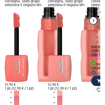
consegna, Stato grigio
consegna, Stato grigio
consegna
seleziona il negozio dm
seleziona il negozio dm
selezion
12,90 €
1 pz (12,9
MAYBELL
YORK
Tin
Stay Tedd
Dispon
consegn
selez
12,90 €
12,90 €
1 pz (12,90 € / 1 pz)
1 pz (12,90 € / 1 pz)