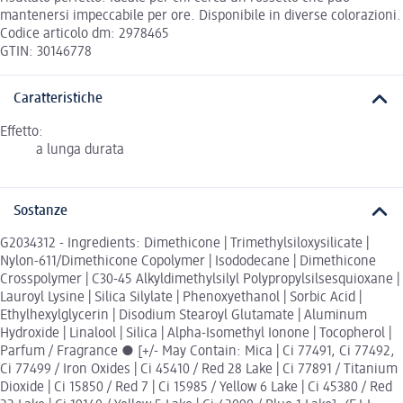
mantenersi impeccabile per ore. Disponibile in diverse colorazioni.
Codice articolo dm: 2978465
GTIN: 30146778
Caratteristiche
Effetto:
a lunga durata
Sostanze
G2034312 - Ingredients: Dimethicone | Trimethylsiloxysilicate |
Nylon-611/Dimethicone Copolymer | Isododecane | Dimethicone
Crosspolymer | C30-45 Alkyldimethylsilyl Polypropylsilsesquioxane |
Lauroyl Lysine | Silica Silylate | Phenoxyethanol | Sorbic Acid |
Ethylhexylglycerin | Disodium Stearoyl Glutamate | Aluminum
Hydroxide | Linalool | Silica | Alpha-Isomethyl Ionone | Tocopherol |
Parfum / Fragrance ● [+/- May Contain: Mica | Ci 77491, Ci 77492,
Ci 77499 / Iron Oxides | Ci 45410 / Red 28 Lake | Ci 77891 / Titanium
Dioxide | Ci 15850 / Red 7 | Ci 15985 / Yellow 6 Lake | Ci 45380 / Red