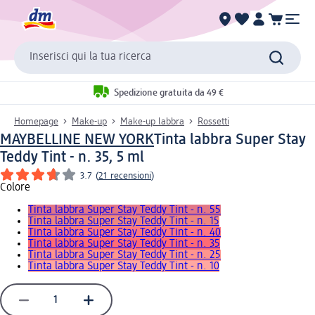
Inserisci qui la tua ricerca
Spedizione gratuita da 49 €
Homepage
Make-up
Make-up labbra
Rossetti
MAYBELLINE NEW YORK
Tinta labbra Super Stay
Teddy Tint - n. 35, 5 ml
3.7
(
21 recensioni
)
Colore
Tinta labbra Super Stay Teddy Tint - n. 55
Tinta labbra Super Stay Teddy Tint - n. 15
Tinta labbra Super Stay Teddy Tint - n. 40
Tinta labbra Super Stay Teddy Tint - n. 35
Tinta labbra Super Stay Teddy Tint - n. 25
Tinta labbra Super Stay Teddy Tint - n. 10