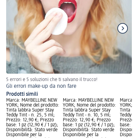
5 errori e 5 soluzioni che ti salvano il trucco!
Val
Gli errori make-up da non fare
Ma
Prodotti simili
Marca: MAYBELLINE NEW
Marca: MAYBELLINE NEW
Marca: 
YORK; Nome del prodotto:
YORK; Nome del prodotto:
YORK; No
Tinta labbra Super Stay
Tinta labbra Super Stay
Tinta la
Teddy Tint - n. 25, 5 ml;
Teddy Tint - n. 10, 5 ml;
Teddy Tin
Prezzo: 12,90 €; Prezzo
Prezzo: 12,90 €; Prezzo
Prezzo: 
base: 1 pz (12,90 € / 1 pz);
base: 1 pz (12,90 € / 1 pz);
base: 1 p
Disponibilità: Stato verde
Disponibilità: Stato verde
Disponibi
Disponibile per la
Disponibile per la
Disponibi