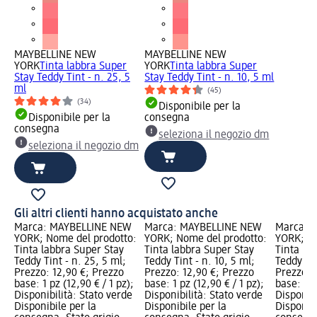
MAYBELLINE NEW
MAYBELLINE NEW
YORK
Tinta labbra Super
YORK
Tinta labbra Super
Stay Teddy Tint - n. 25, 5
Stay Teddy Tint - n. 10, 5 ml
ml
(45)
(34)
Disponibile per la
Disponibile per la
consegna
consegna
seleziona il negozio dm
seleziona il negozio dm
Gli altri clienti hanno acquistato anche
Marca: MAYBELLINE NEW
Marca: MAYBELLINE NEW
Marca: 
YORK; Nome del prodotto:
YORK; Nome del prodotto:
YORK; No
Tinta labbra Super Stay
Tinta labbra Super Stay
Tinta la
Teddy Tint - n. 25, 5 ml;
Teddy Tint - n. 10, 5 ml;
Teddy Tin
Prezzo: 12,90 €; Prezzo
Prezzo: 12,90 €; Prezzo
Prezzo: 
base: 1 pz (12,90 € / 1 pz);
base: 1 pz (12,90 € / 1 pz);
base: 1 p
Disponibilità: Stato verde
Disponibilità: Stato verde
Disponibi
Disponibile per la
Disponibile per la
Disponibi