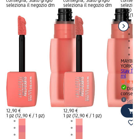
consegna, Stato grigio
consegna, Stato grigio
consegna
seleziona il negozio dm
seleziona il negozio dm
selezion
12,90 €
1 pz (12,9
MAYBELL
YORK
Tin
Stay Tedd
ml
Dispon
consegn
selez
12,90 €
12,90 €
1 pz (12,90 € / 1 pz)
1 pz (12,90 € / 1 pz)