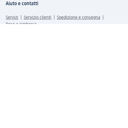
Aiuto e contatti
Servizi
Servizio clienti
Spedizione e consegna
Reso e rimborso
L'azienda
La nostra azienda
Corporate Responsibility
Lavora con noi
Press e news
Espansione
Un mondo di prodotti
Il mondo dm
Punti vendita
Il nostro Journal
Vivere consapevoli con dm
Sigilli e certificazioni