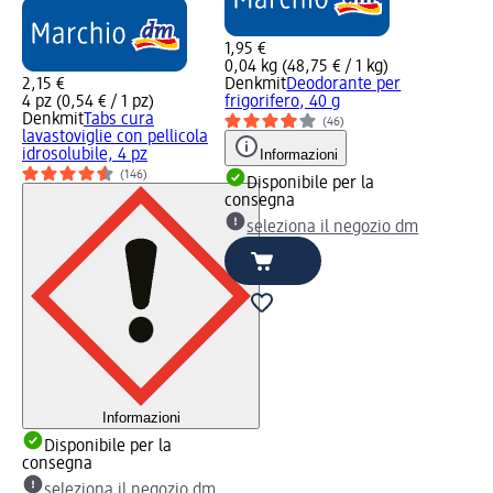
1,95 €
0,04 kg (48,75 € / 1 kg)
2,15 €
Denkmit
Deodorante per
4 pz (0,54 € / 1 pz)
frigorifero, 40 g
Denkmit
Tabs cura
(46)
lavastoviglie con pellicola
idrosolubile, 4 pz
Informazioni
(146)
Disponibile per la
consegna
seleziona il negozio dm
Informazioni
Disponibile per la
consegna
seleziona il negozio dm