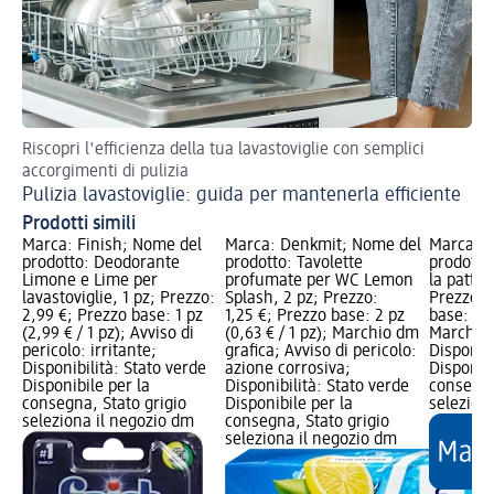
Riscopri l'efficienza della tua lavastoviglie con semplici
Br
accorgimenti di pulizia
Pulizia lavastoviglie: guida per mantenerla efficiente
Prodotti simili
Marca: Finish; Nome del
Marca: Denkmit; Nome del
Marca: 
prodotto: Deodorante
prodotto: Tavolette
prodotto
Limone e Lime per
profumate per WC Lemon
la pattum
lavastoviglie, 1 pz; Prezzo:
Splash, 2 pz; Prezzo:
Prezzo: 
2,99 €; Prezzo base: 1 pz
1,25 €; Prezzo base: 2 pz
base: 2 p
(2,99 € / 1 pz); Avviso di
(0,63 € / 1 pz); Marchio dm
Marchio 
pericolo: irritante;
grafica; Avviso di pericolo:
Disponibi
Disponibilità: Stato verde
azione corrosiva;
Disponibi
Disponibile per la
Disponibilità: Stato verde
consegna
consegna, Stato grigio
Disponibile per la
selezion
seleziona il negozio dm
consegna, Stato grigio
seleziona il negozio dm