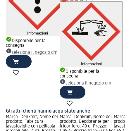
Informazioni
Disponibile per la
consegna
seleziona il negozio dm
Informazioni
Disponibile per la
consegna
seleziona il negozio dm
Gli altri clienti hanno acquistato anche
Marca: Denkmit; Nome del
Marca: Denkmit; Nome del
Marca: 
prodotto: Tabs cura
prodotto: Deodorante per
prodotto:
lavastoviglie con pellicola
frigorifero, 40 g; Prezzo:
lavastovi
idrosolubile, 4 pz; Prezzo:
1,95 €; Prezzo base: 0,04 kg
1,45 €; P