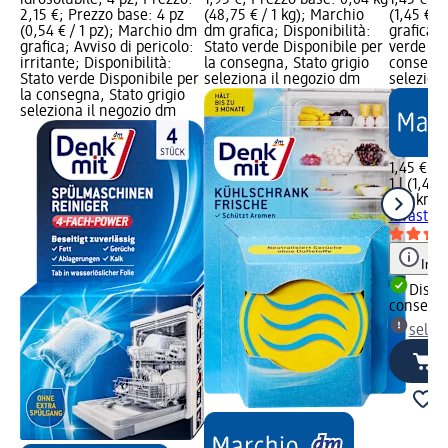
2,15 €; Prezzo base: 4 pz
(48,75 € / 1 kg); Marchio
(1,45 € /
(0,54 € / 1 pz); Marchio dm
dm grafica; Disponibilità:
grafica; 
grafica; Avviso di pericolo:
Stato verde Disponibile per
verde Dis
irritante; Disponibilità:
la consegna, Stato grigio
consegna
Stato verde Disponibile per
seleziona il negozio dm
selezion
la consegna, Stato grigio
seleziona il negozio dm
1,45 €
1 l (1,45 €
Denkmit
lavastovig
Info
Dispon
consegn
selez