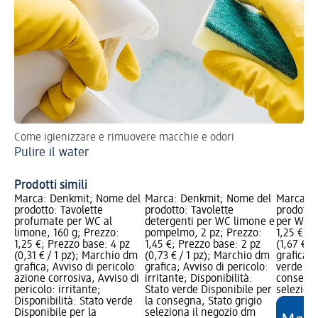
Come igienizzare e rimuovere macchie e odori
Org
Pulire il water
ri
Pi
Prodotti simili
Marca: Denkmit; Nome del
Marca: Denkmit; Nome del
Marca: 
prodotto: Tavolette
prodotto: Tavolette
prodotto
profumate per WC al
detergenti per WC limone e
per WC, 
limone, 160 g; Prezzo:
pompelmo, 2 pz; Prezzo:
1,25 €; P
1,25 €; Prezzo base: 4 pz
1,45 €; Prezzo base: 2 pz
(1,67 € /
(0,31 € / 1 pz); Marchio dm
(0,73 € / 1 pz); Marchio dm
grafica; 
grafica; Avviso di pericolo:
grafica; Avviso di pericolo:
verde Dis
azione corrosiva, Avviso di
irritante; Disponibilità:
consegna
pericolo: irritante;
Stato verde Disponibile per
selezion
Disponibilità: Stato verde
la consegna, Stato grigio
Disponibile per la
seleziona il negozio dm