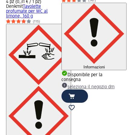
(147)
4 pz (0,31 € / 1 pz)
Denkmit
Tavolette
profumate per WC al
limone, 160 g
(115)
Informazioni
Disponibile per la
consegna
seleziona il negozio dm