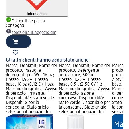
Informazioni
Disponibile per la
consegna
seleziona il negozio dm
Gli altri clienti hanno acquistato anche
Marca: Denkmit; Nome del
Marca: Denkmit; Nome del
Marca: 
prodotto: Pastiglie
prodotto: Detergente
prodotto:
detergenti per WC, 16 pz;
anticalcare, 500 ml;
profumat
Prezzo: 1,95 €; Prezzo
Prezzo: 1,25 €; Prezzo
2 pz; Pre
base: 16 pz (0,12 € / 1 pz);
base: 0,5 l (2,50 € / 1 l);
base: 2 p
Marchio dm grafica; Avviso
Marchio dm grafica; Avviso
Marchio 
di pericolo: irritante;
di pericolo: azione
di perico
Disponibilità: Stato verde
corrosiva; Disponibilità:
corrosiva
Disponibile per la
Stato verde Disponibile per
Stato ve
consegna, Stato grigio
la consegna, Stato grigio
la conse
seleziona il negozio dm
seleziona il negozio dm
selezion