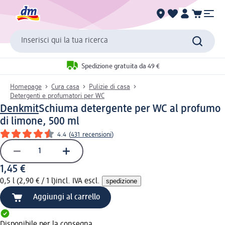
Inserisci qui la tua ricerca
Spedizione gratuita da 49 €
Homepage
Cura casa
Pulizie di casa
Detergenti e profumatori per WC
Denkmit
Schiuma detergente per WC al profumo
di limone, 500 ml
4.4
(
431 recensioni
)
1,45 €
0,5 l (2,90 € / 1 l)
incl. IVA escl.
spedizione
Aggiungi al carrello
Disponibile per la consegna