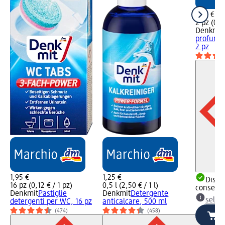
1,25 €
2 pz (0,6
Denkmit
profumat
2 pz
1,95 €
1,25 €
Dispon
16 pz (0,12 € / 1 pz)
0,5 l (2,50 € / 1 l)
consegn
Denkmit
Pastiglie
Denkmit
Detergente
selez
detergenti per WC, 16 pz
anticalcare, 500 ml
(474)
(458)