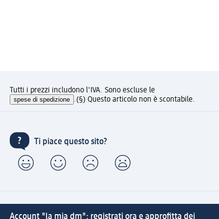
Tutti i prezzi includono l'IVA. Sono escluse le
spese di spedizione
.
(§) Questo articolo non è scontabile.
Ti piace questo sito?
Account "la mia dm": registrati ora e approfitta dei