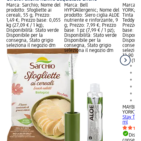
Marca: Sarchio; Nome del
Marca: Bell
Marca: 
prodotto: Sfogliette ai
HYPOAllergenic; Nome del
YORK; No
cereali, 55 g; Prezzo:
prodotto: Siero ciglia ALOE
Tinta la
1,49 €; Prezzo base: 0,055
nutriente e rinforzante, 9
Teddy Tin
kg (27,09 € / 1 kg);
g; Prezzo: 7,99 €; Prezzo
Prezzo: 
Disponibilità: Stato verde
base: 1 pz (7,99 € / 1 pz);
base: 1 p
Disponibile per la
Disponibilità: Stato verde
Disponibi
consegna, Stato grigio
Disponibile per la
Disponibi
seleziona il negozio dm
consegna, Stato grigio
consegna
seleziona il negozio dm
selezion
12,90 €
1 pz (12,9
MAYBELL
YORK
Tin
Stay Tedd
ml
Dispon
consegn