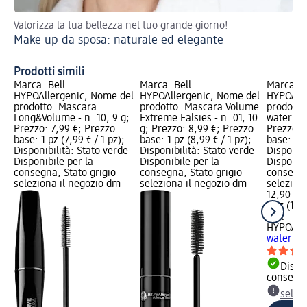
Valorizza la tua bellezza nel tuo grande giorno!
Ma
Make-up da sposa: naturale ed elegante
Prodotti simili
Marca: Bell
Marca: Bell
Marca: B
HYPOAllergenic; Nome del
HYPOAllergenic; Nome del
HYPOAlle
prodotto: Mascara
prodotto: Mascara Volume
prodotto
Long&Volume - n. 10, 9 g;
Extreme Falsies - n. 01, 10
waterpro
Prezzo: 7,99 €; Prezzo
g; Prezzo: 8,99 €; Prezzo
Prezzo: 
base: 1 pz (7,99 € / 1 pz);
base: 1 pz (8,99 € / 1 pz);
base: 1 p
Disponibilità: Stato verde
Disponibilità: Stato verde
Disponibi
Disponibile per la
Disponibile per la
Disponibi
consegna, Stato grigio
consegna, Stato grigio
consegna
seleziona il negozio dm
seleziona il negozio dm
selezion
12,90 €
1 pz (12,9
Bell
HYPOAlle
waterpro
Dispon
consegn
selez