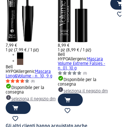
7,99 €
8,99 €
1 pz (7,99 € / 1 pz)
1 pz (8,99 € / 1 pz)
Bell
HYPOAllergenic
Mascara
Volume Extreme Falsies -
Bell
n. 01, 10 g
HYPOAllergenic
Mascara
(0)
Long&Volume - n. 10, 9 g
Disponibile per la
(8)
consegna
Disponibile per la
seleziona il negozio dm
consegna
seleziona il negozio dm
Gli altri clienti hanno acquistato anche