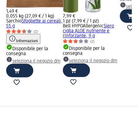
selez
1,49 €
0,055 kg (27,09 € / 1 kg)
7,99 €
Sarchio
Sfogliette ai cereali,
1 pz (7,99 € / 1 pz)
55 g
Bell HYPOAllergenic
Siero
ciglia ALOE nutriente e
(2)
rinforzante, 9 g
Informazioni
(2)
Disponibile per la
Disponibile per la
consegna
consegna
seleziona il negozio dm
seleziona il negozio dm