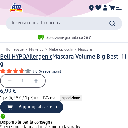
Inserisci qui la tua ricerca
Spedizione gratuita da 20 €
Homepage
Make-up
Make-up occhi
Mascara
Bell HYPOAllergenic
Mascara Volume Big Best, 11
g
3.8
(
6 recensioni
)
6,99 €
1 pz (6,99 € / 1 pz)
incl. IVA escl.
spedizione
Aggiungi al carrello
Disponibile per la consegna
Spedizione standard in 2-5 giorni lavorativi