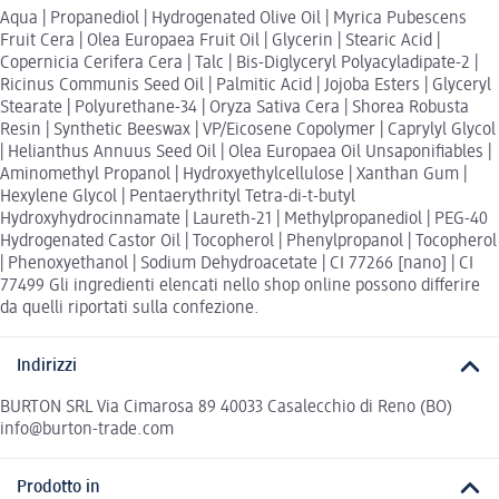
Aqua | Propanediol | Hydrogenated Olive Oil | Myrica Pubescens
Fruit Cera | Olea Europaea Fruit Oil | Glycerin | Stearic Acid |
Copernicia Cerifera Cera | Talc | Bis-Diglyceryl Polyacyladipate-2 |
Ricinus Communis Seed Oil | Palmitic Acid | Jojoba Esters | Glyceryl
Stearate | Polyurethane-34 | Oryza Sativa Cera | Shorea Robusta
Resin | Synthetic Beeswax | VP/Eicosene Copolymer | Caprylyl Glycol
| Helianthus Annuus Seed Oil | Olea Europaea Oil Unsaponifiables |
Aminomethyl Propanol | Hydroxyethylcellulose | Xanthan Gum |
Hexylene Glycol | Pentaerythrityl Tetra-di-t-butyl
Hydroxyhydrocinnamate | Laureth-21 | Methylpropanediol | PEG-40
Hydrogenated Castor Oil | Tocopherol | Phenylpropanol | Tocopherol
| Phenoxyethanol | Sodium Dehydroacetate | CI 77266 [nano] | CI
77499 Gli ingredienti elencati nello shop online possono differire
da quelli riportati sulla confezione.
Indirizzi
BURTON SRL Via Cimarosa 89 40033 Casalecchio di Reno (BO)
info@burton-trade.com
Prodotto in