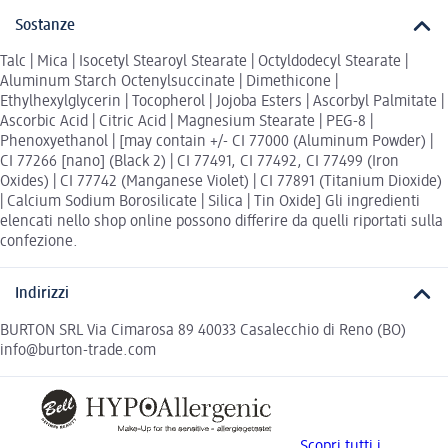
Sostanze
Talc | Mica | Isocetyl Stearoyl Stearate | Octyldodecyl Stearate |
Aluminum Starch Octenylsuccinate | Dimethicone |
Ethylhexylglycerin | Tocopherol | Jojoba Esters | Ascorbyl Palmitate |
Ascorbic Acid | Citric Acid | Magnesium Stearate | PEG-8 |
Phenoxyethanol | [may contain +/- CI 77000 (Aluminum Powder) |
CI 77266 [nano] (Black 2) | CI 77491, CI 77492, CI 77499 (Iron
Oxides) | CI 77742 (Manganese Violet) | CI 77891 (Titanium Dioxide)
| Calcium Sodium Borosilicate | Silica | Tin Oxide] Gli ingredienti
elencati nello shop online possono differire da quelli riportati sulla
confezione.
Indirizzi
BURTON SRL Via Cimarosa 89 40033 Casalecchio di Reno (BO)
info@burton-trade.com
Scopri tutti i