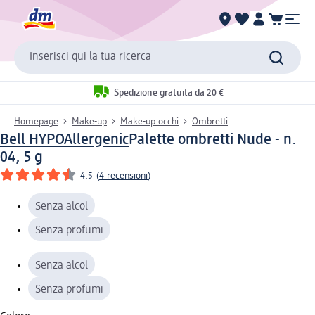
Inserisci qui la tua ricerca
Spedizione gratuita da 20 €
Homepage
Make-up
Make-up occhi
Ombretti
Bell HYPOAllergenic
Palette ombretti Nude - n.
04, 5 g
4.5
(
4 recensioni
)
Senza alcol
Senza profumi
Senza alcol
Senza profumi