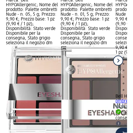
Marca: Bell
Marca: Bell
Marca: B
HYPOAllergenic; Nome del
HYPOAllergenic; Nome del
HYPOAlle
prodotto: Palette ombretti
prodotto: Palette ombretti
prodotto
Nude - n. 05, 5 g; Prezzo:
Nude - n. 01, 5 g; Prezzo:
Nude - n.
9,90 €; Prezzo base: 1 pz
9,90 €; Prezzo base: 1 pz
9,90 €; P
(9,90 € / 1 pz);
(9,90 € / 1 pz);
(9,90 € / 
Disponibilità: Stato verde
Disponibilità: Stato verde
Disponibi
Disponibile per la
Disponibile per la
Disponibi
consegna, Stato grigio
consegna, Stato grigio
consegna
seleziona il negozio dm
seleziona il negozio dm
selezion
9,90 €
1 pz (9,90
Bell HYP
ombretti
Dispon
consegn
selez