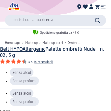
Inserisci qui la tua ricerca
Spedizione gratuita da 49 €
Homepage
Make-up
Make-up occhi
Ombretti
Bell HYPOAllergenic
Palette ombretti Nude - n.
02, 5 g
4.5
(
4 recensioni
)
Senza alcol
Senza profumi
Senza alcol
Senza profumi