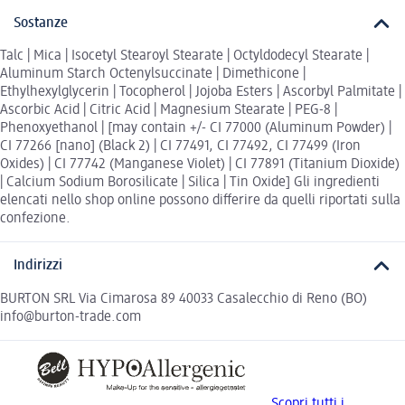
Sostanze
Talc | Mica | Isocetyl Stearoyl Stearate | Octyldodecyl Stearate |
Aluminum Starch Octenylsuccinate | Dimethicone |
Ethylhexylglycerin | Tocopherol | Jojoba Esters | Ascorbyl Palmitate |
Ascorbic Acid | Citric Acid | Magnesium Stearate | PEG-8 |
Phenoxyethanol | [may contain +/- CI 77000 (Aluminum Powder) |
CI 77266 [nano] (Black 2) | CI 77491, CI 77492, CI 77499 (Iron
Oxides) | CI 77742 (Manganese Violet) | CI 77891 (Titanium Dioxide)
| Calcium Sodium Borosilicate | Silica | Tin Oxide] Gli ingredienti
elencati nello shop online possono differire da quelli riportati sulla
confezione.
Indirizzi
BURTON SRL Via Cimarosa 89 40033 Casalecchio di Reno (BO)
info@burton-trade.com
Scopri tutti i