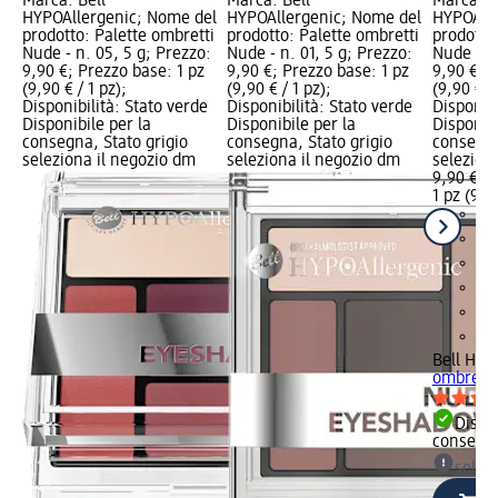
Marca: Bell
Marca: Bell
Marca: B
HYPOAllergenic; Nome del
HYPOAllergenic; Nome del
HYPOAlle
prodotto: Palette ombretti
prodotto: Palette ombretti
prodotto
Nude - n. 05, 5 g; Prezzo:
Nude - n. 01, 5 g; Prezzo:
Nude - n.
9,90 €; Prezzo base: 1 pz
9,90 €; Prezzo base: 1 pz
9,90 €; P
(9,90 € / 1 pz);
(9,90 € / 1 pz);
(9,90 € / 
Disponibilità: Stato verde
Disponibilità: Stato verde
Disponibi
Disponibile per la
Disponibile per la
Disponibi
consegna, Stato grigio
consegna, Stato grigio
consegna
seleziona il negozio dm
seleziona il negozio dm
selezion
9,90 €
1 pz (9,90
Bell HYP
ombretti 
Dispon
consegn
selez