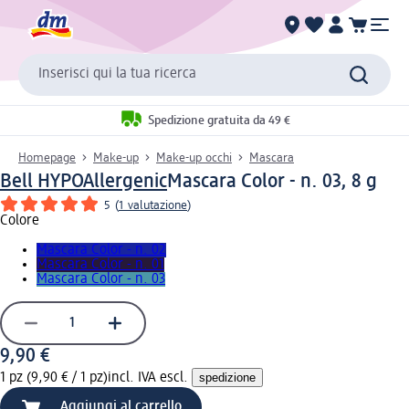
Inserisci qui la tua ricerca
Spedizione gratuita da 49 €
Homepage
Make-up
Make-up occhi
Mascara
Bell HYPOAllergenic
Mascara Color - n. 03, 8 g
5
(
1 valutazione
)
Colore
Mascara Color - n. 02
Mascara Color - n. 01
Mascara Color - n. 03
9,90 €
1 pz (9,90 € / 1 pz)
incl. IVA escl.
spedizione
Aggiungi al carrello