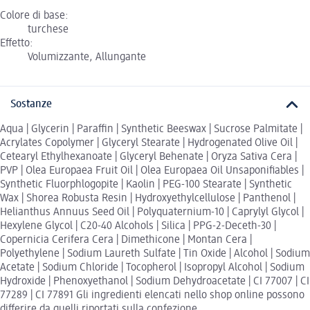
Colore di base:
turchese
Effetto:
Volumizzante, Allungante
Sostanze
Aqua | Glycerin | Paraffin | Synthetic Beeswax | Sucrose Palmitate |
Acrylates Copolymer | Glyceryl Stearate | Hydrogenated Olive Oil |
Cetearyl Ethylhexanoate | Glyceryl Behenate | Oryza Sativa Cera |
PVP | Olea Europaea Fruit Oil | Olea Europaea Oil Unsaponifiables |
Synthetic Fluorphlogopite | Kaolin | PEG-100 Stearate | Synthetic
Wax | Shorea Robusta Resin | Hydroxyethylcellulose | Panthenol |
Helianthus Annuus Seed Oil | Polyquaternium-10 | Caprylyl Glycol |
Hexylene Glycol | C20-40 Alcohols | Silica | PPG-2-Deceth-30 |
Copernicia Cerifera Cera | Dimethicone | Montan Cera |
Polyethylene | Sodium Laureth Sulfate | Tin Oxide | Alcohol | Sodium
Acetate | Sodium Chloride | Tocopherol | Isopropyl Alcohol | Sodium
Hydroxide | Phenoxyethanol | Sodium Dehydroacetate | CI 77007 | CI
77289 | CI 77891 Gli ingredienti elencati nello shop online possono
differire da quelli riportati sulla confezione.