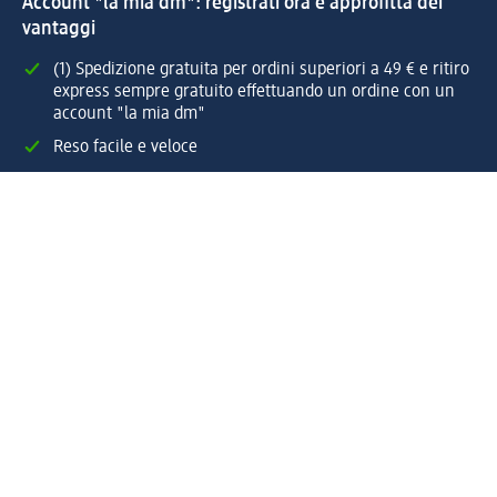
Account "la mia dm": registrati ora e approfitta dei
vantaggi
(1) Spedizione gratuita per ordini superiori a 49 € e ritiro
express sempre gratuito effettuando un ordine con un
account "la mia dm"
Reso facile e veloce
Offerte e suggerimenti su misura per te
Crea il tuo account "la mia dm"
Aiuto e contatti
Servizi
Servizio clienti
Spedizione e consegna
Reso e rimborso
L'azienda