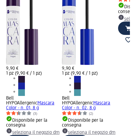
Dispon
consegn
selez
9,90 €
9,90 €
1 pz (9,90 € / 1 pz)
1 pz (9,90 € / 1 pz)
Bell
Bell
HYPOAllergenic
Mascara
HYPOAllergenic
Mascara
Color - n. 01, 8 g
Color - n. 02, 8 g
(3)
(2)
Disponibile per la
Disponibile per la
consegna
consegna
seleziona il negozio dm
seleziona il negozio dm