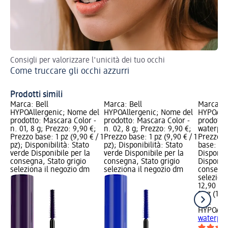
Consigli per valorizzare l'unicità dei tuo occhi
Sco
Come truccare gli occhi azzurri
Ma
Prodotti simili
Marca: Bell
Marca: Bell
Marca: B
HYPOAllergenic; Nome del
HYPOAllergenic; Nome del
HYPOAlle
prodotto: Mascara Color -
prodotto: Mascara Color -
prodotto
n. 01, 8 g; Prezzo: 9,90 €;
n. 02, 8 g; Prezzo: 9,90 €;
waterpro
Prezzo base: 1 pz (9,90 € / 1
Prezzo base: 1 pz (9,90 € / 1
Prezzo: 
pz); Disponibilità: Stato
pz); Disponibilità: Stato
base: 1 p
verde Disponibile per la
verde Disponibile per la
Disponibi
consegna, Stato grigio
consegna, Stato grigio
Disponibi
seleziona il negozio dm
seleziona il negozio dm
consegna
selezion
12,90 €
1 pz (12,9
Bell
HYPOAlle
waterpro