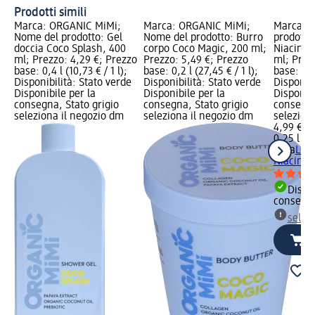
Prodotti simili
Marca: ORGANIC MiMi;
Marca: ORGANIC MiMi;
Marca: M
Nome del prodotto: Gel
Nome del prodotto: Burro
prodotto
doccia Coco Splash, 400
corpo Coco Magic, 200 ml;
Niacinam
ml; Prezzo: 4,29 €; Prezzo
Prezzo: 5,49 €; Prezzo
ml; Prez
base: 0,4 l (10,73 € / 1 l);
base: 0,2 l (27,45 € / 1 l);
base: 0,25
Disponibilità: Stato verde
Disponibilità: Stato verde
Disponibi
Disponibile per la
Disponibile per la
Disponibi
consegna, Stato grigio
consegna, Stato grigio
consegna
seleziona il negozio dm
seleziona il negozio dm
selezion
4,99 €
0,25 l (19
Mixa
Loz
Niacinam
Dispon
consegn
selez