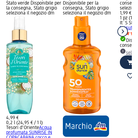
Stato verde Disponibile per
Disponibile per la
consegna
la consegna, Stato grigio
consegna, Stato grigio
selezion
seleziona il negozio dm
seleziona il negozio dm
1,99 €
1 pz (1,99
It´S SKI
tessuto l
Dispon
consegn
selez
4,99 €
0,2 l (24,95 € / 1 l)
Tesori d'Oriente
Acqua
profumata SUNRISE IN
COPACABANA cocco e...,