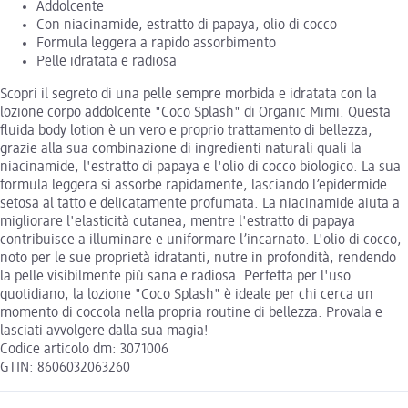
Addolcente
Con niacinamide, estratto di papaya, olio di cocco
Formula leggera a rapido assorbimento
Pelle idratata e radiosa
Scopri il segreto di una pelle sempre morbida e idratata con la
lozione corpo addolcente "Coco Splash" di Organic Mimi. Questa
fluida body lotion è un vero e proprio trattamento di bellezza,
grazie alla sua combinazione di ingredienti naturali quali la
niacinamide, l'estratto di papaya e l'olio di cocco biologico. La sua
formula leggera si assorbe rapidamente, lasciando l’epidermide
setosa al tatto e delicatamente profumata. La niacinamide aiuta a
migliorare l'elasticità cutanea, mentre l'estratto di papaya
contribuisce a illuminare e uniformare l’incarnato. L'olio di cocco,
noto per le sue proprietà idratanti, nutre in profondità, rendendo
la pelle visibilmente più sana e radiosa. Perfetta per l'uso
quotidiano, la lozione "Coco Splash" è ideale per chi cerca un
momento di coccola nella propria routine di bellezza. Provala e
lasciati avvolgere dalla sua magia!
Codice articolo dm: 3071006
GTIN: 8606032063260