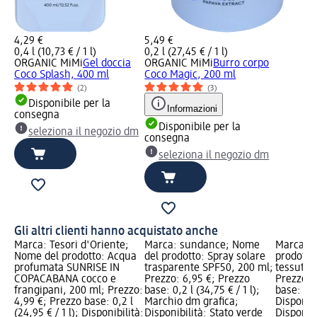
4,29 €
5,49 €
0,4 l (10,73 € / 1 l)
0,2 l (27,45 € / 1 l)
ORGANIC MiMi
Gel doccia
ORGANIC MiMi
Burro corpo
Coco Splash, 400 ml
Coco Magic, 200 ml
(2)
(3)
Disponibile per la
Informazioni
consegna
Disponibile per la
seleziona il negozio dm
consegna
seleziona il negozio dm
Gli altri clienti hanno acquistato anche
Marca: Tesori d'Oriente;
Marca: sundance; Nome
Marca: I
Nome del prodotto: Acqua
del prodotto: Spray solare
prodotto
profumata SUNRISE IN
trasparente SPF50, 200 ml;
tessuto l
COPACABANA cocco e
Prezzo: 6,95 €; Prezzo
Prezzo: 
frangipani, 200 ml; Prezzo:
base: 0,2 l (34,75 € / 1 l);
base: 1 pz
4,99 €; Prezzo base: 0,2 l
Marchio dm grafica;
Disponibi
(24,95 € / 1 l); Disponibilità:
Disponibilità: Stato verde
Disponibi