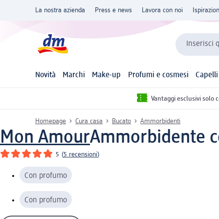
La nostra azienda
Press e news
Lavora con noi
Ispirazio
Inserisci 
Novità
Marchi
Make-up
Profumi e cosmesi
Capelli
Vantaggi esclusivi solo 
Homepage
Cura casa
Bucato
Ammorbidenti
Mon Amour
Ammorbidente co
5
(
5 recensioni
)
Con profumo
Con profumo