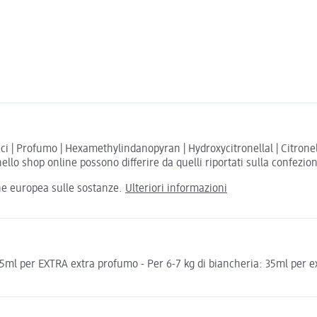
 | Profumo | Hexamethylindanopyran | Hydroxycitronellal | Citronello
ello shop online possono differire da quelli riportati sulla confezio
one europea sulle sostanze.
Ulteriori informazioni
 35ml per EXTRA extra profumo - Per 6-7 kg di biancheria: 35ml per