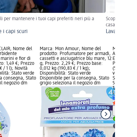
li per mantenere i tuoi capi preferiti neri più a
Scopri trucchi e
casa
 i capi scuri
Lavare le ten
LAIR; Nome del
Marca: Mon Amour; Nome del
Marca: Leno
rbidente
prodotto: Profumatore per armadi,
Ammorbiden
marini e fior di
cassetti e asciugatrice blu mare, 12
Essenze di P
zzo: 1,49 €; Prezzo
g; Prezzo: 2,29 €; Prezzo base:
Prezzo: 5,99
€ / 1 l); Novità
0,012 kg (190,83 € / 1 kg);
(5,19 € / 1 l
ilità: Stato verde
Disponibilità: Stato verde
verde Dispo
la consegna, Stato
Disponibile per la consegna, Stato
Stato grigio
 il negozio dm
grigio seleziona il negozio dm
5,99 €
1,155 l (5,19 
Lenor
Ammor
Essenze di P
Informaz
Disponib
selezion