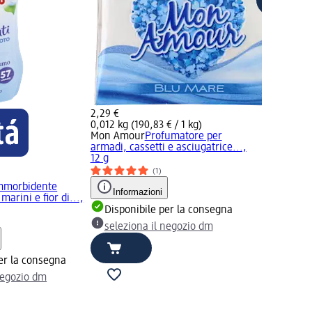
2,29 €
0,012 kg (190,83 € / 1 kg)
Mon Amour
Profumatore per
armadi, cassetti e asciugatrice...,
12 g
(1)
morbidente
Informazioni
marini e fior di...,
Disponibile per la consegna
seleziona il negozio dm
er la consegna
negozio dm