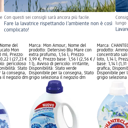
te
Con questi sei consigli sarà ancora più facile.
Consig
Fare la lavatrice rispettando l’ambiente non è così
lungo
Lavare
complicato!
 Nome del
Marca: Mon Amour; Nome del
Marca: CHANTEC
bucato Mon
prodotto: Detersivo Blu Mare con
prodotto: Ammo
 ml; Prezzo:
extra profumo, 1,56 l; Prezzo:
concentrato sali 
0,22 l (27,23 €
3,99 €; Prezzo base: 1,56 l (2,56 € /
loto, 1,14 l; Pre
colo: pericoloso
1 l); Avviso di pericolo: irritante;
base: 1,14 l (1,31 
nibilità: Stato
Disponibilità: Stato verde
grafica; Disponib
r la consegna,
Disponibile per la consegna, Stato
Disponibile per 
na il negozio dm
grigio seleziona il negozio dm
grigio seleziona