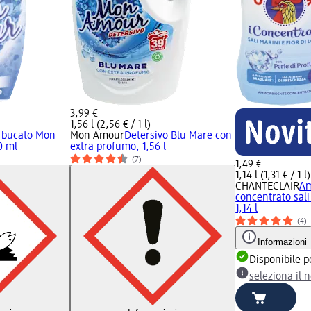
3,99 €
1,56 l (2,56 € / 1 l)
 bucato Mon
Mon Amour
Detersivo Blu Mare con
0 ml
extra profumo, 1,56 l
(7)
1,49 €
1,14 l (1,31 € / 1 l)
CHANTECLAIR
Am
concentrato sali 
1,14 l
(4)
Informazioni
Disponibile p
seleziona il 