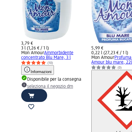
3,79 €
3 l (1,26 € / 1 l)
5,99 €
Mon Amour
Ammorbidente
0,22 l (27,23 € / 1 l)
concentrato Blu Mare, 3 l
Mon Amour
Profuma
Amour blu mare, 22
(10)
(0)
Informazioni
Disponibile per la consegna
seleziona il negozio dm