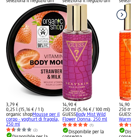
seleziona il negozio dm
seleziona il negozio dm
selezion
3,79 €
14,90 €
14,90 €
0,25 l (15,16 € / 1 l)
250 ml (5,96 € / 100 ml)
250 ml (5
organic shop
Mousse per il
GUESS
Body Mist Wild
GUESS
Bo
corpo - yoghurt di fragola,
Flower Donna, 250 ml
Warmth 
250 ml
(1)
(2)
Disponibile per la
Dispon