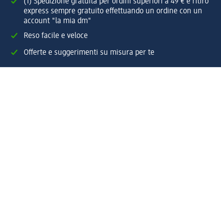
(1) Spedizione gratuita per ordini superiori a 49 € e ritiro
express sempre gratuito effettuando un ordine con un
account "la mia dm"
Reso facile e veloce
Offerte e suggerimenti su misura per te
Crea il tuo account "la mia dm"
Aiuto e contatti
Servizi
Servizio clienti
Spedizione e consegna
Reso e rimborso
L'azienda
La nostra azienda
Corporate Responsibility
Lavora con noi
Press e news
Espansione