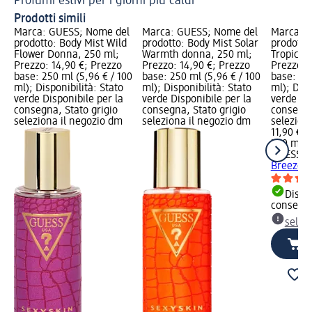
Profumi estivi per i giorni più caldi
Sc
Prodotti simili
Marca: GUESS; Nome del
Marca: GUESS; Nome del
Marca: 
prodotto: Body Mist Wild
prodotto: Body Mist Solar
prodotto
Flower Donna, 250 ml;
Warmth donna, 250 ml;
Tropical
Prezzo: 14,90 €; Prezzo
Prezzo: 14,90 €; Prezzo
Prezzo: 
base: 250 ml (5,96 € / 100
base: 250 ml (5,96 € / 100
base: 250
ml); Disponibilità: Stato
ml); Disponibilità: Stato
ml); Disp
verde Disponibile per la
verde Disponibile per la
verde Dis
consegna, Stato grigio
consegna, Stato grigio
consegna
seleziona il negozio dm
seleziona il negozio dm
selezion
11,90 €
250 ml (4
GUESS
Bo
Breeze, 
Dispon
consegn
selez