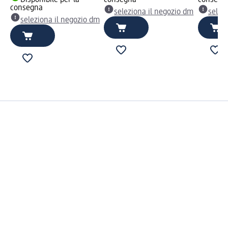
Disponibile per la
consegna
consegn
consegna
seleziona il negozio dm
selez
seleziona il negozio dm