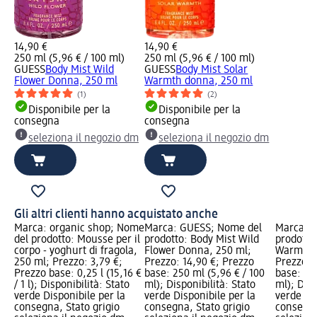
14,90 €
14,90 €
250 ml (5,96 € / 100 ml)
250 ml (5,96 € / 100 ml)
GUESS
Body Mist Wild
GUESS
Body Mist Solar
Flower Donna, 250 ml
Warmth donna, 250 ml
(1)
(2)
Disponibile per la
Disponibile per la
consegna
consegna
seleziona il negozio dm
seleziona il negozio dm
Gli altri clienti hanno acquistato anche
Marca: organic shop; Nome
Marca: GUESS; Nome del
Marca: 
del prodotto: Mousse per il
prodotto: Body Mist Wild
prodotto
corpo - yoghurt di fragola,
Flower Donna, 250 ml;
Warmth 
250 ml; Prezzo: 3,79 €;
Prezzo: 14,90 €; Prezzo
Prezzo: 
Prezzo base: 0,25 l (15,16 €
base: 250 ml (5,96 € / 100
base: 250
/ 1 l); Disponibilità: Stato
ml); Disponibilità: Stato
ml); Disp
verde Disponibile per la
verde Disponibile per la
verde Dis
consegna, Stato grigio
consegna, Stato grigio
consegna