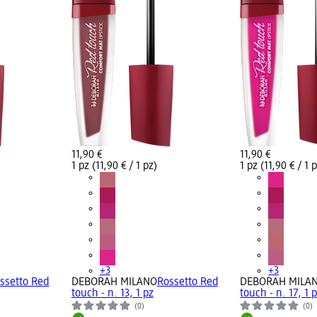
11,90 €
11,90 €
1 pz (11,90 € / 1 pz)
1 pz (11,90 € / 1 
+3
+3
ssetto Red
DEBORAH MILANO
Rossetto Red
DEBORAH MILA
touch - n. 13, 1 pz
touch - n. 17, 1 
(0)
(0)