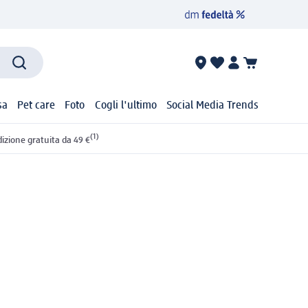
sa
Pet care
Foto
Cogli l'ultimo
Social Media Trends
(1)
izione gratuita da 49 €