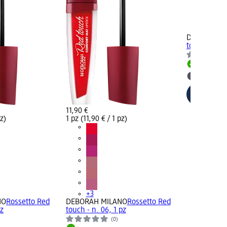
+3
DEBORAH M
touch - n. 0
Disponib
selezion
11,90 €
pz)
1 pz (11,90 € / 1 pz)
+3
NO
Rossetto Red
DEBORAH MILANO
Rossetto Red
pz
touch - n. 06, 1 pz
(0)