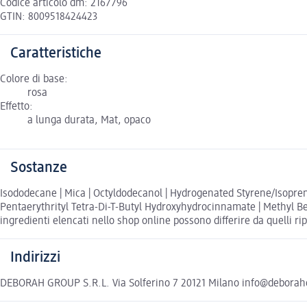
Codice articolo dm: 2167796
GTIN: 8009518424423
Caratteristiche
Colore di base:
rosa
Effetto:
a lunga durata, Mat, opaco
Sostanze
Isododecane | Mica | Octyldodecanol | Hydrogenated Styrene/Isopre
Pentaerythrityl Tetra-Di-T-Butyl Hydroxyhydrocinnamate | Methyl Benzoa
ingredienti elencati nello shop online possono differire da quelli ri
Indirizzi
DEBORAH GROUP S.R.L. Via Solferino 7 20121 Milano info@debora