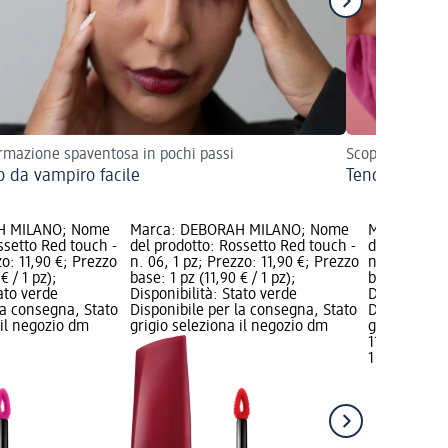
rmazione spaventosa in pochi passi
Scopri i must-
o da vampiro facile
Tendenze ma
H MILANO; Nome
Marca: DEBORAH MILANO; Nome
Marca: DE
ssetto Red touch -
del prodotto: Rossetto Red touch -
del prodotto
zo: 11,90 €; Prezzo
n. 06, 1 pz; Prezzo: 11,90 €; Prezzo
n. 03, 1 pz;
€ / 1 pz);
base: 1 pz (11,90 € / 1 pz);
base: 1 pz (1
tato verde
Disponibilità: Stato verde
Disponibilit
la consegna, Stato
Disponibile per la consegna, Stato
Disponibile
 il negozio dm
grigio seleziona il negozio dm
grigio selez
11,90 €
1 pz (11,90 €