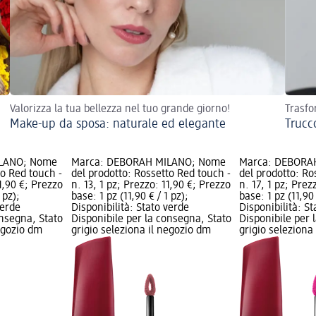
Valorizza la tua bellezza nel tuo grande giorno!
Trasfo
Make-up da sposa: naturale ed elegante
Trucc
ILANO; Nome
Marca: DEBORAH MILANO; Nome
Marca: DEBORA
to Red touch -
del prodotto: Rossetto Red touch -
del prodotto: Ro
11,90 €; Prezzo
n. 13, 1 pz; Prezzo: 11,90 €; Prezzo
n. 17, 1 pz; Prez
 pz);
base: 1 pz (11,90 € / 1 pz);
base: 1 pz (11,90 
verde
Disponibilità: Stato verde
Disponibilità: S
onsegna, Stato
Disponibile per la consegna, Stato
Disponibile per 
negozio dm
grigio seleziona il negozio dm
grigio seleziona