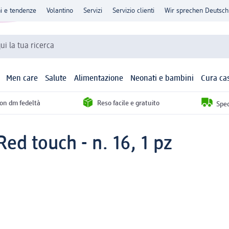
ni e tendenze
Volantino
Servizi
Servizio clienti
Wir sprechen Deutsch
qui la tua ricerca
Men care
Salute
Alimentazione
Neonati e bambini
Cura ca
con dm fedeltà
Reso facile e gratuito
Sped
ed touch - n. 16, 1 pz