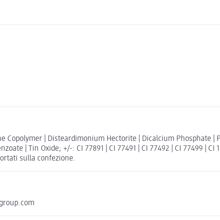
ne Copolymer | Disteardimonium Hectorite | Dicalcium Phosphate | P
te | Tin Oxide; +/-: CI 77891 | CI 77491 | CI 77492 | CI 77499 | CI 158
portati sulla confezione.
hgroup.com