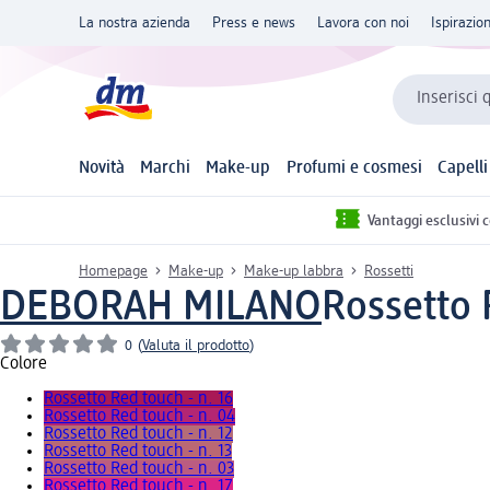
La nostra azienda
Press e news
Lavora con noi
Ispirazio
Inserisci 
Novità
Marchi
Make-up
Profumi e cosmesi
Capelli
Vantaggi esclusivi 
Homepage
Make-up
Make-up labbra
Rossetti
DEBORAH MILANO
Rossetto R
0
(
Valuta il prodotto
)
Colore
Rossetto Red touch - n. 16
Rossetto Red touch - n. 04
Rossetto Red touch - n. 12
Rossetto Red touch - n. 13
Rossetto Red touch - n. 03
Rossetto Red touch - n. 17