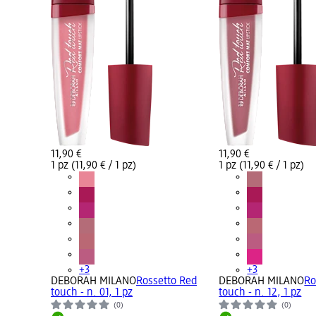
11,90 €
11,90 €
1 pz (11,90 € / 1 pz)
1 pz (11,90 € / 1 pz)
+3
+3
DEBORAH MILANO
Rossetto Red
DEBORAH MILANO
Ro
touch - n. 01, 1 pz
touch - n. 12, 1 pz
(0)
(0)