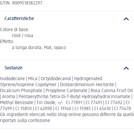
GTIN: 8009518382297
Caratteristiche
Colore di base:
rosé / rosa
Effetto:
a lunga durata, Mat, opaco
Sostanze
Isododecane | Mica | Octyldodecanol | Hydrogenated
Styrene/Isoprene Copolymer | Disteardimonium Hectorite |
Dicalcium Phosphate | Propylene Carbonate | Rosa Canina Fruit Oil
| Aroma | Pentaerythrityl Tetra-Di-T-Butyl Hydroxyhydrocinnamate |
Methyl Benzoate | Tin Oxide; +/-: CI 77891 | CI 77491 | CI 77492 | CI
77499 | CI 15850 | CI 42090 | CI 19140 | CI 15985 | CI 45410 | CI 75470
Gli ingredienti elencati nello shop online possono differire da quelli
riportati sulla confezione.