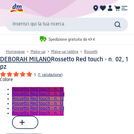
Inserisci qui la tua ricerca
Spedizione gratuita da 49 €
Homepage
Make-up
Make-up labbra
Rossetti
DEBORAH MILANO
Rossetto Red touch - n. 02, 1
pz
5
(
1 valutazione
)
Colore
Rossetto Red touch - n. 16
Rossetto Red touch - n. 04
Rossetto Red touch - n. 12
Rossetto Red touch - n. 13
Rossetto Red touch - n. 03
Rossetto Red touch - n. 17