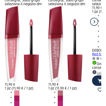
consegna, Stato grigio
consegna, Stato grigio
consegna
seleziona il negozio dm
seleziona il negozio dm
selezion
11,90 €
1 pz (11,9
+3
DEBORA
Red touch
Dispon
consegn
selez
11,90 €
11,90 €
1 pz (11,90 € / 1 pz)
1 pz (11,90 € / 1 pz)