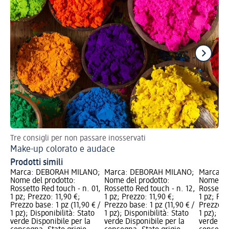
Tre consigli per non passare inosservati
Val
Make-up colorato e audace
Ma
Prodotti simili
Marca: DEBORAH MILANO;
Marca: DEBORAH MILANO;
Marca: 
Nome del prodotto:
Nome del prodotto:
Nome del
Rossetto Red touch - n. 01,
Rossetto Red touch - n. 12,
Rossetto 
1 pz; Prezzo: 11,90 €;
1 pz; Prezzo: 11,90 €;
1 pz; Pre
Prezzo base: 1 pz (11,90 € /
Prezzo base: 1 pz (11,90 € /
Prezzo ba
1 pz); Disponibilità: Stato
1 pz); Disponibilità: Stato
1 pz); Di
verde Disponibile per la
verde Disponibile per la
verde Dis