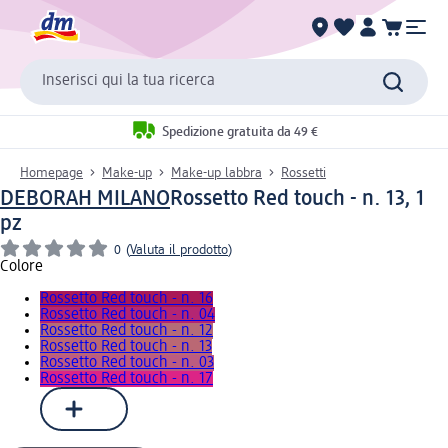
Inserisci qui la tua ricerca
Spedizione gratuita da 49 €
Homepage
Make-up
Make-up labbra
Rossetti
DEBORAH MILANO
Rossetto Red touch - n. 13, 1
pz
0
(
Valuta il prodotto
)
Colore
Rossetto Red touch - n. 16
Rossetto Red touch - n. 04
Rossetto Red touch - n. 12
Rossetto Red touch - n. 13
Rossetto Red touch - n. 03
Rossetto Red touch - n. 17