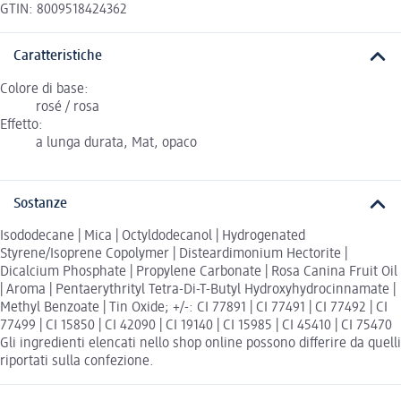
GTIN: 8009518424362
Caratteristiche
Colore di base:
rosé / rosa
Effetto:
a lunga durata, Mat, opaco
Sostanze
Isododecane | Mica | Octyldodecanol | Hydrogenated
Styrene/Isoprene Copolymer | Disteardimonium Hectorite |
Dicalcium Phosphate | Propylene Carbonate | Rosa Canina Fruit Oil
| Aroma | Pentaerythrityl Tetra-Di-T-Butyl Hydroxyhydrocinnamate |
Methyl Benzoate | Tin Oxide; +/-: CI 77891 | CI 77491 | CI 77492 | CI
77499 | CI 15850 | CI 42090 | CI 19140 | CI 15985 | CI 45410 | CI 75470
Gli ingredienti elencati nello shop online possono differire da quelli
riportati sulla confezione.