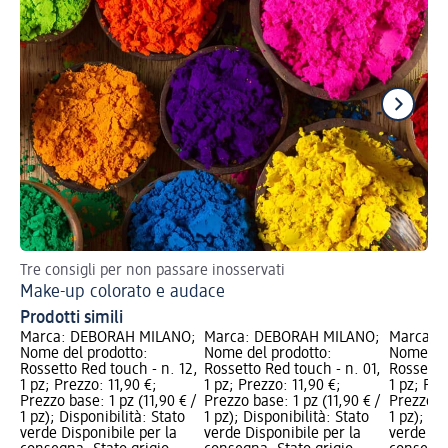
Tre consigli per non passare inosservati
Val
Make-up colorato e audace
Ma
Prodotti simili
Marca: DEBORAH MILANO;
Marca: DEBORAH MILANO;
Marca: 
Nome del prodotto:
Nome del prodotto:
Nome del
Rossetto Red touch - n. 12,
Rossetto Red touch - n. 01,
Rossetto
1 pz; Prezzo: 11,90 €;
1 pz; Prezzo: 11,90 €;
1 pz; Pre
Prezzo base: 1 pz (11,90 € /
Prezzo base: 1 pz (11,90 € /
Prezzo ba
1 pz); Disponibilità: Stato
1 pz); Disponibilità: Stato
1 pz); Di
verde Disponibile per la
verde Disponibile per la
verde Dis