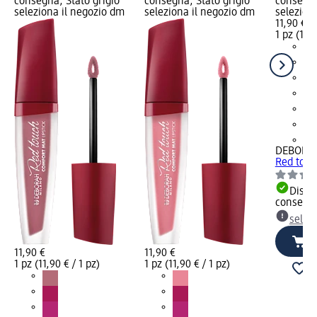
consegna, Stato grigio
consegna, Stato grigio
consegna
seleziona il negozio dm
seleziona il negozio dm
selezion
11,90 €
1 pz (11,9
+3
DEBORA
Red touch
Dispon
consegn
selez
11,90 €
11,90 €
1 pz (11,90 € / 1 pz)
1 pz (11,90 € / 1 pz)