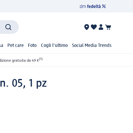
sa
Pet care
Foto
Cogli l'ultimo
Social Media Trends
(1)
izione gratuita da 49 €
n. 05, 1 pz