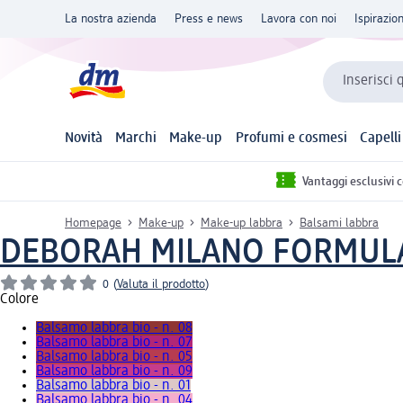
La nostra azienda
Press e news
Lavora con noi
Ispirazio
Inserisci 
Novità
Marchi
Make-up
Profumi e cosmesi
Capelli
Vantaggi esclusivi 
Homepage
Make-up
Make-up labbra
Balsami labbra
DEBORAH MILANO FORMUL
0
(
Valuta il prodotto
)
Colore
Balsamo labbra bio - n. 08
Balsamo labbra bio - n. 07
Balsamo labbra bio - n. 05
Balsamo labbra bio - n. 09
Balsamo labbra bio - n. 01
Balsamo labbra bio - n. 04