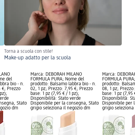
Torna a scuola con stile!
Make-up adatto per la scuola
ILANO
Marca: DEBORAH MILANO
Marca: DEBORA
e del
FORMULA PURA; Nome del
FORMULA PURA;
bbra bio - n.
prodotto: Balsamo labbra bio - n.
prodotto: Balsam
5 €; Prezzo
02, 1 pz; Prezzo: 7,95 €; Prezzo
08, 1 pz; Prezzo
 pz);
base: 1 pz (7,95 € / 1 pz);
base: 1 pz (7,95 €
verde
Disponibilità: Stato verde
Disponibilità: S
onsegna, Stato
Disponibile per la consegna, Stato
Disponibile per 
negozio dm
grigio seleziona il negozio dm
grigio seleziona