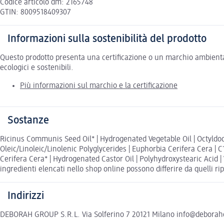
Codice articolo dm: 2165748
GTIN: 8009518409307
Informazioni sulla sostenibilità del prodotto
Questo prodotto presenta una certificazione o un marchio ambiental
ecologici e sostenibili.
Più informazioni sul marchio e la certificazione
Sostanze
Ricinus Communis Seed Oil* | Hydrogenated Vegetable Oil | Octyldod
Oleic/Linoleic/Linolenic Polyglycerides | Euphorbia Cerifera Cera | C
Cerifera Cera* | Hydrogenated Castor Oil | Polyhydroxystearic Acid | V
ingredienti elencati nello shop online possono differire da quelli ri
Indirizzi
DEBORAH GROUP S.R.L. Via Solferino 7 20121 Milano info@debora