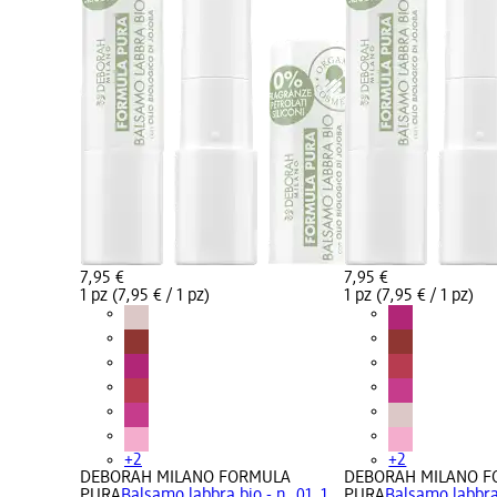
7,95 €
7,95 €
1 pz (7,95 € / 1 pz)
1 pz (7,95 € / 1 pz)
+2
+2
DEBORAH MILANO FORMULA
DEBORAH MILANO 
PURA
Balsamo labbra bio - n. 01, 1
PURA
Balsamo labbra 