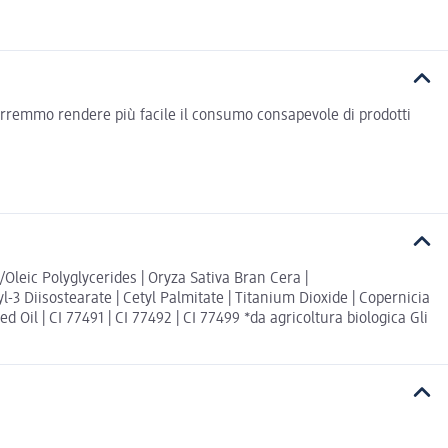
vorremmo rendere più facile il consumo consapevole di prodotti
Oleic Polyglycerides | Oryza Sativa Bran Cera |
yl-3 Diisostearate | Cetyl Palmitate | Titanium Dioxide | Copernicia
 Oil | CI 77491 | CI 77492 | CI 77499 *da agricoltura biologica Gli