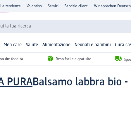
ni e tendenze
Volantino
Servizi
Servizio clienti
Wir sprechen Deutsch
qui la tua ricerca
Men care
Salute
Alimentazione
Neonati e bambini
Cura ca
con dm fedeltà
Reso facile e gratuito
Sped
A PURA
Balsamo labbra bio - 