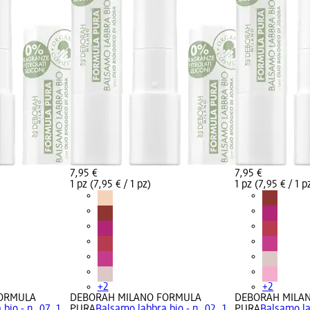
7,95 €
7,95 €
1 pz (7,95 € / 1 pz)
1 pz (7,95 € / 1 p
+2
+2
FORMULA
DEBORAH MILANO FORMULA
DEBORAH MILA
bio - n. 07, 1
PURA
Balsamo labbra bio - n. 02, 1
PURA
Balsamo lab