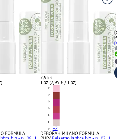
+2
DEBORAH M
PURA
Balsam
pz
Disponib
selezion
7,95 €
z)
1 pz (7,95 € / 1 pz)
+2
NO FORMULA
DEBORAH MILANO FORMULA
bra bio - n. 08, 1
PURA
Balsamo labbra bio - n. 03, 1