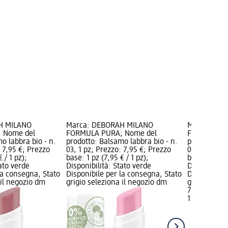
H MILANO
Marca: DEBORAH MILANO
Marca: DE
 Nome del
FORMULA PURA; Nome del
FORMULA P
o labbra bio - n.
prodotto: Balsamo labbra bio - n.
prodotto: Ba
: 7,95 €; Prezzo
03, 1 pz; Prezzo: 7,95 €; Prezzo
04, 1 pz; Pr
 / 1 pz);
base: 1 pz (7,95 € / 1 pz);
base: 1 pz (7
tato verde
Disponibilità: Stato verde
Disponibilit
la consegna, Stato
Disponibile per la consegna, Stato
Disponibile
 il negozio dm
grigio seleziona il negozio dm
grigio selez
7,95 €
1 pz (7,95 € 