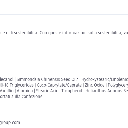
e o di sostenibilità. Con queste informazioni sulla sostenibilità, 
ecanol | Simmondsia Chinensis Seed Oil* | Hydroxystearic/Linolenic/
10-18 Triglycerides | Coco-Caprylate/Caprate | Zinc Oxide | Polyglycer
anillin | Alumina | Stearic Acid | Tocopherol | Helianthus Annuus Seed
portati sulla confezione.
hgroup.com