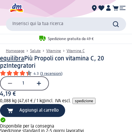
Inserisci qui la tua ricerca
Spedizione gratuita da 49 €
Homepage
Salute
Vitamine
Vitamina C
equilibra
Più Propoli con vitamina C, 20
pz
Integratori
4.3
(
3 recensioni
)
4,19 €
0,088 kg (47,61 € / 1 kg)
incl. IVA escl.
spedizione
Aggiungi al carrello
Disponibile per la consegna
Spedizione standard in 2-5 giorni lavorativi