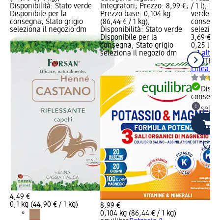
Disponibilità: Stato verde
Integratori; Prezzo: 8,99 €;
/ 1 l); Di
Disponibile per la
Prezzo base: 0,104 kg
verde Dis
consegna, Stato grigio
(86,44 € / 1 kg);
consegna
seleziona il negozio dm
Disponibilità: Stato verde
selezion
Disponibile per la
3,69 €
consegna, Stato grigio
0,25 l (14
seleziona il negozio dm
+ 1 altra 
PANTENE
Linea Cl
Dispon
consegn
selez
4,49 €
0,1 kg (44,90 € / 1 kg)
8,99 €
0,104 kg (86,44 € / 1 kg)