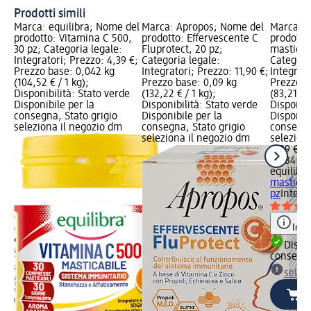
Prodotti simili
Marca: equilibra; Nome del
Marca: Apropos; Nome del
Marca: e
prodotto: Vitamina C 500,
prodotto: Effervescente C
prodotto
30 pz; Categoria legale:
Fluprotect, 20 pz;
masticabi
Integratori; Prezzo: 4,39 €;
Categoria legale:
Categori
Prezzo base: 0,042 kg
Integratori; Prezzo: 11,90 €;
Integrato
(104,52 € / 1 kg);
Prezzo base: 0,09 kg
Prezzo b
Disponibilità: Stato verde
(132,22 € / 1 kg);
(83,21 € /
Disponibile per la
Disponibilità: Stato verde
Disponibi
consegna, Stato grigio
Disponibile per la
Disponibi
seleziona il negozio dm
consegna, Stato grigio
consegna
seleziona il negozio dm
selezion
6,99 €
0,084 kg 
equilibra
masticab
pz
Integr
Info
Dispon
consegn
selez