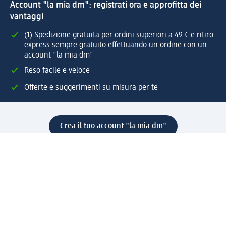
Account "la mia dm": registrati ora e approfitta dei
vantaggi
(1) Spedizione gratuita per ordini superiori a 49 € e ritiro
express sempre gratuito effettuando un ordine con un
account "la mia dm"
Reso facile e veloce
Offerte e suggerimenti su misura per te
Crea il tuo account "la mia dm"
Aiuto e contatti
Servizi
Servizio clienti
Spedizione e consegna
Reso e rimborso
L'azienda