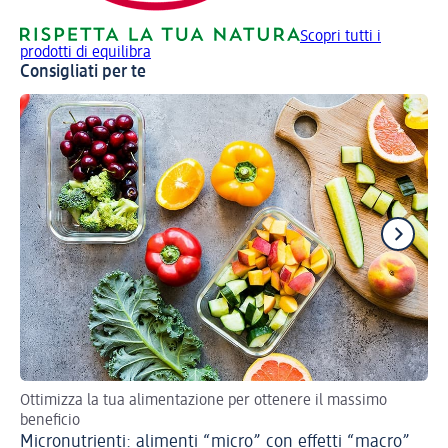
Scopri tutti i
prodotti di equilibra
Consigliati per te
Ottimizza la tua alimentazione per ottenere il massimo
Una
beneficio
Vi
Micronutrienti: alimenti “micro” con effetti “macro”