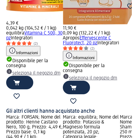
4,39 €
0,042 kg (104,52 € / 1 kg)
11,90 €
equilibra
Vitamina C 500, 30
0,09 kg (132,22 € / 1 kg)
pz
Integratori
Apropos
Effervescente C
Fluprotect, 20 pz
Integratori
(2)
(2)
Informazioni
Informazioni
Disponibile per la
consegna
Disponibile per la
consegna
seleziona il negozio dm
seleziona il negozio dm
Gli altri clienti hanno acquistato anche
Marca: FORSAN; Nome del
Marca: equilibra; Nome del
Marca: 
prodotto: Henne Castano
prodotto: Potassio &
Nome del
Nero, 100 g; Prezzo: 4,49 €;
Magnesio formula
Shampoo 
Prezzo base: 0,1 kg
potenziata, 20 pz;
250 ml; 
(44,90 € / 1 kg);
Categoria legale:
Prezzo ba