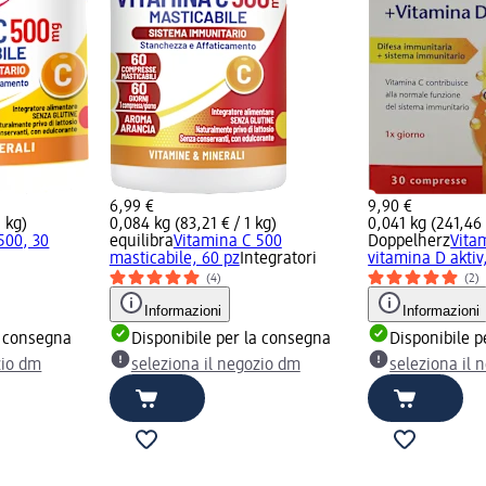
6,99 €
9,90 €
1 kg)
0,084 kg (83,21 € / 1 kg)
0,041 kg (241,46 
500, 30
equilibra
Vitamina C 500
Doppelherz
Vita
masticabile, 60 pz
Integratori
vitamina D aktiv
(4)
(2)
Informazioni
Informazioni
a consegna
Disponibile per la consegna
Disponibile p
zio dm
seleziona il negozio dm
seleziona il 