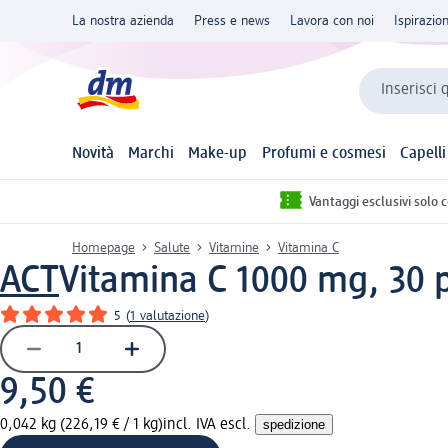
La nostra azienda
Press e news
Lavora con noi
Ispirazio
Inserisci 
Novità
Marchi
Make-up
Profumi e cosmesi
Capelli
Vantaggi esclusivi solo 
Homepage
Salute
Vitamine
Vitamina C
ACT
Vitamina C 1000 mg, 30 
5
(
1 valutazione
)
9,50 €
0,042 kg (226,19 € / 1 kg)
incl. IVA escl.
spedizione