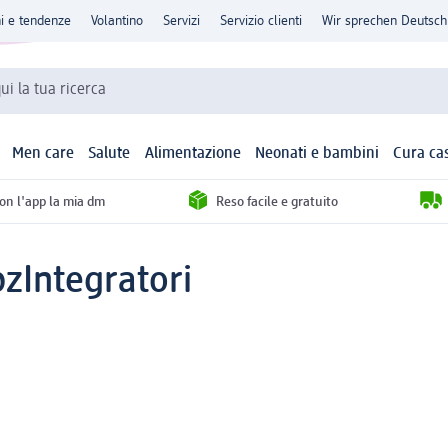
ni e tendenze
Volantino
Servizi
Servizio clienti
Wir sprechen Deutsch
qui la tua ricerca
Men care
Salute
Alimentazione
Neonati e bambini
Cura ca
con l'app la mia dm
Reso facile e gratuito
pz
Integratori