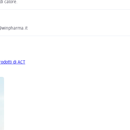
di calore.
e@winpharma.it
prodotti di ACT