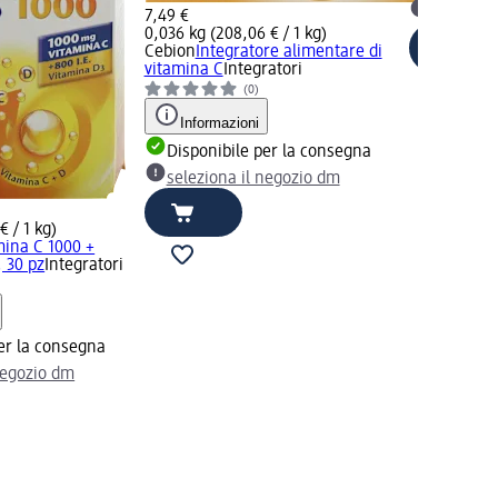
selezion
7,49 €
0,036 kg (208,06 € / 1 kg)
Cebion
Integratore alimentare di
vitamina C
Integratori
(0)
Informazioni
Disponibile per la consegna
seleziona il negozio dm
€ / 1 kg)
mina C 1000 +
, 30 pz
Integratori
er la consegna
negozio dm