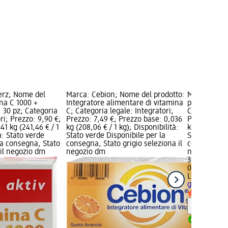
erz; Nome del
Marca: Cebion; Nome del prodotto:
Marca: L'A
na C 1000 +
Integratore alimentare di vitamina
prodotto: Vi
, 30 pz; Categoria
C; Categoria legale: Integratori;
Categoria le
ri; Prezzo: 9,90 €;
Prezzo: 7,49 €; Prezzo base: 0,036
Prezzo: 3,7
41 kg (241,46 € / 1
kg (208,06 € / 1 kg); Disponibilità:
kg (47,38 € /
à: Stato verde
Stato verde Disponibile per la
Stato verde 
la consegna, Stato
consegna, Stato grigio seleziona il
consegna, St
 il negozio dm
negozio dm
negozio dm
3,79 €
0,08 kg (47,3
L'ANGELICA
g
Integratori
Informaz
Disponib